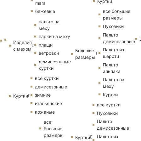
Куртки
mara
бежевые
все большие
размеры
пальто на
Пуховики
меху
Пальто
парки на меху
демисезонные
Изделия
плащи
с мехом
Пальто из
Большие
ветровки
шерсти
размеры
демисезонные
Пальто
куртки
альпака
все куртки
Пальто на
меху
демисезонные
Куртки
зимние
Куртки
итальянские
все куртки
кожаные
Пуховики
Пальто
все
демисезонные
большие
размеры
Пальто из
Куртки