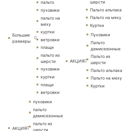
шерсти
пальто
Пальто альпака
пуховики
Пальто на меху
пальто на
меху
Куртки
куртки
Пуховики
Большие
ветровки
размеры
Пальто
плащи
демисезонные
пальто из
Пальто из
АКЦИЯ
шерсти
шерсти
пуховики
Пальто альпака
куртки
Пальто на меху
плащи
Куртки
ветровки
пуховики
пальто
демисезонные
пальто из
АКЦИЯ
шерсти