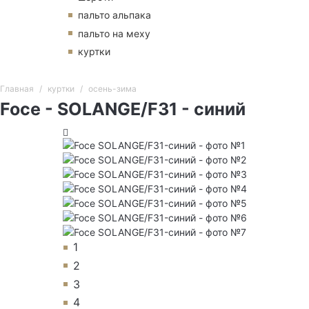
пальто альпака
пальто на меху
куртки
Главная
куртки
осень-зима
Foce - SOLANGE/F31 - синий
1
2
3
4