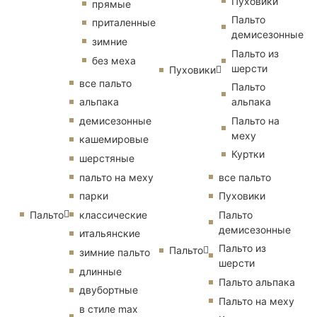
Пуховики
прямые
Пальто
приталенные
демисезонные
зимние
Пальто из
без меха
шерсти
Пуховики
все пальто
Пальто
альпака
альпака
демисезонные
Пальто на
меху
кашемировые
Куртки
шерстяные
пальто на меху
все пальто
парки
Пуховики
Пальто
классические
Пальто
демисезонные
итальянские
Пальто из
Пальто
зимние пальто
шерсти
длинные
Пальто альпака
двубортные
Пальто на меху
в стиле max