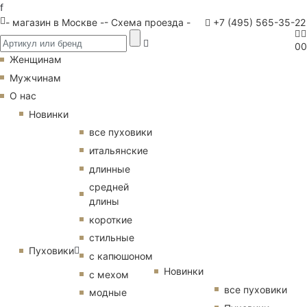
f
- магазин в Москве -
- Схема проезда -
+7 (495) 565-35-22
0
0
Женщинам
Мужчинам
О нас
Новинки
все пуховики
итальянские
длинные
средней
длины
короткие
стильные
Пуховики
с капюшоном
Новинки
с мехом
все пуховики
модные