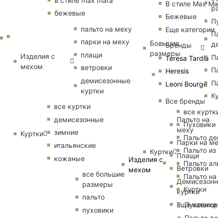
в стиле max mara
В стиле Max Ma
р
бежевые
Бежевые
П
пальто на меху
Еще категории
П
парки на меху
Большие
д
Бренды
размеры
плащи
Изделия с
П
Teresa Tardia
мехом
ветровки
П
Heresis
демисезонные
П
Leoni Bourge
куртки
К
Все бренды
все куртки
все куртк
Пальто на
демисезонные
Пуховики
меху
зимние
Куртки
Пальто д
Парки на м
итальянские
Пальто из
Куртки
Плащи
кожаные
Изделия с
Пальто ал
Ветровки
мехом
все большие
Пальто на
Демисезон
размеры
Куртки
куртки
пальто
Еще катего
Пуховики
пуховики
Пальто д