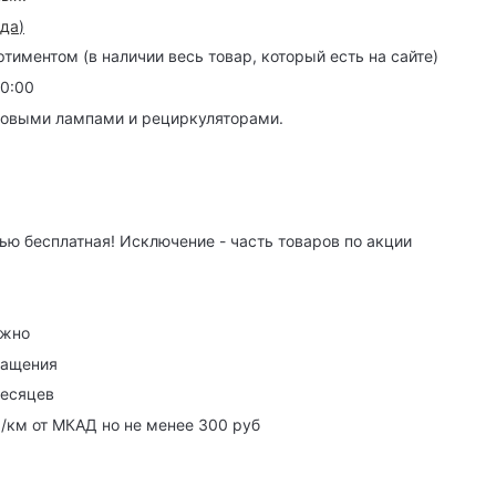
зда
)
иментом (в наличии весь товар, который есть на сайте)
20:00
товыми лампами и рециркуляторами.
ю бесплатная! Исключение - часть товаров по акции
ужно
ращения
месяцев
р/км от МКАД но не менее 300 руб