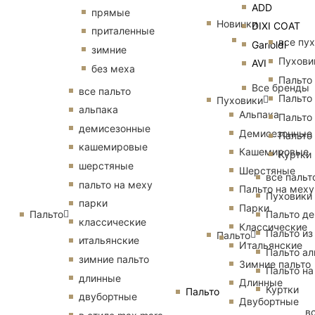
ADD
прямые
Новинки
DIXI COAT
приталенные
все пу
Garioldi
зимние
Пухови
AVI
без меха
Пальто
Все бренды
все пальто
Пальто
Пуховики
альпака
Альпака
Пальто
демисезонные
Демисезонные
Пальто
кашемировые
Кашемировые
Куртки
шерстяные
Шерстяные
все пальт
пальто на меху
Пальто на меху
Пуховики
парки
Парки
Пальто
Пальто д
классические
Классические
Пальто из
Пальто
итальянские
Итальянские
Пальто ал
зимние пальто
Зимние пальто
Пальто на
длинные
Длинные
Куртки
Пальто
двубортные
Двубортные
в