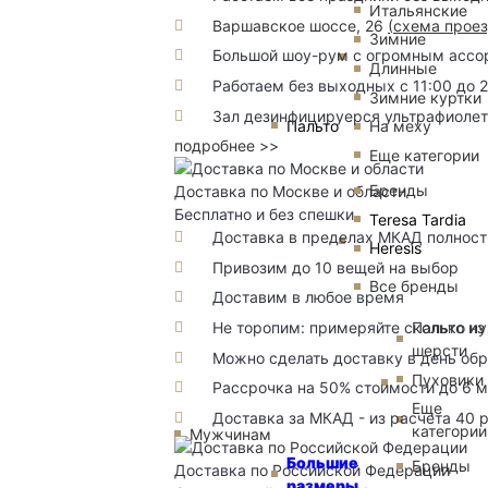
Итальянские
Варшавское шоссе, 26
(
схема прое
Зимние
Большой шоу-рум с огромным ассорт
Длинные
Работаем без выходных с 11:00 до 
Зимние куртки
Зал дезинфицируерся ультрафиоле
Пальто
На меху
подробнее >>
Еще категории
Бренды
Доставка по Москве и области
Бесплатно и без спешки
Teresa Tardia
Доставка в пределах МКАД полность
Heresis
Привозим до 10 вещей на выбор
Все бренды
Доставим в любое время
Не торопим: примеряйте сколько н
Пальто из
шерсти
Можно сделать доставку в день об
Пуховики
Рассрочка на 50% стоимости до 6 
Еще
Доставка за МКАД - из расчета 40 
категории
Мужчинам
Большие
Бренды
Доставка по Российской Федерации
размеры