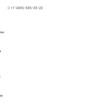
+7 (495) 565-35-22
ины
м
е
ии