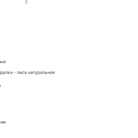
ные
тделка - лиса натуральная
а
рии