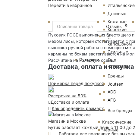
Перейти в избранное
Итальянские
Длинные
Кожаные
0
Описание товара
Отзывы
Короткие
Пуховик FOCE выполнен из блестящего п
С
мехом лисы, который отстегивается с п
капюшоном
вышивка ручной работы с помощью мета
Стильные
карманы по бокам застегиваются на молн
Пуховики
Еще
Рассчитана на холодную осень.
Доставка, оплата и покупка
категории
Бренды
Примерка перед покупкой
Joutsen
ADD
Рассрочка на 50%
AFG
Доставка и оплата
Как определить размер?
Все бренды
Магазин в Москве
Классические
Бутик работает каждый день с 11:00 до 
Черные
Работаем все праздники без выход