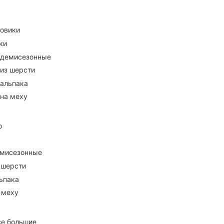
ховики
ки
 демисезонные
 из шерсти
 альпака
 на меху
о
емисезонные
 шерсти
ьпака
 меху
се большие