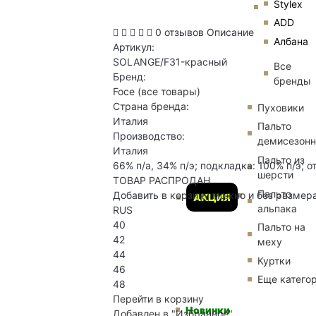
Stylex
ADD
0 отзывов
Описание
Албана
Артикул:
SOLANGE/F31-красный
Все
Бренд:
бренды
Foce
(все товары)
Страна бренда:
Пуховики
Италия
Пальто
Производство:
демисезон
Италия
Пальто из
66% п/а, 34% п/э; подкладка: 100% п/э; о
шерсти
ТОВАР РАСПРОДАН
Пальто
Добавить в корзину можно и без размер
АКЦИЯ
альпака
RUS
40
Пальто на
42
меху
44
Куртки
46
Еще катего
48
Перейти в корзину
Новинки
Добавлен в "Избранное"