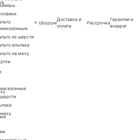
ra
азмеры
уховики
Доставка и
Гарантии и
альто
Шоурум
Рассрочка
оплата
возврат
емисезонные
альто из шерсти
альто альпака
альто на меху
уртки
и
емисезонные
еху
 шерсти
ьпака
 меху
ные
рии
емисезонные