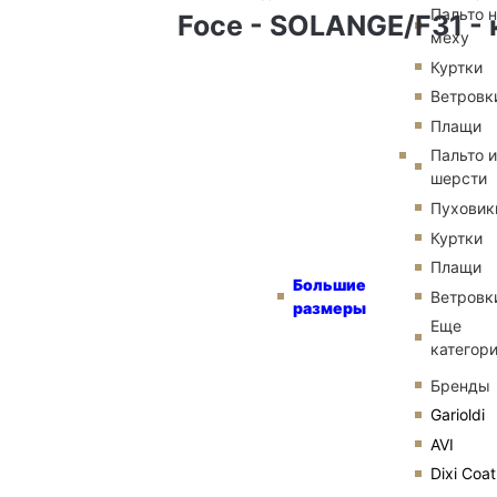
Пальто 
Foce - SOLANGE/F31 -
меху
Куртки
Ветровк
Плащи
Пальто и
шерсти
Пуховик
Куртки
Плащи
Большие
Ветровк
размеры
Еще
категор
Бренды
Garioldi
AVI
Dixi Coat