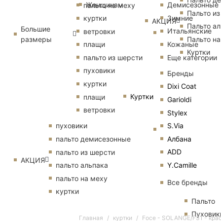
Женщинам
Демисезонные
пальто на меху
Пальто из
Зимние
куртки
АКЦИЯ
Пальто ал
Большие
Итальянские
ветровки
размеры
Пальто на
Кожаные
плащи
Куртки
Еще категории
пальто из шерсти
пуховики
Бренды
куртки
Dixi Coat
Куртки
плащи
Garioldi
ветровки
Stylex
S.Via
пуховики
Албана
пальто демисезонные
ADD
пальто из шерсти
АКЦИЯ
Y.Camille
пальто альпака
пальто на меху
Все бренды
куртки
Пальто
Пуховик
Главная
куртки
Foce - SOLANGE/F31 - кра