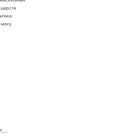
 шерсти
ьпака
 меху
и
сный