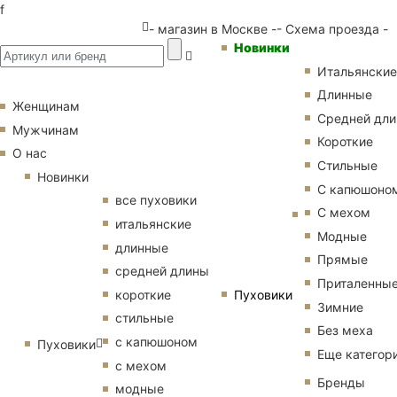
f
- магазин в Москве -
- Схема проезда -
Новинки
Итальянские
Длинные
Женщинам
Средней дл
Мужчинам
Короткие
О нас
Стильные
Новинки
С капюшоно
все пуховики
С мехом
итальянские
Модные
длинные
Прямые
средней длины
Приталенны
Пуховики
короткие
Зимние
стильные
Без меха
с капюшоном
Пуховики
Еще категор
с мехом
Бренды
модные