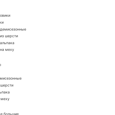
ховики
ки
 демисезонные
 из шерсти
 альпака
 на меху
о
емисезонные
 шерсти
ьпака
 меху
се большие