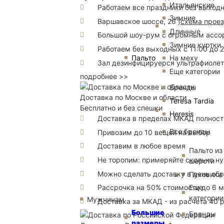
Итальянские
Работаем все праздники без выход
Зимние
Варшавское шоссе, 26
(
схема прое
Длинные
Большой шоу-рум с огромным ассорт
Зимние куртки
Работаем без выходных с 11:00 до 
Пальто
На меху
Зал дезинфицируерся ультрафиоле
Еще категории
подробнее >>
Бренды
Доставка по Москве и области
Teresa Tardia
Бесплатно и без спешки
Heresis
Доставка в пределах МКАД полность
Все бренды
Привозим до 10 вещей на выбор
Доставим в любое время
Пальто из
Не торопим: примеряйте сколько н
шерсти
Можно сделать доставку в день об
Пуховики
Рассрочка на 50% стоимости до 6 
Еще
категории
Мужчинам
Доставка за МКАД - из расчета 40 
Большие
Бренды
размеры