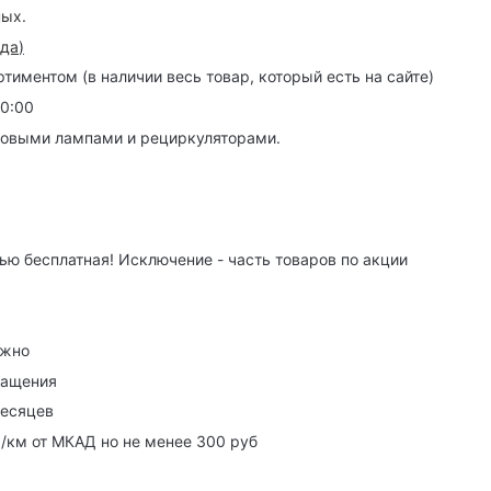
ных.
зда
)
иментом (в наличии весь товар, который есть на сайте)
20:00
товыми лампами и рециркуляторами.
ю бесплатная! Исключение - часть товаров по акции
ужно
ращения
месяцев
р/км от МКАД но не менее 300 руб