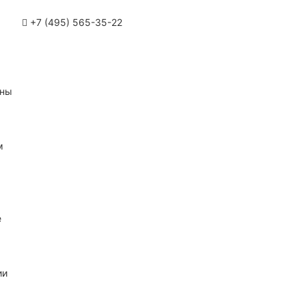
+7 (495) 565-35-22
ины
м
е
ии