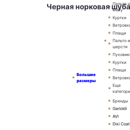
Пальто 
Черная норковая шуба
меху
Куртки
Ветровк
Плащи
Пальто и
шерсти
Пуховик
Куртки
Плащи
Большие
Ветровк
размеры
Еще
категор
Бренды
Garioldi
AVI
Dixi Coat