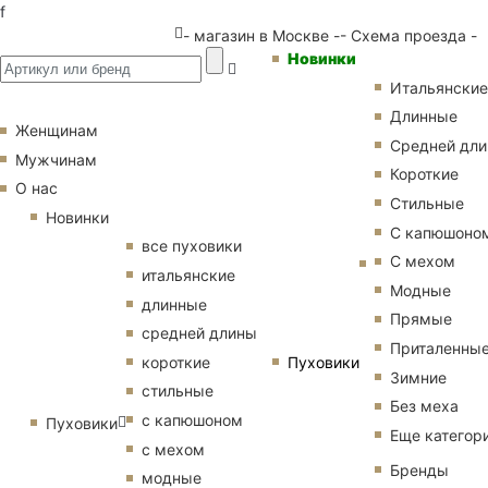
f
- магазин в Москве -
- Схема проезда -
Новинки
Итальянские
Длинные
Женщинам
Средней дл
Мужчинам
Короткие
О нас
Стильные
Новинки
С капюшоно
все пуховики
С мехом
итальянские
Модные
длинные
Прямые
средней длины
Приталенны
Пуховики
короткие
Зимние
стильные
Без меха
с капюшоном
Пуховики
Еще категор
с мехом
Бренды
модные