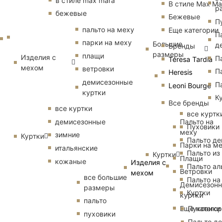
в стиле max mara
В стиле Max Ma
р
бежевые
Бежевые
П
пальто на меху
Еще категории
П
парки на меху
Большие
д
Бренды
размеры
плащи
Изделия с
П
Teresa Tardia
мехом
ветровки
П
Heresis
демисезонные
П
Leoni Bourge
куртки
К
Все бренды
все куртки
все куртк
Пальто на
демисезонные
Пуховики
меху
зимние
Куртки
Пальто д
Парки на м
итальянские
Пальто из
Куртки
Плащи
кожаные
Изделия с
Пальто ал
Ветровки
мехом
все большие
Пальто на
Демисезон
размеры
Куртки
куртки
пальто
Еще катего
Пуховики
пуховики
Пальто д