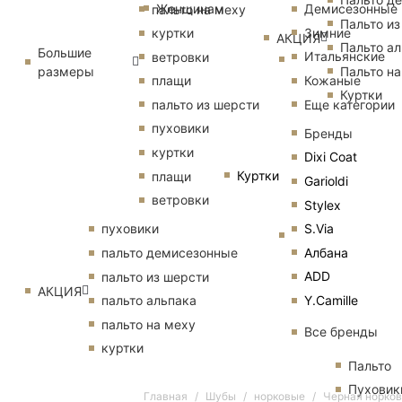
Женщинам
Демисезонные
пальто на меху
Пальто из
Зимние
куртки
АКЦИЯ
Пальто ал
Большие
Итальянские
ветровки
размеры
Пальто на
Кожаные
плащи
Куртки
Еще категории
пальто из шерсти
пуховики
Бренды
куртки
Dixi Coat
Куртки
плащи
Garioldi
ветровки
Stylex
S.Via
пуховики
Албана
пальто демисезонные
ADD
пальто из шерсти
АКЦИЯ
Y.Camille
пальто альпака
пальто на меху
Все бренды
куртки
Пальто
Пуховик
Главная
Шубы
норковые
Черная норков