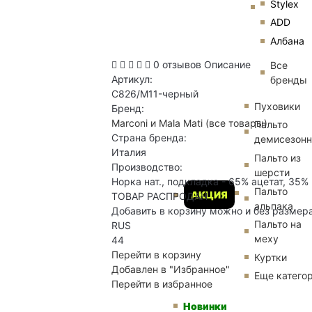
Stylex
ADD
Албана
0 отзывов
Описание
Все
Артикул:
бренды
C826/M11-черный
Пуховики
Бренд:
Marconi и Mala Mati
(все товары)
Пальто
Страна бренда:
демисезон
Италия
Пальто из
Производство:
шерсти
Норка нат., подкладка - 65% ацетат, 35%
Пальто
АКЦИЯ
ТОВАР РАСПРОДАН
альпака
Добавить в корзину можно и без размер
Пальто на
RUS
меху
44
Перейти в корзину
Куртки
Добавлен в "Избранное"
Еще катего
Перейти в избранное
Новинки