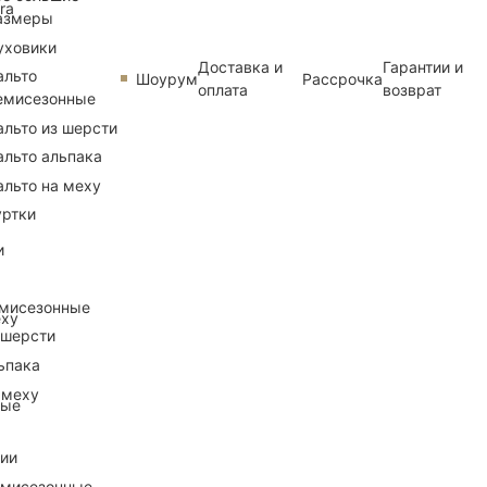
ra
азмеры
уховики
Доставка и
Гарантии и
альто
Шоурум
Рассрочка
оплата
возврат
емисезонные
альто из шерсти
альто альпака
альто на меху
уртки
и
емисезонные
еху
 шерсти
ьпака
 меху
ные
рии
емисезонные