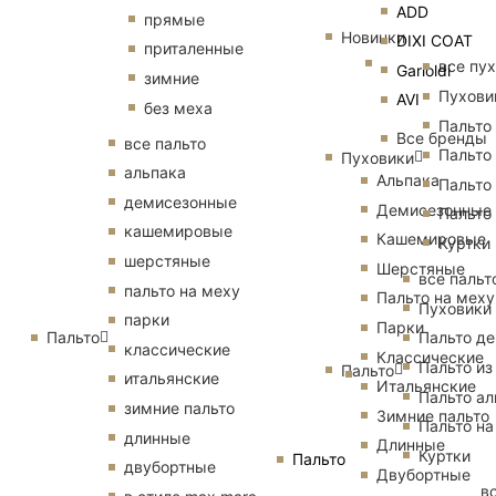
ADD
прямые
Новинки
DIXI COAT
приталенные
все пу
Garioldi
зимние
Пухови
AVI
без меха
Пальто
Все бренды
все пальто
Пальто
Пуховики
альпака
Альпака
Пальто
демисезонные
Демисезонные
Пальто
кашемировые
Кашемировые
Куртки
шерстяные
Шерстяные
все пальт
пальто на меху
Пальто на меху
Пуховики
парки
Парки
Пальто
Пальто д
классические
Классические
Пальто из
Пальто
итальянские
Итальянские
Пальто ал
зимние пальто
Зимние пальто
Пальто на
длинные
Длинные
Куртки
Пальто
двубортные
Двубортные
в