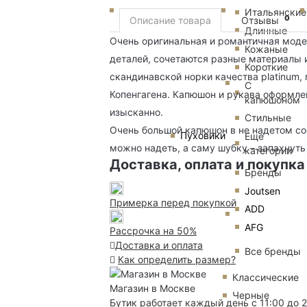
Итальянские
0
Описание товара
Отзывы
Длинные
Очень оригинальная и романтичная модел
Кожаные
деталей, сочетаются разные материалы 
Короткие
скандинавской норки качества platinum
С
Копенгагена. Капюшон и рукава оформле
капюшоном
изысканно.
Стильные
Очень большой капюшон в не надетом со
Пуховики
Еще
можно надеть, а саму шубку – запахнуть
категории
Доставка, оплата и покупка
Бренды
Joutsen
Примерка перед покупкой
ADD
AFG
Рассрочка на 50%
Доставка и оплата
Все бренды
Как определить размер?
Классические
Магазин в Москве
Черные
Бутик работает каждый день с 11:00 до 