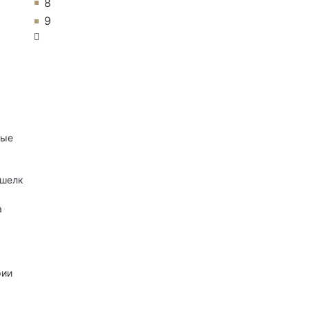
8
9
ные
 шелк
а
рии