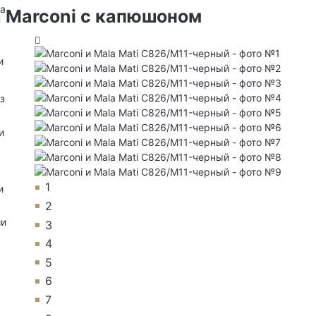
на
 Marconi с капюшоном
и
з
и
1
и
2
ии
3
4
5
6
7