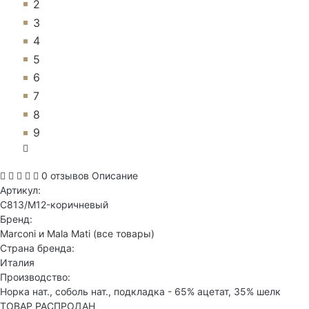
2
3
4
5
6
7
8
9
0 отзывов
Описание
Артикул:
C813/M12-коричневый
Бренд:
Marconi и Mala Mati
(все товары)
Страна бренда:
Италия
Производство:
Норка нат., соболь нат., подкладка - 65% ацетат, 35% шелк
ТОВАР РАСПРОДАН