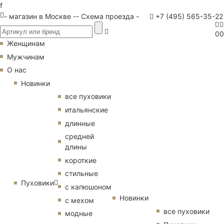
f
- магазин в Москве -
- Схема проезда -
+7 (495) 565-35-22
0
0
Женщинам
Мужчинам
О нас
Новинки
все пуховики
итальянские
длинные
средней
длины
короткие
стильные
Пуховики
с капюшоном
Новинки
с мехом
все пуховики
модные