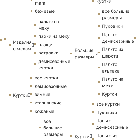
Куртки
mara
бежевые
все большие
размеры
пальто на
Пуховики
меху
Пальто
парки на меху
демисезонные
Изделия
плащи
с мехом
Пальто из
Большие
ветровки
шерсти
размеры
демисезонные
Пальто
куртки
альпака
все куртки
Пальто на
меху
демисезонные
Куртки
зимние
Куртки
итальянские
все куртки
кожаные
Пуховики
Пальто
все
демисезонные
большие
размеры
Пальто из
Куртки