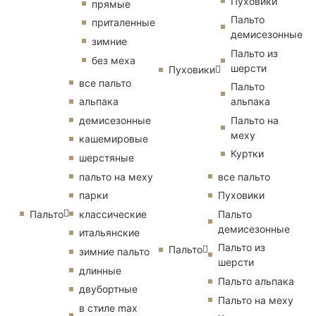
Пуховики
прямые
Пальто
приталенные
демисезонные
зимние
Пальто из
без меха
шерсти
Пуховики
все пальто
Пальто
альпака
альпака
демисезонные
Пальто на
меху
кашемировые
Куртки
шерстяные
пальто на меху
все пальто
парки
Пуховики
Пальто
классические
Пальто
демисезонные
итальянские
Пальто из
Пальто
зимние пальто
шерсти
длинные
Пальто альпака
двубортные
Пальто на меху
в стиле max