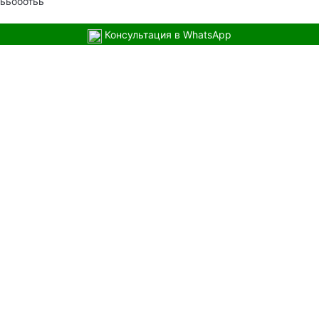
ььооотьь
Консультация в WhatsApp