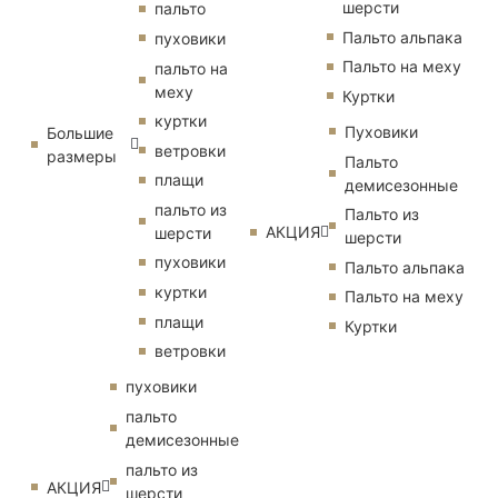
шерсти
пальто
Пальто альпака
пуховики
Пальто на меху
пальто на
меху
Куртки
куртки
Пуховики
Большие
ветровки
размеры
Пальто
плащи
демисезонные
пальто из
Пальто из
АКЦИЯ
шерсти
шерсти
пуховики
Пальто альпака
куртки
Пальто на меху
плащи
Куртки
ветровки
пуховики
пальто
демисезонные
пальто из
АКЦИЯ
шерсти