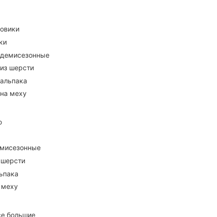
ховики
ки
 демисезонные
 из шерсти
 альпака
 на меху
о
емисезонные
 шерсти
ьпака
 меху
се большие