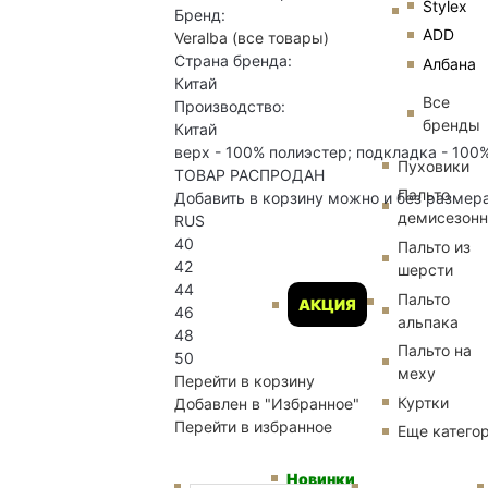
Stylex
Бренд:
ADD
Veralba
(все товары)
Страна бренда:
Албана
Китай
Все
Производство:
бренды
Китай
верх - 100% полиэстер; подкладка - 100%
Пуховики
ТОВАР РАСПРОДАН
Пальто
Добавить в корзину можно и без размер
демисезон
RUS
40
Пальто из
42
шерсти
44
Пальто
АКЦИЯ
46
альпака
48
Пальто на
50
меху
Перейти в корзину
Куртки
Добавлен в "Избранное"
Перейти в избранное
Еще катего
Новинки