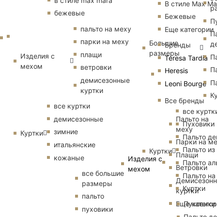
в стиле max mara
В стиле Max Ma
р
бежевые
Бежевые
П
пальто на меху
Еще категории
П
парки на меху
Большие
д
Бренды
размеры
плащи
Изделия с
П
Teresa Tardia
мехом
ветровки
П
Heresis
демисезонные
П
Leoni Bourge
куртки
К
Все бренды
все куртки
все куртк
Пальто на
демисезонные
Пуховики
меху
зимние
Куртки
Пальто д
Парки на м
итальянские
Пальто из
Куртки
Плащи
кожаные
Изделия с
Пальто ал
Ветровки
мехом
все большие
Пальто на
Демисезон
размеры
Куртки
куртки
пальто
Еще катего
Пуховики
пуховики
Пальто д