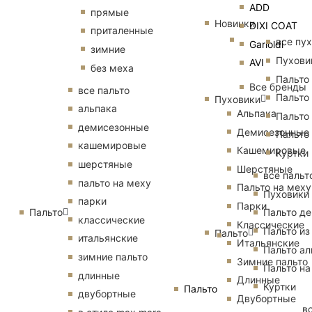
ADD
прямые
Новинки
DIXI COAT
приталенные
все пу
Garioldi
зимние
Пухови
AVI
без меха
Пальто
Все бренды
все пальто
Пальто
Пуховики
альпака
Альпака
Пальто
демисезонные
Демисезонные
Пальто
кашемировые
Кашемировые
Куртки
шерстяные
Шерстяные
все пальт
пальто на меху
Пальто на меху
Пуховики
парки
Парки
Пальто
Пальто д
классические
Классические
Пальто из
Пальто
итальянские
Итальянские
Пальто ал
зимние пальто
Зимние пальто
Пальто на
длинные
Длинные
Куртки
Пальто
двубортные
Двубортные
в