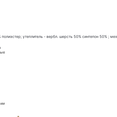
 полиэстер; утеплитель - вербл. шерсть 50% синтепон 50% ; ме
а
ные
рии