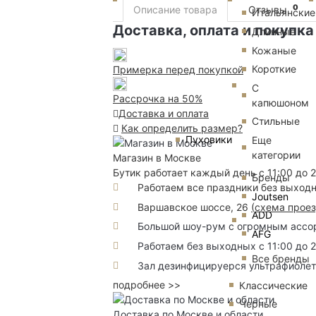
0
Описание товара
Отзывы
Итальянские
Доставка, оплата и покупка
Длинные
Кожаные
Короткие
Примерка перед покупкой
С
Рассрочка на 50%
капюшоном
Доставка и оплата
Стильные
Как определить размер?
Пуховики
Еще
категории
Магазин в Москве
Бутик работает каждый день с 11:00 до 
Бренды
Работаем все праздники без выход
Joutsen
Варшавское шоссе, 26
(
схема прое
ADD
Большой шоу-рум с огромным ассорт
AFG
Работаем без выходных с 11:00 до 
Все бренды
Зал дезинфицируерся ультрафиоле
подробнее >>
Классические
Черные
Доставка по Москве и области