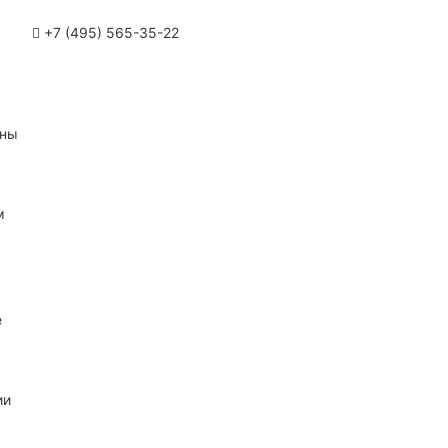
+7 (495) 565-35-22
ины
м
е
ии