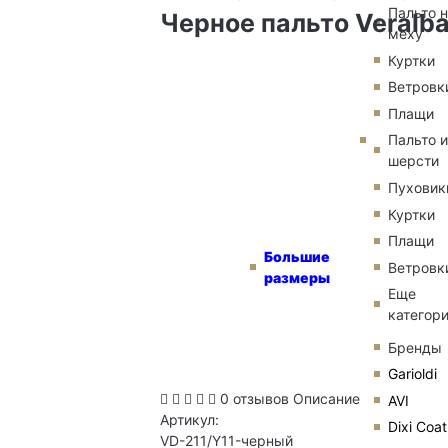
Пальто 
Черное пальто Veralb
меху
Куртки
Ветровк
Плащи
Пальто и
шерсти
Пуховик
Куртки
Плащи
Большие
Ветровк
размеры
Еще
категор
Бренды
Garioldi
0 отзывов
Описание
AVI
Артикул:
Dixi Coat
VD-211/Y11-черный