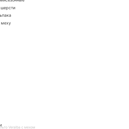
 шерсти
ьпака
 меху
и
льто Veralba с мехом