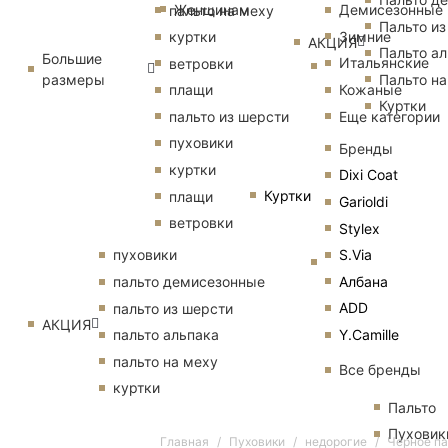
Женщинам
Демисезонные
пальто на меху
Пальто из
Зимние
куртки
АКЦИЯ
Пальто ал
Большие
Итальянские
ветровки
размеры
Пальто на
Кожаные
плащи
Куртки
Еще категории
пальто из шерсти
пуховики
Бренды
куртки
Dixi Coat
Куртки
плащи
Garioldi
ветровки
Stylex
S.Via
пуховики
Албана
пальто демисезонные
ADD
пальто из шерсти
АКЦИЯ
Y.Camille
пальто альпака
пальто на меху
Все бренды
куртки
Пальто
Пуховик
Главная
Пуховики
недорогие
Черное па