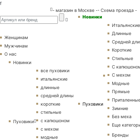
f
- магазин в Москве -
- Схема проезда -
Новинки
Итальянские
Длинные
Женщинам
Средней дл
Мужчинам
Короткие
О нас
Стильные
Новинки
С капюшоно
все пуховики
С мехом
итальянские
Модные
длинные
Прямые
средней длины
Приталенны
Пуховики
короткие
Зимние
стильные
Без меха
с капюшоном
Пуховики
Еще категор
с мехом
Бренды
модные