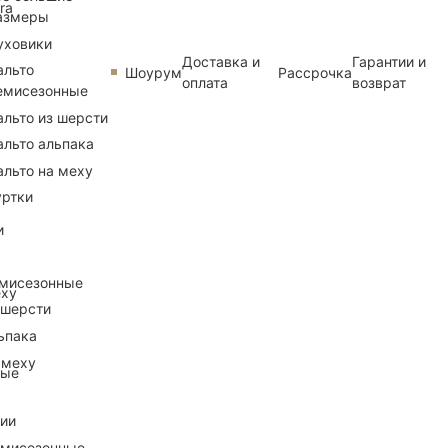
ra
азмеры
уховики
Доставка и
Гарантии и
альто
Шоурум
Рассрочка
оплата
возврат
емисезонные
альто из шерсти
альто альпака
альто на меху
уртки
и
емисезонные
еху
 шерсти
ьпака
 меху
ные
рии
емисезонные