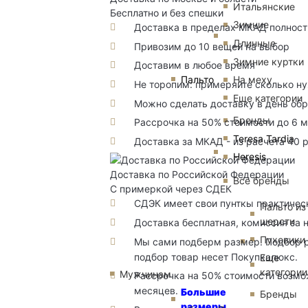
Итальянские
Бесплатно и без спешки
Зимние
Доставка в пределах МКАД полность
Длинные
Привозим до 10 вещей на выбор
Зимние куртки
Доставим в любое время
Пальто
На меху
Не торопим: примеряйте сколько н
Еще категории
Можно сделать доставку в день об
Бренды
Рассрочка на 50% стоимости до 6 
Teresa Tardia
Доставка за МКАД - из расчета 40 
Heresis
Доставка по Российской Федерации
Все бренды
С примеркой через СДЕК
СДЭК имеет свои пунткы практичес
Пальто из
шерсти
Доставка бесплатная, комиссия за 
Пуховики
Мы сами подберм размер. Подбор р
подбор товар несет Покупкалюкс.
Еще
категории
Мужчинам
Рассрочка на 50% стоимости возмож
месяцев.
Большие
Бренды
размеры