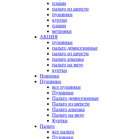
плащи
пальто из шерсти
пуховики
куртки
плащи
ветровки
АКЦИЯ
пуховики
пальто демисезонные
пальто из шерсти
пальто альпака
пальто на меху
куртки
Новинки
Пуховики
все пуховики
Пуховики
Пальто демисезонные
Пальто из шерсти
Пальто альпака
Пальто на меху
Куртки
Пальто
все пальто
Пуховики