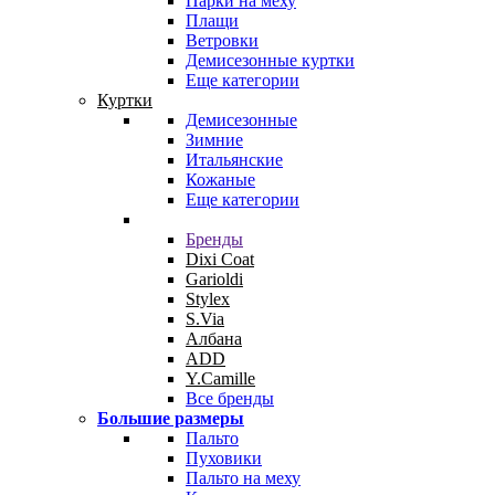
Парки на меху
Плащи
Ветровки
Демисезонные куртки
Еще категории
Куртки
Демисезонные
Зимние
Итальянские
Кожаные
Еще категории
Бренды
Dixi Coat
Garioldi
Stylex
S.Via
Албана
ADD
Y.Camille
Все бренды
Большие размеры
Пальто
Пуховики
Пальто на меху