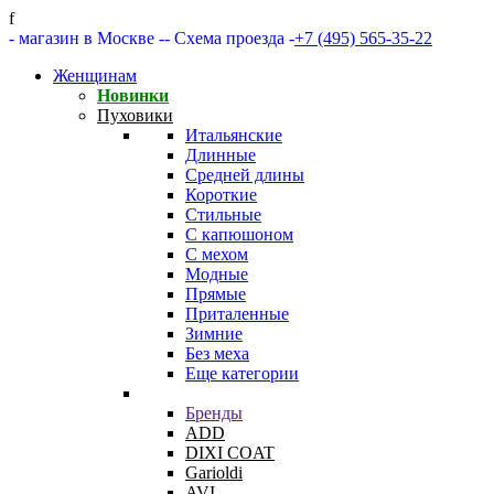
f
- магазин в Москве -
- Схема проезда -
+7 (495) 565-35-22
Женщинам
Новинки
Пуховики
Итальянские
Длинные
Средней длины
Короткие
Стильные
С капюшоном
С мехом
Модные
Прямые
Приталенные
Зимние
Без меха
Еще категории
Бренды
ADD
DIXI COAT
Garioldi
AVI