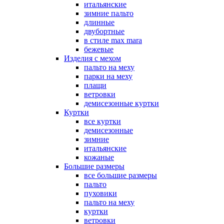
итальянские
зимние пальто
длинные
двубортные
в стиле max mara
бежевые
Изделия с мехом
пальто на меху
парки на меху
плащи
ветровки
демисезонные куртки
Куртки
все куртки
демисезонные
зимние
итальянские
кожаные
Большие размеры
все большие размеры
пальто
пуховики
пальто на меху
куртки
ветровки