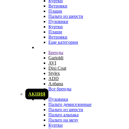
Куртки
Ветровки
Плащи
Пальто из шерсти
Пуховики
Куртки
Плащи
Ветровки
Еще категории
Бренды
Garioldi
AVI
Dixi Coat
Stylex
ADD
Албана
Все бренды
АКЦИЯ
Пуховики
Пальто демисезонные
Пальто из шерсти
Пальто альпака
Пальто на меху
Куртки