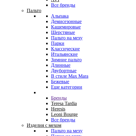
Все бренды
Пальто
Альпака
Демисезонные
Кашемировые
Шерстяные
Пальто на меху
Парки
Классические
Итальянские
Зимние пальто
Длинные
Двубортные
В стиле Max Mara
Бежевые
Еще категории
Бренды
Teresa Tardia
Heresis
Leoni Bourge
Все бренды
Изделия с мехом
Пальто на меху