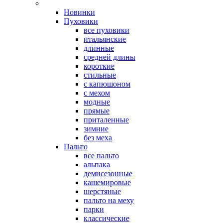
Новинки
Пуховики
все пуховики
итальянские
длинные
средней длины
короткие
стильные
с капюшоном
с мехом
модные
прямые
приталенные
зимние
без меха
Пальто
все пальто
альпака
демисезонные
кашемировые
шерстяные
пальто на меху
парки
классические