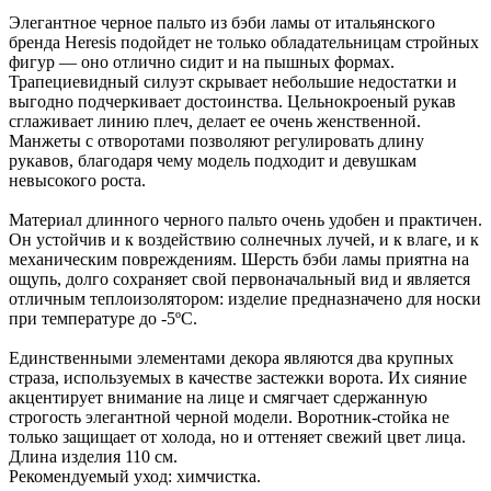
Элегантное черное пальто из бэби ламы от итальянского
бренда Heresis подойдет не только обладательницам стройных
фигур — оно отлично сидит и на пышных формах.
Трапециевидный силуэт скрывает небольшие недостатки и
выгодно подчеркивает достоинства. Цельнокроеный рукав
сглаживает линию плеч, делает ее очень женственной.
Манжеты с отворотами позволяют регулировать длину
рукавов, благодаря чему модель подходит и девушкам
невысокого роста.
Материал длинного черного пальто очень удобен и практичен.
Он устойчив и к воздействию солнечных лучей, и к влаге, и к
механическим повреждениям. Шерсть бэби ламы приятна на
ощупь, долго сохраняет свой первоначальный вид и является
отличным теплоизолятором: изделие предназначено для носки
при температуре до -5ºC.
Единственными элементами декора являются два крупных
страза, используемых в качестве застежки ворота. Их сияние
акцентирует внимание на лице и смягчает сдержанную
строгость элегантной черной модели. Воротник-стойка не
только защищает от холода, но и оттеняет свежий цвет лица.
Длина изделия 110 см.
Рекомендуемый уход: химчистка.