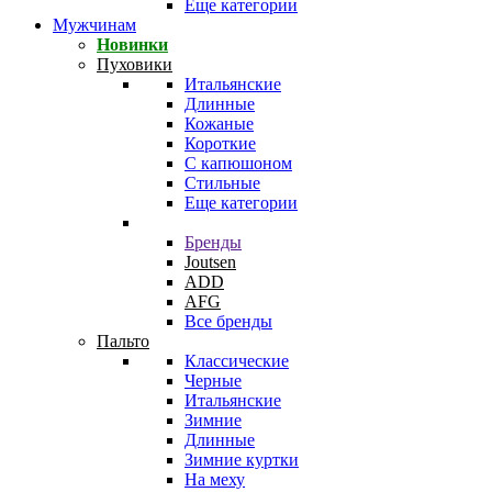
Еще категории
Мужчинам
Новинки
Пуховики
Итальянские
Длинные
Кожаные
Короткие
С капюшоном
Стильные
Еще категории
Бренды
Joutsen
ADD
AFG
Все бренды
Пальто
Классические
Черные
Итальянские
Зимние
Длинные
Зимние куртки
На меху