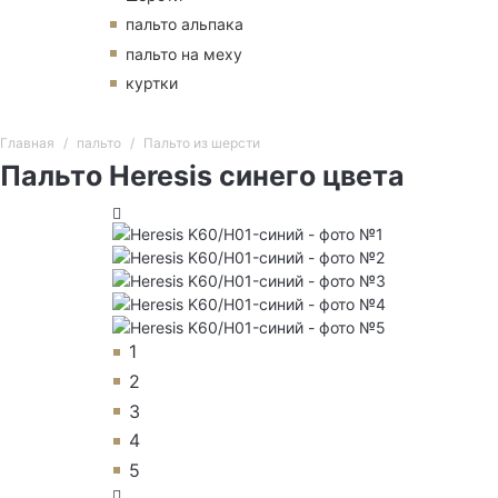
пальто альпака
пальто на меху
куртки
Главная
пальто
Пальто из шерсти
Пальто Heresis синего цвета
1
2
3
4
5