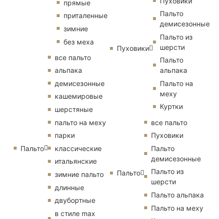
Пуховики
прямые
Пальто
приталенные
демисезонные
зимние
Пальто из
без меха
шерсти
Пуховики
все пальто
Пальто
альпака
альпака
демисезонные
Пальто на
меху
кашемировые
Куртки
шерстяные
пальто на меху
все пальто
парки
Пуховики
Пальто
классические
Пальто
демисезонные
итальянские
Пальто из
Пальто
зимние пальто
шерсти
длинные
Пальто альпака
двубортные
Пальто на меху
в стиле max