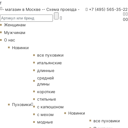
f
- магазин в Москве -
- Схема проезда -
+7 (495) 565-35-22
0
0
Женщинам
Мужчинам
О нас
Новинки
все пуховики
итальянские
длинные
средней
длины
короткие
стильные
Пуховики
с капюшоном
Новинки
с мехом
все пуховики
модные