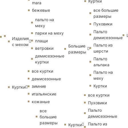
Куртки
mara
бежевые
все большие
размеры
пальто на
Пуховики
меху
Пальто
парки на меху
демисезонные
Изделия
плащи
с мехом
Пальто из
Большие
ветровки
шерсти
размеры
демисезонные
Пальто
куртки
альпака
все куртки
Пальто на
меху
демисезонные
Куртки
зимние
Куртки
итальянские
все куртки
кожаные
Пуховики
Пальто
все
демисезонные
большие
размеры
Пальто из
Куртки