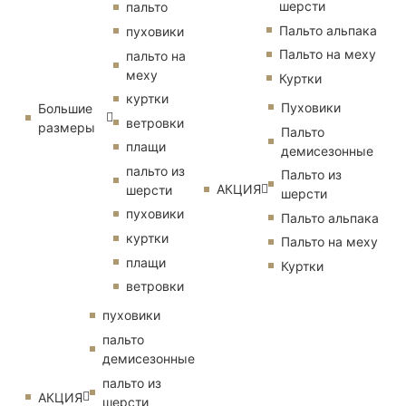
шерсти
пальто
Пальто альпака
пуховики
Пальто на меху
пальто на
меху
Куртки
куртки
Пуховики
Большие
ветровки
размеры
Пальто
плащи
демисезонные
пальто из
Пальто из
АКЦИЯ
шерсти
шерсти
пуховики
Пальто альпака
куртки
Пальто на меху
плащи
Куртки
ветровки
пуховики
пальто
демисезонные
пальто из
АКЦИЯ
шерсти