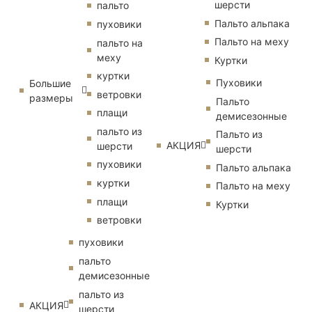
шерсти
пальто
Пальто альпака
пуховики
Пальто на меху
пальто на
меху
Куртки
куртки
Пуховики
Большие
ветровки
размеры
Пальто
плащи
демисезонные
пальто из
Пальто из
АКЦИЯ
шерсти
шерсти
пуховики
Пальто альпака
куртки
Пальто на меху
плащи
Куртки
ветровки
пуховики
пальто
демисезонные
пальто из
АКЦИЯ
шерсти