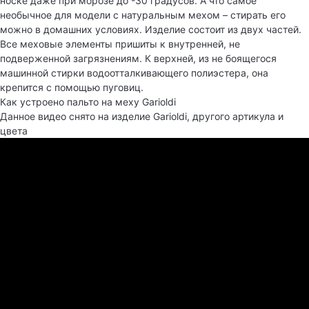
носке даже при морозе до -30 градусов. А что самое
необычное для модели с натуральным мехом – стирать его
можно в домашних условиях. Изделие состоит из двух частей.
Все меховые элементы пришиты к внутренней, не
подверженной загрязнениям. К верхней, из не боящегося
машинной стирки водоотталкивающего полиэстера, она
крепится с помощью пуговиц.
Как устроено пальто на меху Garioldi
Данное видео снято на изделие Garioldi, другого артикула и
цвета