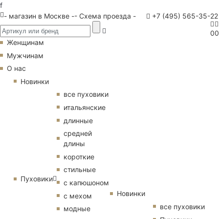
f
- магазин в Москве -
- Схема проезда -
+7 (495) 565-35-22
0
0
Женщинам
Мужчинам
О нас
Новинки
все пуховики
итальянские
длинные
средней
длины
короткие
стильные
Пуховики
с капюшоном
Новинки
с мехом
все пуховики
модные