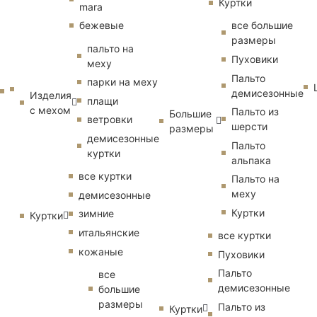
Куртки
mara
бежевые
все большие
размеры
пальто на
Пуховики
меху
Пальто
парки на меху
демисезонные
Изделия
плащи
с мехом
Пальто из
Большие
ветровки
шерсти
размеры
демисезонные
Пальто
куртки
альпака
все куртки
Пальто на
меху
демисезонные
Куртки
зимние
Куртки
итальянские
все куртки
кожаные
Пуховики
Пальто
все
демисезонные
большие
размеры
Пальто из
Куртки