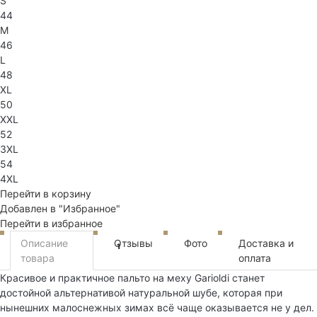
S
44
M
46
L
48
XL
50
XXL
52
3XL
54
4XL
Перейти в корзину
Добавлен в "Избранное"
Перейти в избранное
Описание
Отзывы
Фото
Доставка и
1
товара
оплата
Красивое и практичное пальто на меху Garioldi станет
достойной альтернативой натуральной шубе, которая при
нынешних малоснежных зимах всё чаще оказывается не у дел.