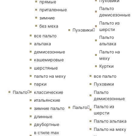
Пуховики
прямые
Пальто
приталенные
демисезонные
зимние
Пальто из
без меха
шерсти
Пуховики
все пальто
Пальто
альпака
альпака
демисезонные
Пальто на
меху
кашемировые
Куртки
шерстяные
пальто на меху
все пальто
парки
Пуховики
Пальто
классические
Пальто
демисезонные
итальянские
Пальто из
Пальто
зимние пальто
шерсти
длинные
Пальто альпака
двубортные
Пальто на меху
в стиле max