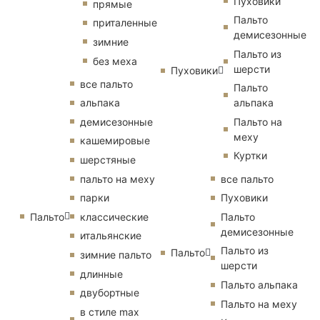
Пуховики
прямые
Пальто
приталенные
демисезонные
зимние
Пальто из
без меха
шерсти
Пуховики
все пальто
Пальто
альпака
альпака
демисезонные
Пальто на
меху
кашемировые
Куртки
шерстяные
пальто на меху
все пальто
парки
Пуховики
Пальто
классические
Пальто
демисезонные
итальянские
Пальто из
Пальто
зимние пальто
шерсти
длинные
Пальто альпака
двубортные
Пальто на меху
в стиле max