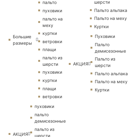
шерсти
пальто
Пальто альпака
пуховики
Пальто на меху
пальто на
меху
Куртки
куртки
Пуховики
Большие
ветровки
размеры
Пальто
плащи
демисезонные
пальто из
Пальто из
АКЦИЯ
шерсти
шерсти
пуховики
Пальто альпака
куртки
Пальто на меху
плащи
Куртки
ветровки
пуховики
пальто
демисезонные
пальто из
АКЦИЯ
шерсти