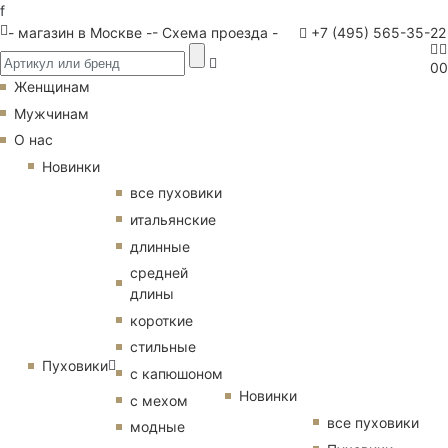
f
- магазин в Москве -
- Схема проезда -
+7 (495) 565-35-22
0
0
Женщинам
Мужчинам
О нас
Новинки
все пуховики
итальянские
длинные
средней
длины
короткие
стильные
Пуховики
с капюшоном
Новинки
с мехом
все пуховики
модные