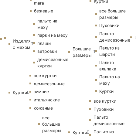
Куртки
mara
бежевые
все большие
размеры
пальто на
Пуховики
меху
Пальто
парки на меху
демисезонные
Изделия
плащи
с мехом
Пальто из
Большие
ветровки
шерсти
размеры
демисезонные
Пальто
куртки
альпака
все куртки
Пальто на
меху
демисезонные
Куртки
зимние
Куртки
итальянские
все куртки
кожаные
Пуховики
Пальто
все
демисезонные
большие
размеры
Пальто из
Куртки