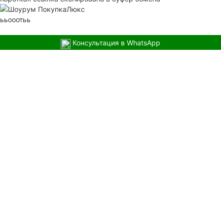
ььооотьь
Консультация в WhatsApp