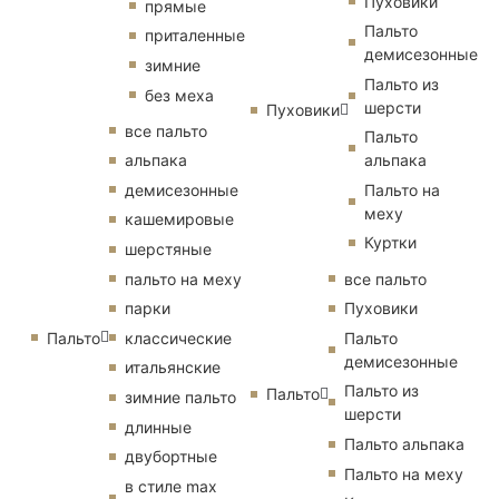
Пуховики
прямые
Пальто
приталенные
демисезонные
зимние
Пальто из
без меха
шерсти
Пуховики
все пальто
Пальто
альпака
альпака
демисезонные
Пальто на
меху
кашемировые
Куртки
шерстяные
пальто на меху
все пальто
парки
Пуховики
Пальто
классические
Пальто
демисезонные
итальянские
Пальто из
Пальто
зимние пальто
шерсти
длинные
Пальто альпака
двубортные
Пальто на меху
в стиле max