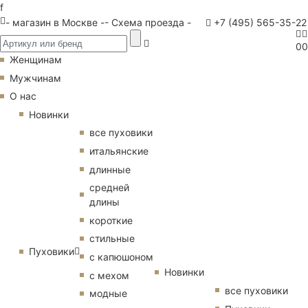
f
- магазин в Москве -
- Схема проезда -
+7 (495) 565-35-22
0
0
Женщинам
Мужчинам
О нас
Новинки
все пуховики
итальянские
длинные
средней
длины
короткие
стильные
Пуховики
с капюшоном
Новинки
с мехом
все пуховики
модные