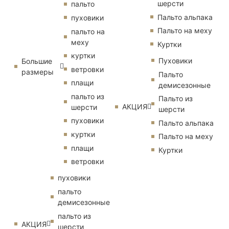
шерсти
пальто
Пальто альпака
пуховики
Пальто на меху
пальто на
меху
Куртки
куртки
Пуховики
Большие
ветровки
размеры
Пальто
плащи
демисезонные
пальто из
Пальто из
АКЦИЯ
шерсти
шерсти
пуховики
Пальто альпака
куртки
Пальто на меху
плащи
Куртки
ветровки
пуховики
пальто
демисезонные
пальто из
АКЦИЯ
шерсти