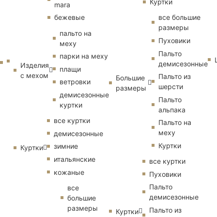
Куртки
mara
бежевые
все большие
размеры
пальто на
Пуховики
меху
Пальто
парки на меху
демисезонные
Изделия
плащи
с мехом
Пальто из
Большие
ветровки
шерсти
размеры
демисезонные
Пальто
куртки
альпака
все куртки
Пальто на
меху
демисезонные
Куртки
зимние
Куртки
итальянские
все куртки
кожаные
Пуховики
Пальто
все
демисезонные
большие
размеры
Пальто из
Куртки