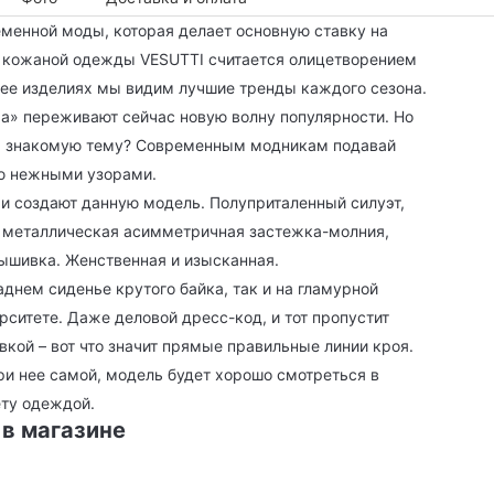
еменной моды, которая делает основную ставку на
а кожаной одежды VESUTTI считается олицетворением
в ее изделиях мы видим лучшие тренды каждого сезона.
ха» переживают сейчас новую волну популярности. Но
на знакомую тему? Современным модникам подавай
ую нежными узорами.
 и создают данную модель. Полуприталенный силуэт,
а, металлическая асимметричная застежка-молния,
вышивка. Женственная и изысканная.
аднем сиденье крутого байка, так и на гламурной
рситете. Даже деловой дресс-код, и тот пропустит
кой – вот что значит прямые правильные линии кроя.
ри нее самой, модель будет хорошо смотреться в
ету одеждой.
 в магазине