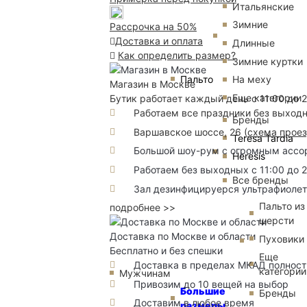
Итальянские
Зимние
Рассрочка на 50%
Доставка и оплата
Длинные
Как определить размер?
Зимние куртки
Пальто
На меху
Магазин в Москве
Еще категории
Бутик работает каждый день с 11:00 до 
Работаем все праздники без выход
Бренды
Варшавское шоссе, 26
(
схема прое
Teresa Tardia
Большой шоу-рум с огромным ассорт
Heresis
Работаем без выходных с 11:00 до 
Все бренды
Зал дезинфицируерся ультрафиоле
Пальто из
подробнее >>
шерсти
Доставка по Москве и области
Пуховики
Бесплатно и без спешки
Еще
Доставка в пределах МКАД полность
категории
Мужчинам
Привозим до 10 вещей на выбор
Большие
Бренды
Доставим в любое время
размеры