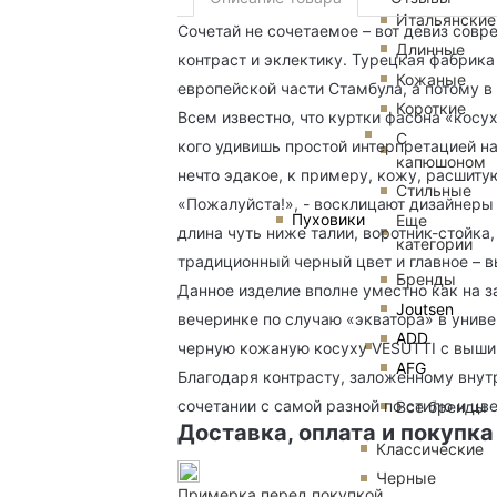
Итальянские
Сочетай не сочетаемое – вот девиз совр
Длинные
контраст и эклектику. Турецкая фабрик
Кожаные
европейской части Стамбула, а потому 
Короткие
Всем известно, что куртки фасона «косу
С
кого удивишь простой интерпретацией 
капюшоном
нечто эдакое, к примеру, кожу, расшит
Стильные
«Пожалуйста!», - восклицают дизайнеры
Пуховики
Еще
длина чуть ниже талии, воротник-стойк
категории
традиционный черный цвет и главное – 
Бренды
Данное изделие вполне уместно как на з
Joutsen
вечеринке по случаю «экватора» в униве
ADD
черную кожаную косуху VESUTTI с вышив
AFG
Благодаря контрасту, заложенному внут
сочетании с самой разной по стилю и цв
Все бренды
Доставка, оплата и покупка
Классические
Черные
Примерка перед покупкой