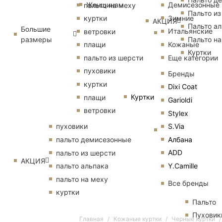
Женщинам
Демисезонные
пальто на меху
Пальто из
Зимние
куртки
АКЦИЯ
Пальто ал
Большие
Итальянские
ветровки
размеры
Пальто на
Кожаные
плащи
Куртки
Еще категории
пальто из шерсти
пуховики
Бренды
куртки
Dixi Coat
Куртки
плащи
Garioldi
ветровки
Stylex
S.Via
пуховики
Албана
пальто демисезонные
ADD
пальто из шерсти
АКЦИЯ
Y.Camille
пальто альпака
пальто на меху
Все бренды
куртки
Пальто
Пуховик
Главная
Кожаные куртки
Черные куртки