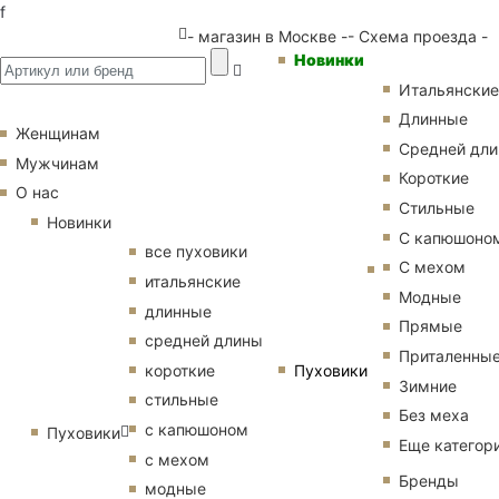
f
- магазин в Москве -
- Схема проезда -
Новинки
Итальянские
Длинные
Женщинам
Средней дл
Мужчинам
Короткие
О нас
Стильные
Новинки
С капюшоно
все пуховики
С мехом
итальянские
Модные
длинные
Прямые
средней длины
Приталенны
Пуховики
короткие
Зимние
стильные
Без меха
с капюшоном
Пуховики
Еще категор
с мехом
Бренды
модные