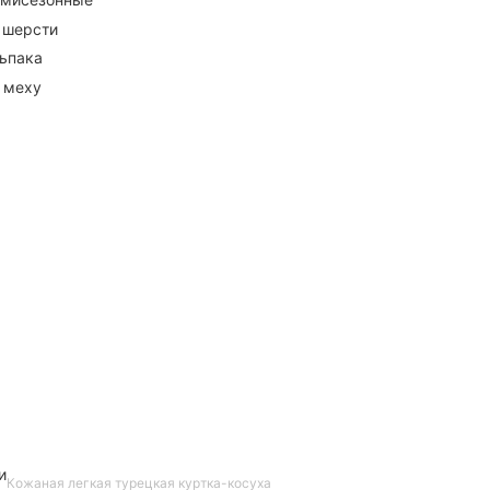
 шерсти
ьпака
 меху
и
Кожаная легкая турецкая куртка-косуха