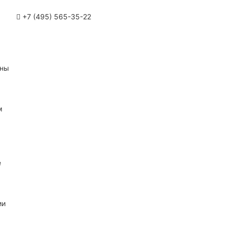
+7 (495) 565-35-22
ины
м
е
ии