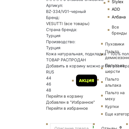
Stylex
Артикул:
ADD
BZ-334/V01-черный
Албана
Бренд:
VESUTTI
(все товары)
Все
Страна бренда:
бренды
Турция
Производство:
Пуховики
Турция
Пальто
Кожа натуральная, подкладка - 100% по
демисезон
ТОВАР РАСПРОДАН
Пальто из
Добавить в корзину можно и без размер
шерсти
RUS
44
Пальто
АКЦИЯ
46
альпака
48
Пальто на
Перейти в корзину
меху
Добавлен в "Избранное"
Куртки
Перейти в избранное
Еще катего
Новинки
0
Описание товара
Отзывы