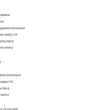
ховики
ки
 демисезонные
 из шерсти
 альпака
 на меху
о
емисезонные
 шерсти
ьпака
 меху
се большие