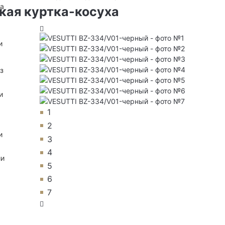
на
кая куртка-косуха
и
з
и
1
2
и
3
4
ии
5
6
7