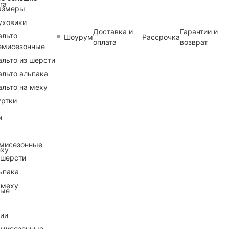
ra
азмеры
уховики
Доставка и
Гарантии и
альто
Шоурум
Рассрочка
оплата
возврат
емисезонные
альто из шерсти
альто альпака
альто на меху
уртки
и
емисезонные
еху
 шерсти
ьпака
 меху
ные
рии
емисезонные