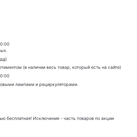
20:00
ных.
зда
)
иментом (в наличии весь товар, который есть на сайте)
20:00
товыми лампами и рециркуляторами.
ю бесплатная! Исключение - часть товаров по акции