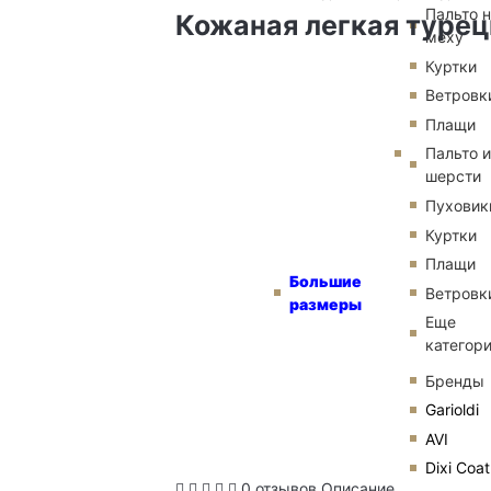
Пальто 
Кожаная легкая турец
меху
Куртки
Ветровк
Плащи
Пальто и
шерсти
Пуховик
Куртки
Плащи
Большие
Ветровк
размеры
Еще
категор
Бренды
Garioldi
AVI
Dixi Coat
0 отзывов
Описание