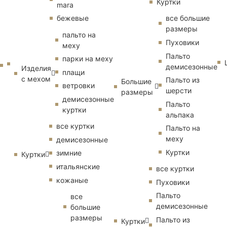
Куртки
mara
бежевые
все большие
размеры
пальто на
Пуховики
меху
Пальто
парки на меху
демисезонные
Изделия
плащи
с мехом
Пальто из
Большие
ветровки
шерсти
размеры
демисезонные
Пальто
куртки
альпака
все куртки
Пальто на
меху
демисезонные
Куртки
зимние
Куртки
итальянские
все куртки
кожаные
Пуховики
Пальто
все
демисезонные
большие
размеры
Пальто из
Куртки