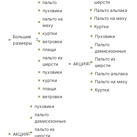
шерсти
пальто
Пальто альпака
пуховики
Пальто на меху
пальто на
меху
Куртки
куртки
Пуховики
Большие
ветровки
размеры
Пальто
плащи
демисезонные
пальто из
Пальто из
АКЦИЯ
шерсти
шерсти
пуховики
Пальто альпака
куртки
Пальто на меху
плащи
Куртки
ветровки
пуховики
пальто
демисезонные
пальто из
АКЦИЯ
шерсти