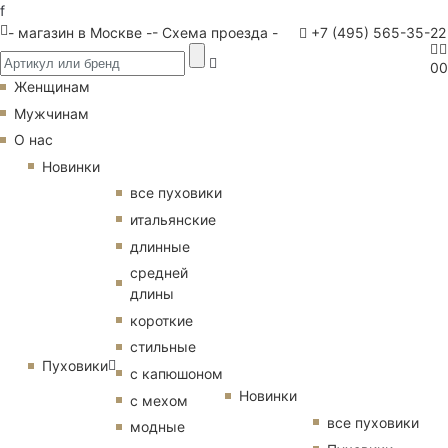
f
- магазин в Москве -
- Схема проезда -
+7 (495) 565-35-22
0
0
Женщинам
Мужчинам
О нас
Новинки
все пуховики
итальянские
длинные
средней
длины
короткие
стильные
Пуховики
с капюшоном
Новинки
с мехом
все пуховики
модные