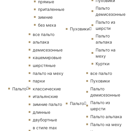
Пуховики
прямые
Пальто
приталенные
демисезонные
зимние
Пальто из
без меха
шерсти
Пуховики
все пальто
Пальто
альпака
альпака
демисезонные
Пальто на
меху
кашемировые
Куртки
шерстяные
пальто на меху
все пальто
парки
Пуховики
Пальто
классические
Пальто
демисезонные
итальянские
Пальто из
Пальто
зимние пальто
шерсти
длинные
Пальто альпака
двубортные
Пальто на меху
в стиле max