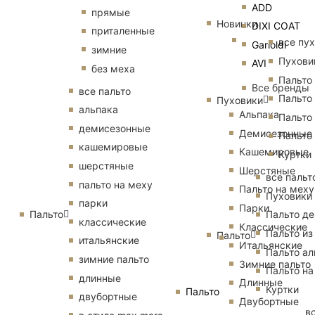
ADD
прямые
Новинки
DIXI COAT
приталенные
все пу
Garioldi
зимние
Пухови
AVI
без меха
Пальто
Все бренды
все пальто
Пальто
Пуховики
альпака
Альпака
Пальто
демисезонные
Демисезонные
Пальто
кашемировые
Кашемировые
Куртки
шерстяные
Шерстяные
все пальт
пальто на меху
Пальто на меху
Пуховики
парки
Парки
Пальто
Пальто д
классические
Классические
Пальто из
Пальто
итальянские
Итальянские
Пальто ал
зимние пальто
Зимние пальто
Пальто на
длинные
Длинные
Куртки
Пальто
двубортные
Двубортные
в