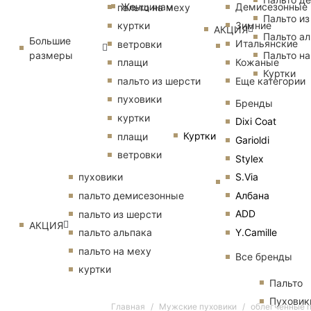
Женщинам
Демисезонные
пальто на меху
Пальто из
Зимние
куртки
АКЦИЯ
Пальто ал
Большие
Итальянские
ветровки
размеры
Пальто на
Кожаные
плащи
Куртки
Еще категории
пальто из шерсти
пуховики
Бренды
куртки
Dixi Coat
Куртки
плащи
Garioldi
ветровки
Stylex
S.Via
пуховики
Албана
пальто демисезонные
ADD
пальто из шерсти
АКЦИЯ
Y.Camille
пальто альпака
пальто на меху
Все бренды
куртки
Пальто
Пуховик
Главная
Мужские пуховики
облегченные 