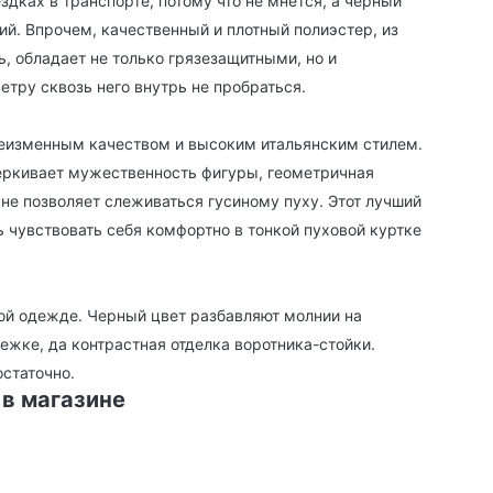
здках в транспорте, потому что не мнется, а черный
ний. Впрочем, качественный и плотный полиэстер, из
ь, обладает не только грязезащитными, но и
тру сквозь него внутрь не пробраться.
 неизменным качеством и высоким итальянским стилем.
еркивает мужественность фигуры, геометричная
 не позволяет слеживаться гусиному пуху. Этот лучший
 чувствовать себя комфортно в тонкой пуховой куртке
й одежде. Черный цвет разбавляют молнии на
ежке, да контрастная отделка воротника-стойки.
статочно.
 в магазине