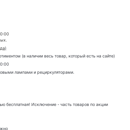
20:00
ных.
зда
)
иментом (в наличии весь товар, который есть на сайте)
20:00
товыми лампами и рециркуляторами.
ю бесплатная! Исключение - часть товаров по акции
ужно