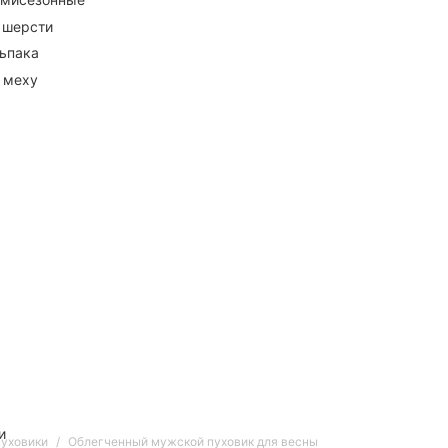
 шерсти
ьпака
 меху
и
пуховики
Облегченный мужской пуховик для весны