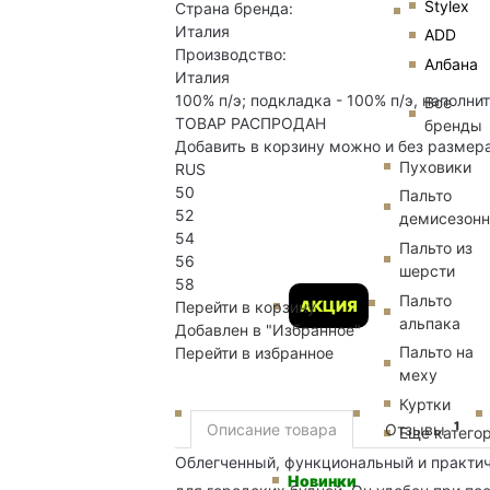
Stylex
Страна бренда:
Италия
ADD
Производство:
Албана
Италия
100% п/э; подкладка - 100% п/э, наполни
Все
ТОВАР РАСПРОДАН
бренды
Добавить в корзину можно и без размер
Пуховики
RUS
50
Пальто
52
демисезон
54
Пальто из
56
шерсти
58
Пальто
АКЦИЯ
Перейти в корзину
альпака
Добавлен в "Избранное"
Пальто на
Перейти в избранное
меху
Куртки
1
Описание товара
Отзывы
Еще катего
Облегченный, функциональный и практи
Новинки