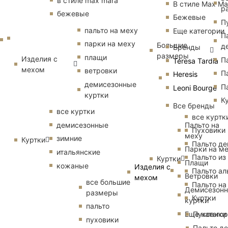
в стиле max mara
В стиле Max Ma
р
бежевые
Бежевые
П
пальто на меху
Еще категории
П
парки на меху
Большие
д
Бренды
размеры
плащи
Изделия с
П
Teresa Tardia
мехом
ветровки
П
Heresis
демисезонные
П
Leoni Bourge
куртки
К
Все бренды
все куртки
все куртк
Пальто на
демисезонные
Пуховики
меху
зимние
Куртки
Пальто д
Парки на м
итальянские
Пальто из
Куртки
Плащи
кожаные
Изделия с
Пальто ал
Ветровки
мехом
все большие
Пальто на
Демисезон
размеры
Куртки
куртки
пальто
Еще катего
Пуховики
пуховики
Пальто д