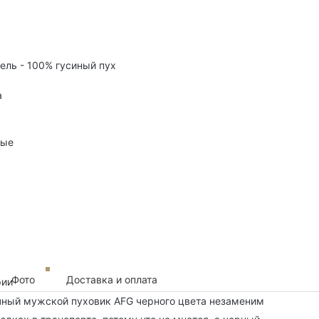
тель - 100% гусиный пух
а
ные
Фото
Доставка и оплата
рии
чный мужской пуховик AFG черного цвета незаменим