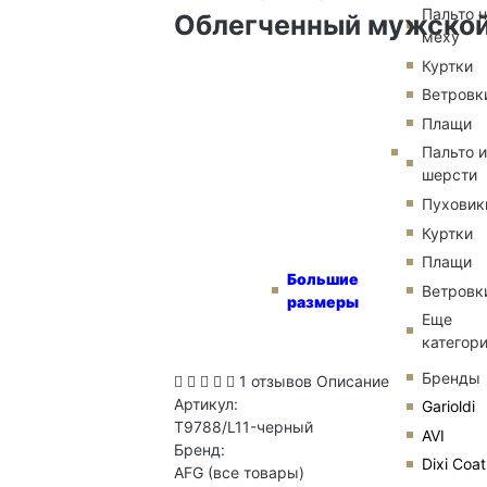
Пальто 
Облегченный мужской
меху
Куртки
Ветровк
Плащи
Пальто и
шерсти
Пуховик
Куртки
Плащи
Большие
Ветровк
размеры
Еще
категор
Бренды
1 отзывов
Описание
Артикул:
Garioldi
T9788/L11-черный
AVI
Бренд:
Dixi Coat
AFG
(все товары)