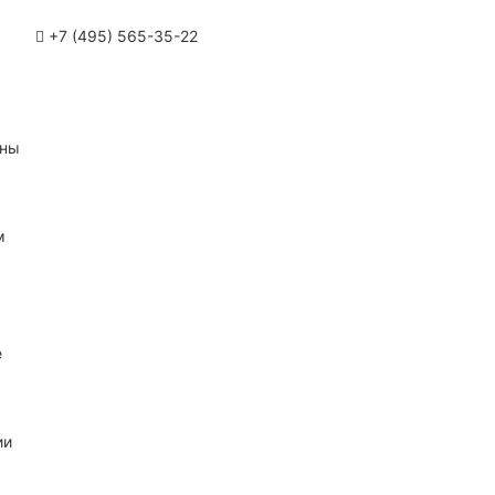
+7 (495) 565-35-22
ины
м
е
ии