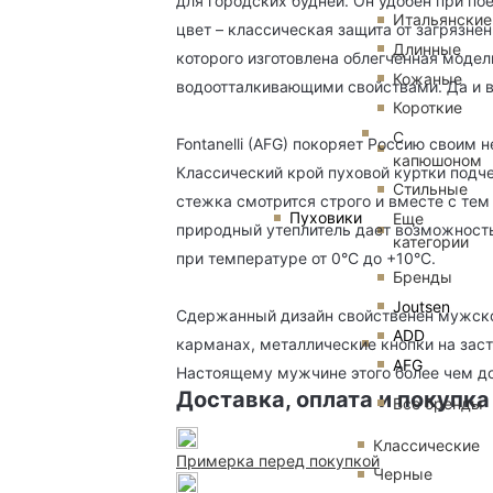
для городских будней. Он удобен при пое
Итальянские
цвет – классическая защита от загрязне
Длинные
которого изготовлена облегченная модел
Кожаные
водоотталкивающими свойствами. Да и ве
Короткие
С
Fontanelli (AFG) покоряет Россию своим
капюшоном
Классический крой пуховой куртки подч
Стильные
стежка смотрится строго и вместе с тем
Пуховики
Еще
природный утеплитель дает возможность
категории
при температуре от 0°C до +10°C.
Бренды
Joutsen
Сдержанный дизайн свойственен мужско
ADD
карманах, металлические кнопки на заст
AFG
Настоящему мужчине этого более чем до
Доставка, оплата и покупка
Все бренды
Классические
Примерка перед покупкой
Черные