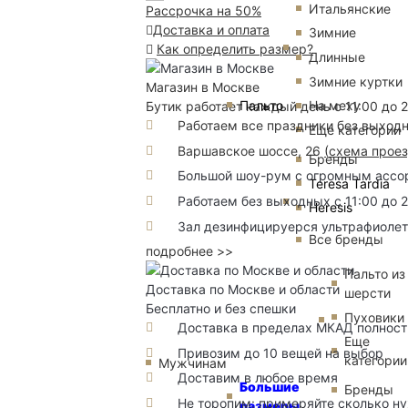
Итальянские
Рассрочка на 50%
Доставка и оплата
Зимние
Как определить размер?
Длинные
Зимние куртки
Магазин в Москве
Пальто
На меху
Бутик работает каждый день с 11:00 до 
Работаем все праздники без выход
Еще категории
Варшавское шоссе, 26
(
схема прое
Бренды
Большой шоу-рум с огромным ассорт
Teresa Tardia
Работаем без выходных с 11:00 до 
Heresis
Зал дезинфицируерся ультрафиоле
Все бренды
подробнее >>
Пальто из
Доставка по Москве и области
шерсти
Бесплатно и без спешки
Пуховики
Доставка в пределах МКАД полность
Еще
Привозим до 10 вещей на выбор
категории
Мужчинам
Доставим в любое время
Большие
Бренды
Не торопим: примеряйте сколько н
размеры