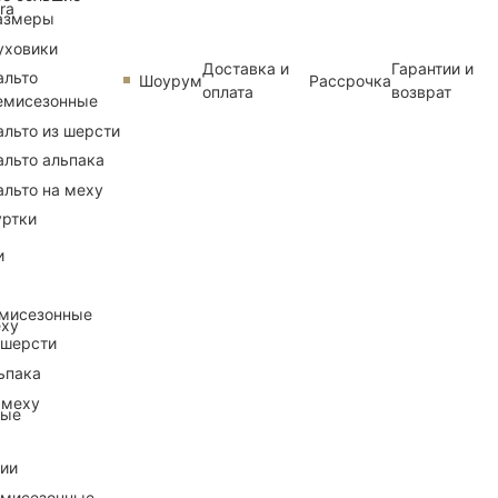
ra
азмеры
уховики
Доставка и
Гарантии и
альто
Шоурум
Рассрочка
оплата
возврат
емисезонные
альто из шерсти
альто альпака
альто на меху
уртки
и
емисезонные
еху
 шерсти
ьпака
 меху
ные
рии
емисезонные