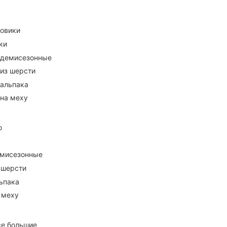
ховики
ки
 демисезонные
 из шерсти
 альпака
 на меху
о
емисезонные
 шерсти
ьпака
 меху
се большие