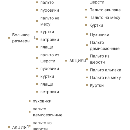
шерсти
пальто
Пальто альпака
пуховики
Пальто на меху
пальто на
меху
Куртки
куртки
Пуховики
Большие
ветровки
размеры
Пальто
плащи
демисезонные
пальто из
Пальто из
АКЦИЯ
шерсти
шерсти
пуховики
Пальто альпака
куртки
Пальто на меху
плащи
Куртки
ветровки
пуховики
пальто
демисезонные
пальто из
АКЦИЯ
шерсти