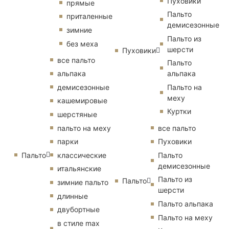
Пуховики
прямые
Пальто
приталенные
демисезонные
зимние
Пальто из
без меха
шерсти
Пуховики
все пальто
Пальто
альпака
альпака
демисезонные
Пальто на
меху
кашемировые
Куртки
шерстяные
пальто на меху
все пальто
парки
Пуховики
Пальто
классические
Пальто
демисезонные
итальянские
Пальто из
Пальто
зимние пальто
шерсти
длинные
Пальто альпака
двубортные
Пальто на меху
в стиле max