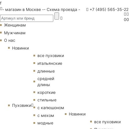
f
- магазин в Москве -
- Схема проезда -
+7 (495) 565-35-22
0
0
Женщинам
Мужчинам
О нас
Новинки
все пуховики
итальянские
длинные
средней
длины
короткие
стильные
Пуховики
с капюшоном
Новинки
с мехом
все пуховики
модные