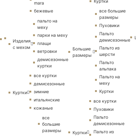
Куртки
mara
бежевые
все большие
размеры
пальто на
Пуховики
меху
Пальто
парки на меху
демисезонные
Изделия
плащи
с мехом
Пальто из
Большие
ветровки
шерсти
размеры
демисезонные
Пальто
куртки
альпака
все куртки
Пальто на
меху
демисезонные
Куртки
зимние
Куртки
итальянские
все куртки
кожаные
Пуховики
Пальто
все
демисезонные
большие
размеры
Пальто из
Куртки