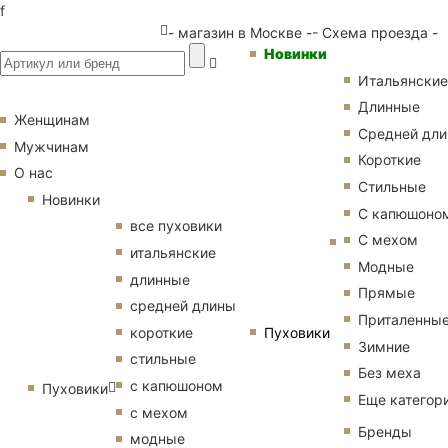
f
- магазин в Москве -
- Схема проезда -
Новинки
Итальянские
Длинные
Женщинам
Средней дл
Мужчинам
Короткие
О нас
Стильные
Новинки
С капюшоно
все пуховики
С мехом
итальянские
Модные
длинные
Прямые
средней длины
Приталенны
Пуховики
короткие
Зимние
стильные
Без меха
с капюшоном
Пуховики
Еще категор
с мехом
Бренды
модные