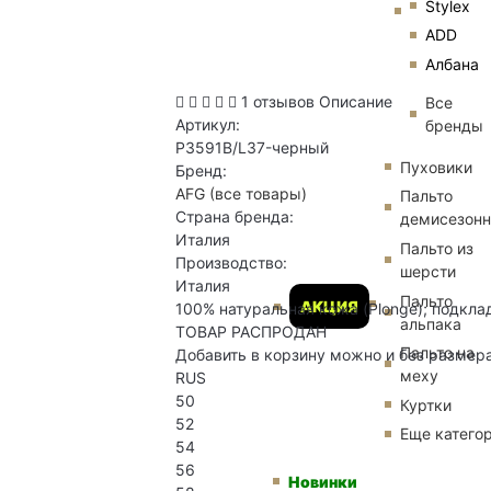
Stylex
ADD
Албана
1 отзывов
Описание
Все
Артикул:
бренды
P3591B/L37-черный
Пуховики
Бренд:
AFG
(все товары)
Пальто
Страна бренда:
демисезон
Италия
Пальто из
Производство:
шерсти
Италия
Пальто
АКЦИЯ
100% натуральная кожа (Plonge); подкла
альпака
ТОВАР РАСПРОДАН
Пальто на
Добавить в корзину можно и без размер
меху
RUS
50
Куртки
52
Еще катего
54
56
Новинки