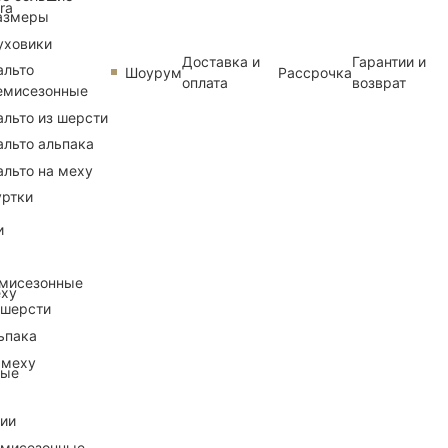
ra
азмеры
уховики
Доставка и
Гарантии и
альто
Шоурум
Рассрочка
оплата
возврат
емисезонные
альто из шерсти
альто альпака
альто на меху
уртки
и
емисезонные
еху
 шерсти
ьпака
 меху
ные
рии
емисезонные