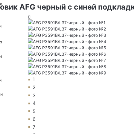
на
овик AFG черный с синей подклад
и
з
и
1
и
2
ии
3
4
5
6
7