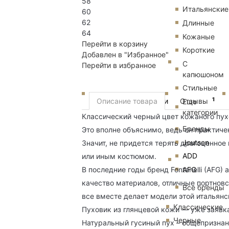
58
Итальянские
60
62
Длинные
64
Кожаные
Перейти в корзину
Короткие
Добавлен в "Избранное"
С
Перейти в избранное
капюшоном
Стильные
1
Пуховики
Описание товара
Отзывы
Еще
категории
Классический черный цвет кожаного пух
Бренды
Это вполне объяснимо, ведь он практич
Joutsen
Значит, не придется терять драгоценное
ADD
или иным костюмом.
AFG
В последние годы бренд Fontanelli (AFG)
качество материалов, отличные портнов
Все бренды
все вместе делает модели этой италья
Классические
Пуховик из глянцевой кожи — уже заявка
Черные
Натуральный гусиный пух – общепризнан