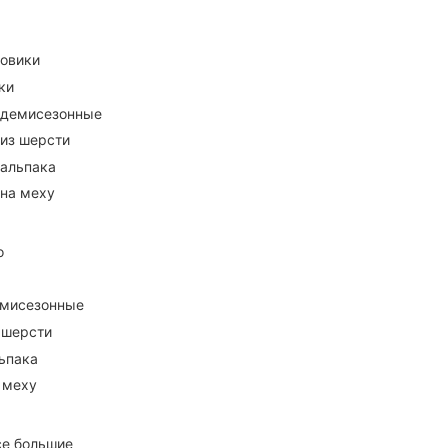
ховики
ки
 демисезонные
 из шерсти
 альпака
 на меху
о
емисезонные
 шерсти
ьпака
 меху
се большие