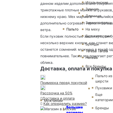
Итальянские
данном изделии дополнительно сохранят
Зимние
трикотажные плотные манжеты рукавов, 
Длинные
нижнему краю. Мех мармота — альпийског
Зимние куртки
дополнительно согревает горло. А боль
Пальто
На меху
ветра.
Еще категории
Если пуховик полностью застегнуть, он 
несколько верхних кнопок, как станет в
Бренды
останется сомнений: мужчина в такой од
Teresa Tardia
повнимательнее. Также это помогает рег
Heresis
облика.
Все бренды
Доставка, оплата и покупка
Пальто из
шерсти
Примерка перед покупкой
Пуховики
Рассрочка на 50%
Еще
Доставка и оплата
категории
Мужчинам
Как определить размер?
Большие
Бренды
размеры