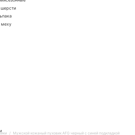
 шерсти
ьпака
 меху
и
вики
Мужской кожаный пуховик AFG черный с синей подкладкой