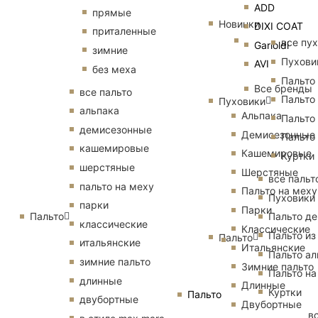
ADD
прямые
Новинки
DIXI COAT
приталенные
все пу
Garioldi
зимние
Пухови
AVI
без меха
Пальто
Все бренды
все пальто
Пальто
Пуховики
альпака
Альпака
Пальто
демисезонные
Демисезонные
Пальто
кашемировые
Кашемировые
Куртки
шерстяные
Шерстяные
все пальт
пальто на меху
Пальто на меху
Пуховики
парки
Парки
Пальто
Пальто д
классические
Классические
Пальто из
Пальто
итальянские
Итальянские
Пальто ал
зимние пальто
Зимние пальто
Пальто на
длинные
Длинные
Куртки
Пальто
двубортные
Двубортные
в