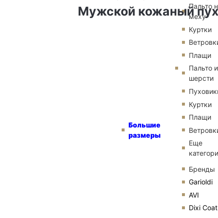
Пальто 
Мужской кожаный пух
меху
Куртки
Ветровк
Плащи
Пальто и
шерсти
Пуховик
Куртки
Плащи
Большие
Ветровк
размеры
Еще
категор
Бренды
Garioldi
AVI
Dixi Coat