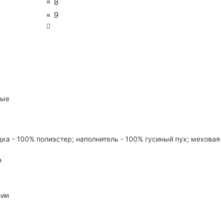
8
9
ные
дка - 100% полиэстер; наполнитель - 100% гусиный пух; меховая
а
рии