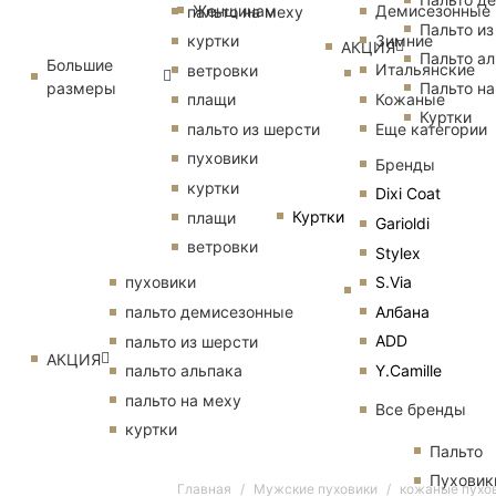
Женщинам
Демисезонные
пальто на меху
Пальто из
Зимние
куртки
АКЦИЯ
Пальто ал
Большие
Итальянские
ветровки
размеры
Пальто на
Кожаные
плащи
Куртки
Еще категории
пальто из шерсти
пуховики
Бренды
куртки
Dixi Coat
Куртки
плащи
Garioldi
ветровки
Stylex
S.Via
пуховики
Албана
пальто демисезонные
ADD
пальто из шерсти
АКЦИЯ
Y.Camille
пальто альпака
пальто на меху
Все бренды
куртки
Пальто
Пуховик
Главная
Мужские пуховики
кожаные пухо