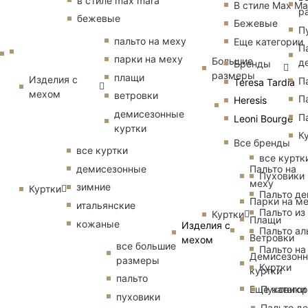
в стиле max mara
В стиле Max Ma
р
бежевые
Бежевые
П
пальто на меху
Еще категории
П
парки на меху
Большие
д
Бренды
размеры
плащи
Изделия с
П
Teresa Tardia
мехом
ветровки
П
Heresis
демисезонные
П
Leoni Bourge
куртки
К
Все бренды
все куртки
все куртк
Пальто на
демисезонные
Пуховики
меху
зимние
Куртки
Пальто д
Парки на м
итальянские
Пальто из
Куртки
Плащи
кожаные
Изделия с
Пальто ал
Ветровки
мехом
все большие
Пальто на
Демисезон
размеры
Куртки
куртки
пальто
Еще катего
Пуховики
пуховики
Пальто д