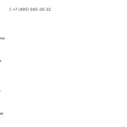
+7 (495) 565-35-22
ины
м
е
ии