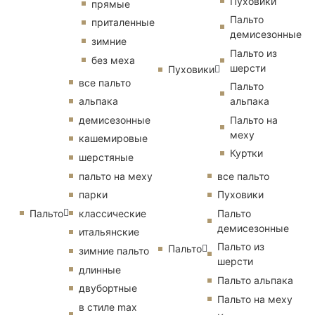
Пуховики
прямые
Пальто
приталенные
демисезонные
зимние
Пальто из
без меха
шерсти
Пуховики
все пальто
Пальто
альпака
альпака
демисезонные
Пальто на
меху
кашемировые
Куртки
шерстяные
пальто на меху
все пальто
парки
Пуховики
Пальто
классические
Пальто
демисезонные
итальянские
Пальто из
Пальто
зимние пальто
шерсти
длинные
Пальто альпака
двубортные
Пальто на меху
в стиле max