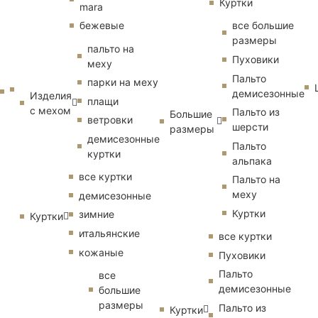
Куртки
mara
бежевые
все большие
размеры
пальто на
Пуховики
меху
Пальто
парки на меху
демисезонные
Изделия
плащи
с мехом
Пальто из
Большие
ветровки
шерсти
размеры
демисезонные
Пальто
куртки
альпака
все куртки
Пальто на
меху
демисезонные
Куртки
зимние
Куртки
итальянские
все куртки
кожаные
Пуховики
Пальто
все
демисезонные
большие
размеры
Пальто из
Куртки