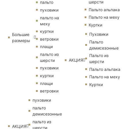
шерсти
пальто
Пальто альпака
пуховики
Пальто на меху
пальто на
меху
Куртки
куртки
Пуховики
Большие
ветровки
размеры
Пальто
плащи
демисезонные
пальто из
Пальто из
АКЦИЯ
шерсти
шерсти
пуховики
Пальто альпака
куртки
Пальто на меху
плащи
Куртки
ветровки
пуховики
пальто
демисезонные
пальто из
АКЦИЯ
шерсти