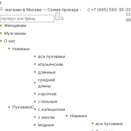
f
- магазин в Москве -
- Схема проезда -
+7 (495) 565-35-22
0
0
Женщинам
Мужчинам
О нас
Новинки
все пуховики
итальянские
длинные
средней
длины
короткие
стильные
Пуховики
с капюшоном
Новинки
с мехом
все пуховики
модные