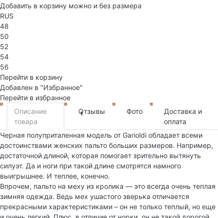
Добавить в корзину можно и без размера
RUS
48
50
52
54
56
Перейти в корзину
Добавлен в "Избранное"
Перейти в избранное
Описание
Отзывы
Фото
Доставка и
1
товара
оплата
Черная полуприталенная модель от Garioldi обладает всеми
достоинствами женских пальто больших размеров. Например,
достаточной длиной, которая помогает зрительно вытянуть
силуэт. Да и ноги при такой длине смотрятся намного
выигрышнее. И теплее, конечно.
Впрочем, пальто на меху из кролика — это всегда очень теплая
зимняя одежда. Ведь мех ушастого зверька отличается
прекрасными характеристиками – он не только теплый, но еще
и очень легкий. Плюс, в отличие от норки, он не такой дорогой.