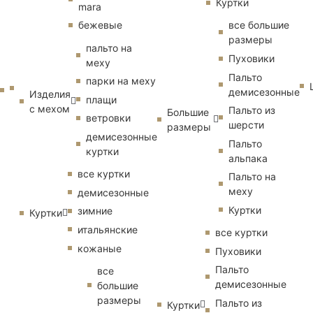
Куртки
mara
бежевые
все большие
размеры
пальто на
Пуховики
меху
Пальто
парки на меху
демисезонные
Изделия
плащи
с мехом
Пальто из
Большие
ветровки
шерсти
размеры
демисезонные
Пальто
куртки
альпака
все куртки
Пальто на
меху
демисезонные
Куртки
зимние
Куртки
итальянские
все куртки
кожаные
Пуховики
Пальто
все
демисезонные
большие
размеры
Пальто из
Куртки