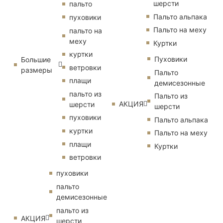
шерсти
пальто
Пальто альпака
пуховики
Пальто на меху
пальто на
меху
Куртки
куртки
Пуховики
Большие
ветровки
размеры
Пальто
плащи
демисезонные
пальто из
Пальто из
АКЦИЯ
шерсти
шерсти
пуховики
Пальто альпака
куртки
Пальто на меху
плащи
Куртки
ветровки
пуховики
пальто
демисезонные
пальто из
АКЦИЯ
шерсти