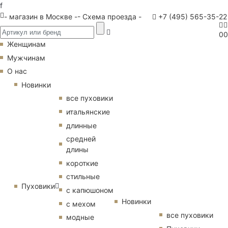
f
- магазин в Москве -
- Схема проезда -
+7 (495) 565-35-22
0
0
Женщинам
Мужчинам
О нас
Новинки
все пуховики
итальянские
длинные
средней
длины
короткие
стильные
Пуховики
с капюшоном
Новинки
с мехом
все пуховики
модные