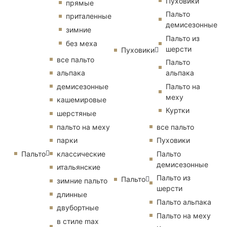
Пуховики
прямые
Пальто
приталенные
демисезонные
зимние
Пальто из
без меха
шерсти
Пуховики
все пальто
Пальто
альпака
альпака
демисезонные
Пальто на
меху
кашемировые
Куртки
шерстяные
пальто на меху
все пальто
парки
Пуховики
Пальто
классические
Пальто
демисезонные
итальянские
Пальто из
Пальто
зимние пальто
шерсти
длинные
Пальто альпака
двубортные
Пальто на меху
в стиле max