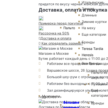
Итальянские
придется по вкусу черная женская дубл
Зимние
Доставка, оплата и покупка
Длинные
Зимние куртки
Примерка перед покупкой
Пальто
На меху
Рассрочка на 50%
Еще категории
Доставка и оплата
Бренды
Как определить размер?
Teresa Tardia
Магазин в Москве
Heresis
Бутик работает каждый день с 11:00 до 
Все бренды
Работаем все праздники без выход
Варшавское шоссе, 26
(
схема прое
Пальто из
Большой шоу-рум с огромным ассорт
шерсти
Работаем без выходных с 11:00 до 
Пуховики
Зал дезинфицируерся ультрафиоле
Еще
категории
Мужчинам
подробнее >>
Большие
Бренды
Доставка по Москве и области
размеры