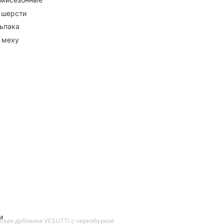
 шерсти
ьпака
 меху
и
ская дубленка VESUTTI с чернобуркой