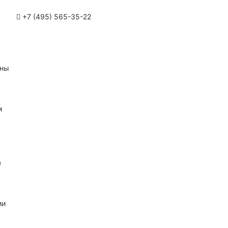
+7 (495) 565-35-22
ины
м
е
ии