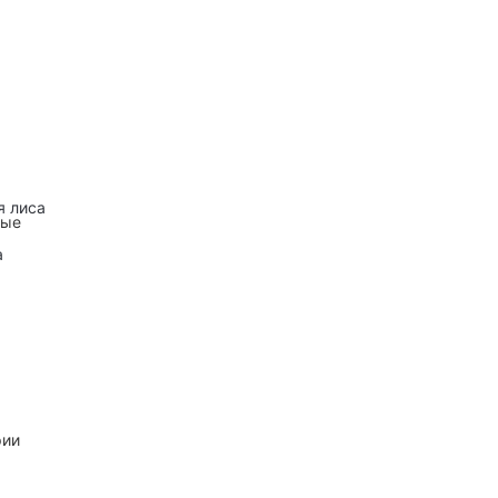
я лиса
ные
а
рии