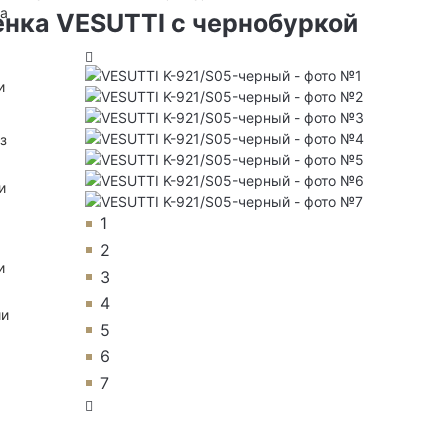
на
нка VESUTTI с чернобуркой
и
з
и
1
2
и
3
4
ии
5
6
7