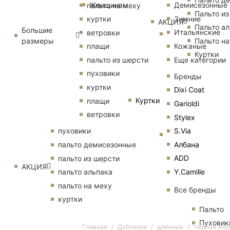
Женщинам
Демисезонные
пальто на меху
Пальто из
Зимние
куртки
АКЦИЯ
Пальто ал
Большие
Итальянские
ветровки
размеры
Пальто на
Кожаные
плащи
Куртки
Еще категории
пальто из шерсти
пуховики
Бренды
куртки
Dixi Coat
Куртки
плащи
Garioldi
ветровки
Stylex
S.Via
пуховики
Албана
пальто демисезонные
ADD
пальто из шерсти
АКЦИЯ
Y.Camille
пальто альпака
пальто на меху
Все бренды
куртки
Пальто
Пуховик
Главная
Дубленки
длинные
Черная жен