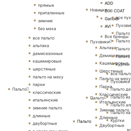
ADD
прямые
Новинки
DIXI COAT
приталенные
все пу
Garioldi
зимние
Пухови
AVI
без меха
Пальто
Все бренды
все пальто
Пальто
Пуховики
альпака
Альпака
Пальто
демисезонные
Демисезонные
Пальто
кашемировые
Кашемировые
Куртки
шерстяные
Шерстяные
все пальт
пальто на меху
Пальто на меху
Пуховики
парки
Парки
Пальто
Пальто д
классические
Классические
Пальто из
Пальто
итальянские
Итальянские
Пальто ал
зимние пальто
Зимние пальто
Пальто на
длинные
Длинные
Куртки
Пальто
двубортные
Двубортные
в