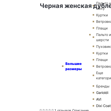
Пальто 
Черная женская дубле
меху
Куртки
Ветровк
Плащи
Пальто и
шерсти
Пуховик
Куртки
Плащи
Большие
Ветровк
размеры
Еще
категор
Бренды
Garioldi
AVI
Dixi Coat
1 отзывов
Описание