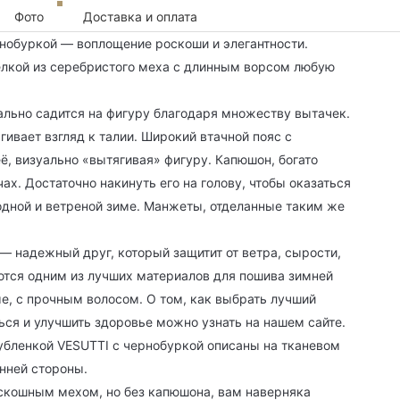
Фото
Доставка и оплата
нобуркой — воплощение роскоши и элегантности.
елкой из серебристого меха с длинным ворсом любую
ально садится на фигуру благодаря множеству вытачек.
ивает взгляд к талии. Широкий втачной пояс с
ё, визуально «вытягивая» фигуру. Капюшон, богато
ах. Достаточно накинуть его на голову, чтобы оказаться
лодной и ветреной зиме. Манжеты, отделанные таким же
— надежный друг, который защитит от ветра, сырости,
тся одним из лучших материалов для пошива зимней
е, с прочным волосом. О том, как выбрать лучший
ться и улучшить здоровье можно узнать на нашем сайте.
убленкой VESUTTI с чернобуркой описаны на тканевом
нней стороны.
скошным мехом, но без капюшона, вам наверняка