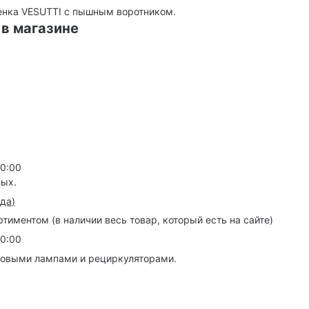
енка VESUTTI с пышным воротником.
 в магазине
20:00
ных.
зда
)
иментом (в наличии весь товар, который есть на сайте)
20:00
товыми лампами и рециркуляторами.