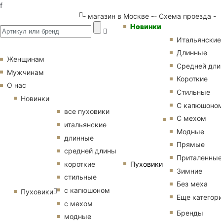
f
- магазин в Москве -
- Схема проезда -
Новинки
Итальянские
Длинные
Женщинам
Средней дл
Мужчинам
Короткие
О нас
Стильные
Новинки
С капюшоно
все пуховики
С мехом
итальянские
Модные
длинные
Прямые
средней длины
Приталенны
Пуховики
короткие
Зимние
стильные
Без меха
с капюшоном
Пуховики
Еще категор
с мехом
Бренды
модные