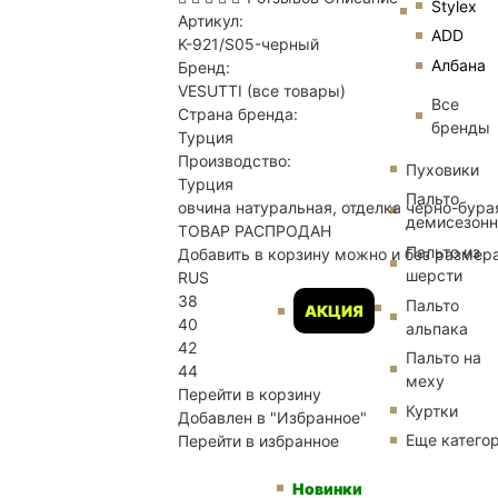
Stylex
Артикул:
ADD
K-921/S05-черный
Албана
Бренд:
VESUTTI
(все товары)
Все
Страна бренда:
бренды
Турция
Производство:
Пуховики
Турция
Пальто
овчина натуральная, отделка черно-бура
демисезон
ТОВАР РАСПРОДАН
Пальто из
Добавить в корзину можно и без размер
шерсти
RUS
38
Пальто
АКЦИЯ
40
альпака
42
Пальто на
44
меху
Перейти в корзину
Куртки
Добавлен в "Избранное"
Еще катего
Перейти в избранное
Новинки