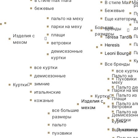
в стиле max mara
В стиле Max Ma
р
бежевые
Бежевые
П
пальто на меху
Еще категории
П
парки на меху
Большие
д
Бренды
размеры
плащи
Изделия с
П
Teresa Tardia
мехом
ветровки
П
Heresis
демисезонные
П
Leoni Bourge
куртки
К
Все бренды
все куртки
все куртк
Пальто на
демисезонные
Пуховики
меху
зимние
Куртки
Пальто д
Парки на м
итальянские
Пальто из
Куртки
Плащи
кожаные
Изделия с
Пальто ал
Ветровки
мехом
все большие
Пальто на
Демисезон
размеры
Куртки
куртки
пальто
Еще катего
Пуховики
пуховики
Пальто д