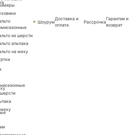
ra
азмеры
уховики
Доставка и
Гарантии и
альто
Шоурум
Рассрочка
оплата
возврат
емисезонные
альто из шерсти
альто альпака
альто на меху
уртки
и
емисезонные
еху
 шерсти
ьпака
 меху
ные
рии
емисезонные