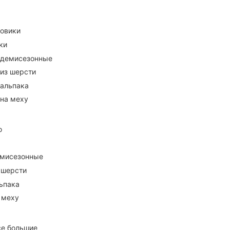
ховики
ки
 демисезонные
 из шерсти
 альпака
 на меху
о
емисезонные
 шерсти
ьпака
 меху
се большие