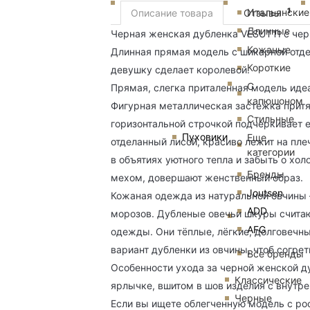
1
Итальянские
Описание товара
Отзывы
Длинные
Черная женская дубленка VESUTTI с чер
Кожаные
Длинная прямая модель с шикарной отд
Короткие
девушку сделает королевой.
С
Прямая, слегка приталенная модель иде
капюшоном
Фигурная металлическая застежка притяг
Стильные
горизонтальной строчкой подчеркивает е
Пуховики
Еще
отделанный лисой, красиво лежит на плеч
категории
в объятиях уютного тепла и забыть о хо
Бренды
мехом, довершают женственный образ.
Joutsen
Кожаная одежда из натуральной овчины 
ADD
морозов. Дубленые овечьи шкуры считаю
AFG
одежды. Они тёплые, лёгкие, долговечны
вариант дубленки из овчины, чтоб согре
Все бренды
Особенности ухода за черной женской д
Классические
ярлычке, вшитом в шов изделия с внутре
Черные
Если вы ищете облегченную модель с ро