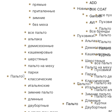
ADD
прямые
Новинки
DIXI COAT
приталенные
все пу
Garioldi
зимние
Пухови
AVI
без меха
Пальто
Все бренды
все пальто
Пальто
Пуховики
альпака
Альпака
Пальто
демисезонные
Демисезонные
Пальто
кашемировые
Кашемировые
Куртки
шерстяные
Шерстяные
все пальт
пальто на меху
Пальто на меху
Пуховики
парки
Парки
Пальто
Пальто д
классические
Классические
Пальто из
Пальто
итальянские
Итальянские
Пальто ал
зимние пальто
Зимние пальто
Пальто на
длинные
Длинные
Куртки
Пальто
двубортные
Двубортные
в