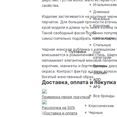
Итальянские
свойства.
Длинные
Изделие застегивается на крупные черн
Кожаные
перчаток. Для большей прочности втачн
Короткие
крой модели и длина чуть ниже колена 
С
Такой свободный фасон особенно популя
капюшоном
самостоятельно подобрать пояс и подче
Стильные
Черная женская дубленка с капюшоном 
Пуховики
Еще
вписывается в романтичный стиль. Широ
категории
напоминает элегантный меховой паланти
Бренды
воротник, манжеты и борт отделаны дек
окраса. Контраст фактур и длины волоск
Joutsen
богатый женственный образ.
ADD
Доставка, оплата и покупка
AFG
Все бренды
Примерка перед покупкой
Классические
Рассрочка на 50%
Черные
Доставка и оплата