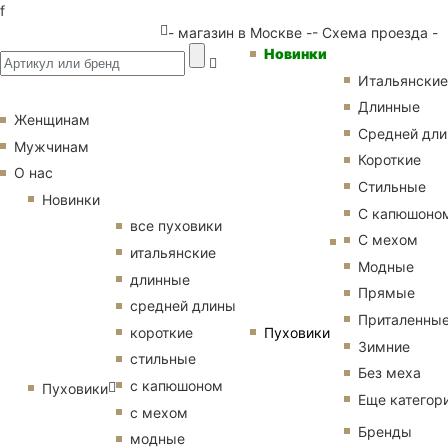
f
- магазин в Москве -
- Схема проезда -
Новинки
Итальянские
Длинные
Женщинам
Средней дл
Мужчинам
Короткие
О нас
Стильные
Новинки
С капюшоно
все пуховики
С мехом
итальянские
Модные
длинные
Прямые
средней длины
Приталенны
Пуховики
короткие
Зимние
стильные
Без меха
с капюшоном
Пуховики
Еще категор
с мехом
Бренды
модные