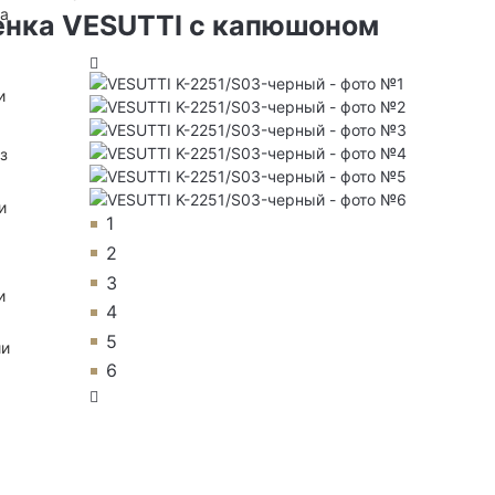
на
енка VESUTTI с капюшоном
и
з
и
1
2
3
и
4
5
ии
6