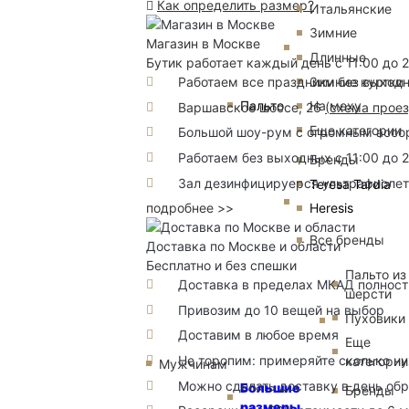
Как определить размер?
Итальянские
Зимние
Магазин в Москве
Длинные
Бутик работает каждый день с 11:00 до 
Зимние куртки
Работаем все праздники без выход
Пальто
На меху
Варшавское шоссе, 26
(
схема прое
Еще категории
Большой шоу-рум с огромным ассорт
Работаем без выходных с 11:00 до 
Бренды
Зал дезинфицируерся ультрафиоле
Teresa Tardia
подробнее >>
Heresis
Все бренды
Доставка по Москве и области
Бесплатно и без спешки
Пальто из
Доставка в пределах МКАД полность
шерсти
Привозим до 10 вещей на выбор
Пуховики
Доставим в любое время
Еще
Не торопим: примеряйте сколько н
категории
Мужчинам
Можно сделать доставку в день об
Большие
Бренды
размеры