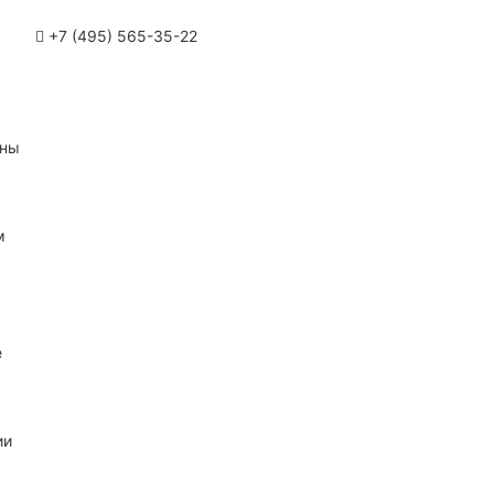
+7 (495) 565-35-22
ины
м
е
ии