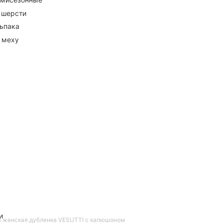
 шерсти
ьпака
 меху
и
 женская дубленка VESUTTI с капюшоном