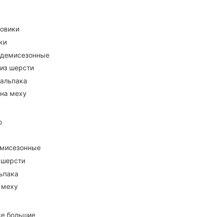
ховики
ки
 демисезонные
 из шерсти
 альпака
 на меху
о
емисезонные
 шерсти
ьпака
 меху
се большие