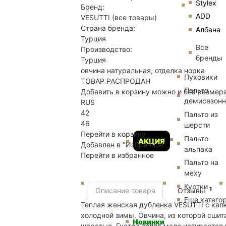
Stylex
Бренд:
ADD
VESUTTI
(все товары)
Страна бренда:
Албана
Турция
Все
Производство:
бренды
Турция
овчина натуральная, отделка норка
Пуховики
ТОВАР РАСПРОДАН
Пальто
Добавить в корзину можно и без размер
демисезон
RUS
42
Пальто из
46
шерсти
Перейти в корзину
Пальто
АКЦИЯ
Добавлен в "Избранное"
альпака
Перейти в избранное
Пальто на
меху
Куртки
1
Описание товара
Отзывы
Еще катего
Теплая женская дубленка VESUTTI с ка
холодной зимы. Овчина, из которой сшита
Новинки
шерстью. Густой волос мало истирается и