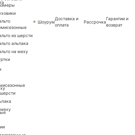
ra
азмеры
уховики
Доставка и
Гарантии и
альто
Шоурум
Рассрочка
оплата
возврат
емисезонные
альто из шерсти
альто альпака
альто на меху
уртки
и
емисезонные
еху
 шерсти
ьпака
 меху
ные
рии
емисезонные