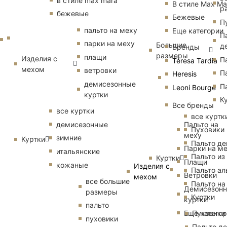
в стиле max mara
В стиле Max Ma
р
бежевые
Бежевые
П
пальто на меху
Еще категории
П
парки на меху
Большие
д
Бренды
размеры
плащи
Изделия с
П
Teresa Tardia
мехом
ветровки
П
Heresis
демисезонные
П
Leoni Bourge
куртки
К
Все бренды
все куртки
все куртк
Пальто на
демисезонные
Пуховики
меху
зимние
Куртки
Пальто д
Парки на м
итальянские
Пальто из
Куртки
Плащи
кожаные
Изделия с
Пальто ал
Ветровки
мехом
все большие
Пальто на
Демисезон
размеры
Куртки
куртки
пальто
Еще катего
Пуховики
пуховики
Пальто д