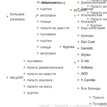
Женщинам
Демисезонные
пальто на меху
Пальто из
Зимние
куртки
АКЦИЯ
Пальто ал
Большие
Итальянские
ветровки
размеры
Пальто на
Кожаные
плащи
Куртки
Еще категории
пальто из шерсти
пуховики
Бренды
куртки
Dixi Coat
Куртки
плащи
Garioldi
ветровки
Stylex
S.Via
пуховики
Албана
пальто демисезонные
ADD
пальто из шерсти
АКЦИЯ
Y.Camille
пальто альпака
пальто на меху
Все бренды
куртки
Пальто
Пуховик
Главная
Дубленки
с капюшоном
Черная