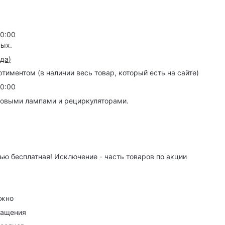
20:00
ных.
зда
)
иментом (в наличии весь товар, который есть на сайте)
20:00
товыми лампами и рециркуляторами.
ю бесплатная! Исключение - часть товаров по акции
ужно
ращения