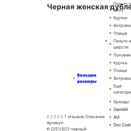
Пальто 
Черная женская дубл
меху
Куртки
Ветровк
Плащи
Пальто и
шерсти
Пуховик
Куртки
Плащи
Большие
Ветровк
размеры
Еще
категор
Бренды
Garioldi
1 отзывов
Описание
AVI
Артикул:
Dixi Coat
K-2251/S03-черный