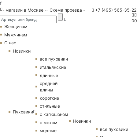
f
- магазин в Москве -
- Схема проезда -
+7 (495) 565-35-22
0
0
Женщинам
Мужчинам
О нас
Новинки
все пуховики
итальянские
длинные
средней
длины
короткие
стильные
Пуховики
с капюшоном
Новинки
с мехом
все пуховики
модные