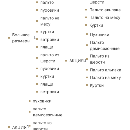
шерсти
пальто
Пальто альпака
пуховики
Пальто на меху
пальто на
меху
Куртки
куртки
Пуховики
Большие
ветровки
размеры
Пальто
плащи
демисезонные
пальто из
Пальто из
АКЦИЯ
шерсти
шерсти
пуховики
Пальто альпака
куртки
Пальто на меху
плащи
Куртки
ветровки
пуховики
пальто
демисезонные
пальто из
АКЦИЯ
шерсти