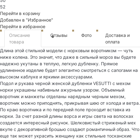
50
52
Перейти в корзину
Добавлен в "Избранное"
Перейти в избранное
Описание
Отзывы
Фото
Доставка и
0
товара
оплата
Длина этой стильной модели с норковым воротником — чуть
ниже колена. Это значит, что даже в сильный мороз вы будете
надежно укутаны в теплую, легкую дубленку. Прямое
удлиненное изделие будет элегантно смотреться с сапогами на
высоком каблуке и яркими аксессуарами.
Подол и рукава черной женской дубленки VESUTTI с мехом
норки украшены набивным ажурным узором. Объемный
воротник и манжеты отделаны нарядным черным мехом,
воротник можно приподнять, прикрывая шею от холода и ветра.
По краю воротника и по передней поле проходит вставка из
норки. За счет разной длины ворса и игры света на волосках
создается интересный рисунок. Шелковистый стриженый мех
вкупе с декоративной брошью создают романтичный образ. Что
еще так может украсить женщину как стильные тосканские