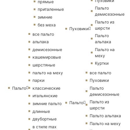
Пуховики
прямые
Пальто
приталенные
демисезонные
зимние
Пальто из
без меха
шерсти
Пуховики
все пальто
Пальто
альпака
альпака
демисезонные
Пальто на
меху
кашемировые
Куртки
шерстяные
пальто на меху
все пальто
парки
Пуховики
Пальто
классические
Пальто
демисезонные
итальянские
Пальто из
Пальто
зимние пальто
шерсти
длинные
Пальто альпака
двубортные
Пальто на меху
в стиле max