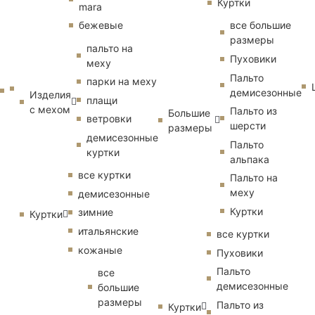
Куртки
mara
бежевые
все большие
размеры
пальто на
Пуховики
меху
Пальто
парки на меху
демисезонные
Изделия
плащи
с мехом
Пальто из
Большие
ветровки
шерсти
размеры
демисезонные
Пальто
куртки
альпака
все куртки
Пальто на
меху
демисезонные
Куртки
зимние
Куртки
итальянские
все куртки
кожаные
Пуховики
Пальто
все
демисезонные
большие
размеры
Пальто из
Куртки