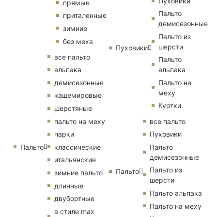
Пуховики
прямые
Пальто
приталенные
демисезонные
зимние
Пальто из
без меха
шерсти
Пуховики
все пальто
Пальто
альпака
альпака
демисезонные
Пальто на
меху
кашемировые
Куртки
шерстяные
пальто на меху
все пальто
парки
Пуховики
Пальто
классические
Пальто
демисезонные
итальянские
Пальто из
Пальто
зимние пальто
шерсти
длинные
Пальто альпака
двубортные
Пальто на меху
в стиле max