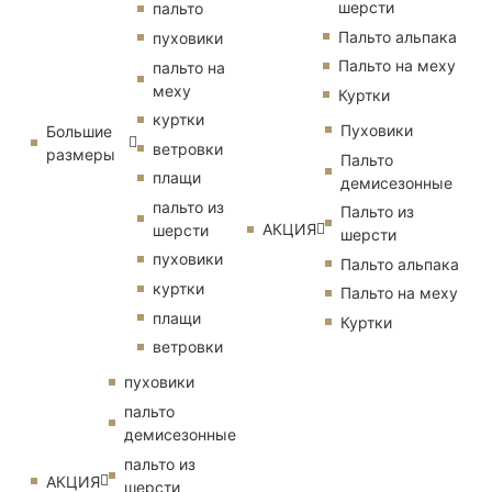
шерсти
пальто
Пальто альпака
пуховики
Пальто на меху
пальто на
меху
Куртки
куртки
Пуховики
Большие
ветровки
размеры
Пальто
плащи
демисезонные
пальто из
Пальто из
АКЦИЯ
шерсти
шерсти
пуховики
Пальто альпака
куртки
Пальто на меху
плащи
Куртки
ветровки
пуховики
пальто
демисезонные
пальто из
АКЦИЯ
шерсти