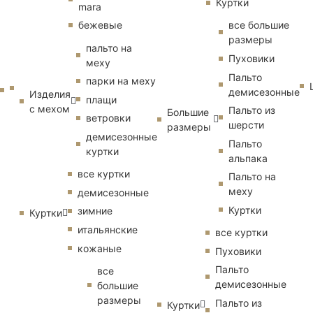
Куртки
mara
бежевые
все большие
размеры
пальто на
Пуховики
меху
Пальто
парки на меху
демисезонные
Изделия
плащи
с мехом
Пальто из
Большие
ветровки
шерсти
размеры
демисезонные
Пальто
куртки
альпака
все куртки
Пальто на
меху
демисезонные
Куртки
зимние
Куртки
итальянские
все куртки
кожаные
Пуховики
Пальто
все
демисезонные
большие
размеры
Пальто из
Куртки