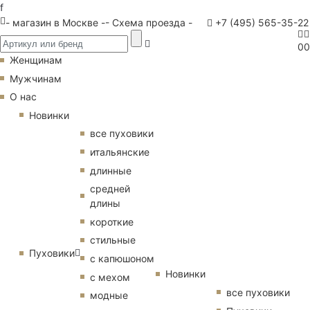
f
- магазин в Москве -
- Схема проезда -
+7 (495) 565-35-22
0
0
Женщинам
Мужчинам
О нас
Новинки
все пуховики
итальянские
длинные
средней
длины
короткие
стильные
Пуховики
с капюшоном
Новинки
с мехом
все пуховики
модные