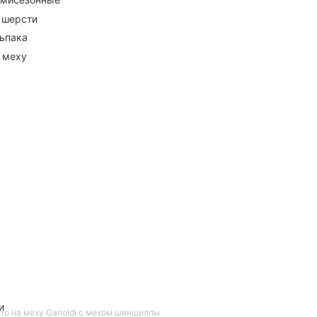
 шерсти
ьпака
 меху
и
то на меху Garioldi с мехом шиншиллы