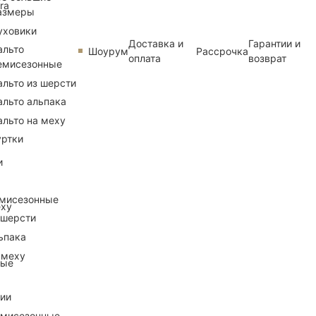
ra
азмеры
уховики
Доставка и
Гарантии и
альто
Шоурум
Рассрочка
оплата
возврат
емисезонные
альто из шерсти
альто альпака
альто на меху
уртки
и
емисезонные
еху
 шерсти
ьпака
 меху
ные
рии
емисезонные