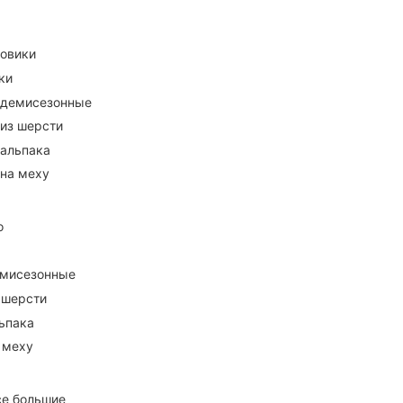
ховики
ки
 демисезонные
 из шерсти
 альпака
 на меху
о
емисезонные
 шерсти
ьпака
 меху
се большие