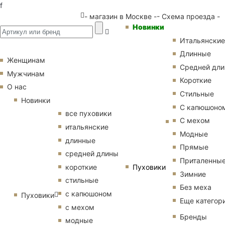
f
- магазин в Москве -
- Схема проезда -
Новинки
Итальянские
Длинные
Женщинам
Средней дл
Мужчинам
Короткие
О нас
Стильные
Новинки
С капюшоно
все пуховики
С мехом
итальянские
Модные
длинные
Прямые
средней длины
Приталенны
Пуховики
короткие
Зимние
стильные
Без меха
с капюшоном
Пуховики
Еще категор
с мехом
Бренды
модные