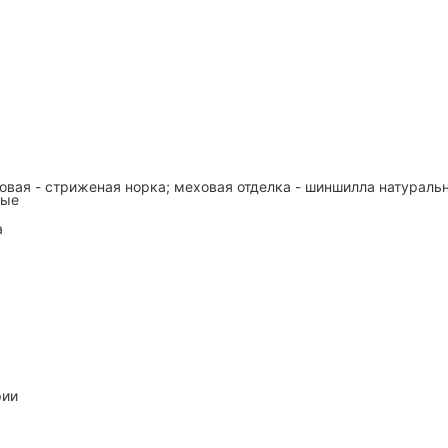
овая - стриженая норка; меховая отделка - шиншилла натураль
ные
а
рии