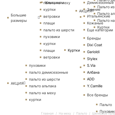
Женщинам
Демисезонные
пальто на меху
Пальто из
Зимние
куртки
АКЦИЯ
Пальто ал
Большие
Итальянские
ветровки
размеры
Пальто на
Кожаные
плащи
Куртки
Еще категории
пальто из шерсти
пуховики
Бренды
куртки
Dixi Coat
Куртки
плащи
Garioldi
ветровки
Stylex
S.Via
пуховики
Албана
пальто демисезонные
ADD
пальто из шерсти
АКЦИЯ
Y.Camille
пальто альпака
пальто на меху
Все бренды
куртки
Пальто
Пуховик
Главная
На меху
Пальто
Шелковое паль