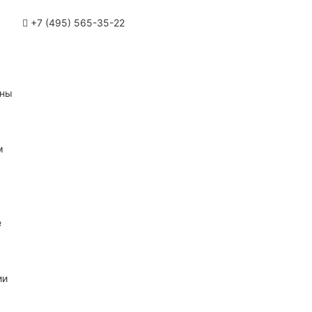
+7 (495) 565-35-22
ины
м
е
ии