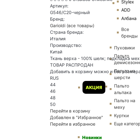
Stylex
Артикул:
ADD
G546/C20-черный
Албана
Бренд:
Garioldi
(все товары)
Все
Страна бренда:
бренды
Италия
Производство:
Пуховики
Китай
Пальто
Ткань верха - 100% шелк; подкладка мех
демисезон
ТОВАР РАСПРОДАН
Пальто из
Добавить в корзину можно и без размер
шерсти
RUS
44
Пальто
АКЦИЯ
46
альпака
48
Пальто на
50
меху
Перейти в корзину
Куртки
Добавлен в "Избранное"
Еще катего
Перейти в избранное
Новинки