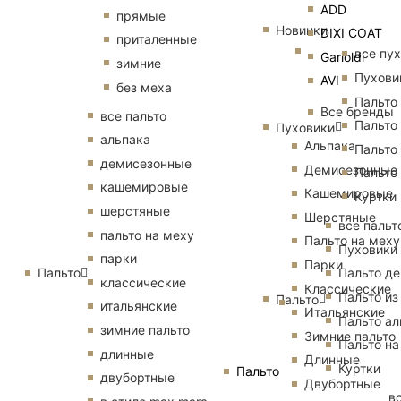
ADD
прямые
Новинки
DIXI COAT
приталенные
все пу
Garioldi
зимние
Пухови
AVI
без меха
Пальто
Все бренды
все пальто
Пальто
Пуховики
альпака
Альпака
Пальто
демисезонные
Демисезонные
Пальто
кашемировые
Кашемировые
Куртки
шерстяные
Шерстяные
все пальт
пальто на меху
Пальто на меху
Пуховики
парки
Парки
Пальто
Пальто д
классические
Классические
Пальто из
Пальто
итальянские
Итальянские
Пальто ал
зимние пальто
Зимние пальто
Пальто на
длинные
Длинные
Куртки
Пальто
двубортные
Двубортные
в