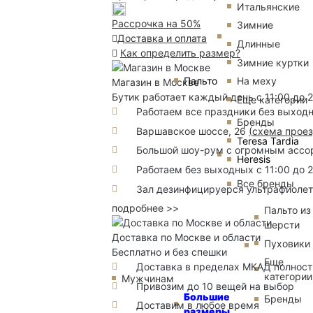
Итальянские
Рассрочка на 50%
Зимние
Доставка и оплата
Длинные
Как определить размер?
Зимние куртки
Пальто
На меху
Магазин в Москве
Бутик работает каждый день с 11:00 до 
Еще категории
Работаем все праздники без выход
Бренды
Варшавское шоссе, 26
(
схема прое
Teresa Tardia
Большой шоу-рум с огромным ассорт
Heresis
Работаем без выходных с 11:00 до 
Все бренды
Зал дезинфицируерся ультрафиоле
подробнее >>
Пальто из
шерсти
Доставка по Москве и области
Пуховики
Бесплатно и без спешки
Еще
Доставка в пределах МКАД полность
категории
Мужчинам
Привозим до 10 вещей на выбор
Большие
Бренды
Доставим в любое время
размеры