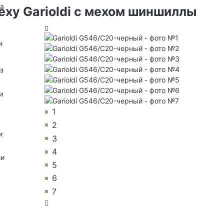
на
еху Garioldi с мехом шиншиллы
и
з
и
1
2
и
3
4
ии
5
6
7