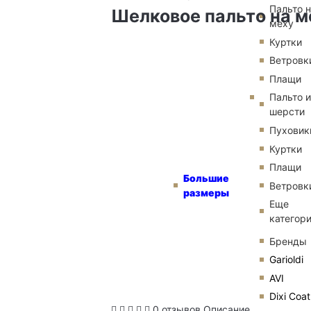
Пальто 
Шелковое пальто на м
меху
Куртки
Ветровк
Плащи
Пальто и
шерсти
Пуховик
Куртки
Плащи
Большие
Ветровк
размеры
Еще
категор
Бренды
Garioldi
AVI
Dixi Coat
0 отзывов
Описание