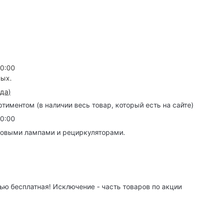
20:00
ных.
зда
)
иментом (в наличии весь товар, который есть на сайте)
20:00
товыми лампами и рециркуляторами.
ю бесплатная! Исключение - часть товаров по акции