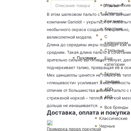
0
Итальянские
Описание товара
Отзывы
Длинные
В этом шелковом пальто с мехом шиншил
Кожаные
компании Garioldi – укрыться от любопы
Короткие
необычного окраса создана специально, 
С
великолепной модели.
капюшоном
Длина до середины икры подойдет как вы
Стильные
средним. Такая длина пальто в сочетани
Пуховики
Еще
зрительно сильно вытягивает силуэт, де
категории
подчеркивает талию, превращая ее в ос
Бренды
Мех шиншиллы ценится не только за тепл
Joutsen
«плюшевости» усиливает женственность 
ADD
отличие от большинства зимних пальто 
AFG
стриженой норкой – теплой и легкой мех
дольше не изнашивается.
Все бренды
Доставка, оплата и покупка
Классические
Черные
Примерка перед покупкой