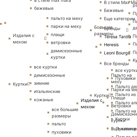
в стиле max mara
В стиле Max Ma
р
бежевые
Бежевые
П
пальто на меху
Еще категории
П
парки на меху
Большие
д
Бренды
размеры
плащи
Изделия с
П
Teresa Tardia
мехом
ветровки
П
Heresis
демисезонные
П
Leoni Bourge
куртки
К
Все бренды
все куртки
все куртк
Пальто на
демисезонные
Пуховики
меху
зимние
Куртки
Пальто д
Парки на м
итальянские
Пальто из
Куртки
Плащи
кожаные
Изделия с
Пальто ал
Ветровки
мехом
все большие
Пальто на
Демисезон
размеры
Куртки
куртки
пальто
Еще катего
Пуховики
пуховики
Пальто д