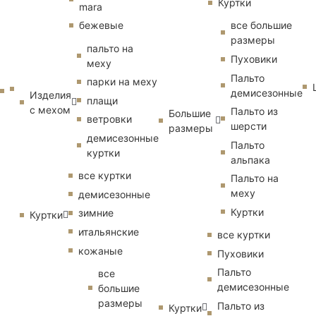
Куртки
mara
бежевые
все большие
размеры
пальто на
Пуховики
меху
Пальто
парки на меху
демисезонные
Изделия
плащи
с мехом
Пальто из
Большие
ветровки
шерсти
размеры
демисезонные
Пальто
куртки
альпака
все куртки
Пальто на
меху
демисезонные
Куртки
зимние
Куртки
итальянские
все куртки
кожаные
Пуховики
Пальто
все
демисезонные
большие
размеры
Пальто из
Куртки