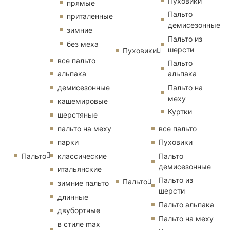
Пуховики
прямые
Пальто
приталенные
демисезонные
зимние
Пальто из
без меха
шерсти
Пуховики
все пальто
Пальто
альпака
альпака
демисезонные
Пальто на
меху
кашемировые
Куртки
шерстяные
пальто на меху
все пальто
парки
Пуховики
Пальто
классические
Пальто
демисезонные
итальянские
Пальто из
Пальто
зимние пальто
шерсти
длинные
Пальто альпака
двубортные
Пальто на меху
в стиле max