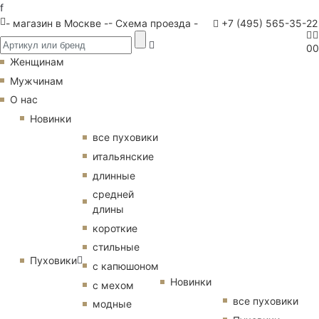
f
- магазин в Москве -
- Схема проезда -
+7 (495) 565-35-22
0
0
Женщинам
Мужчинам
О нас
Новинки
все пуховики
итальянские
длинные
средней
длины
короткие
стильные
Пуховики
с капюшоном
Новинки
с мехом
все пуховики
модные