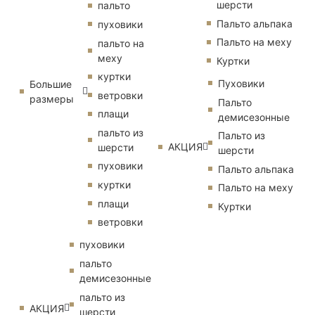
шерсти
пальто
Пальто альпака
пуховики
Пальто на меху
пальто на
меху
Куртки
куртки
Пуховики
Большие
ветровки
размеры
Пальто
плащи
демисезонные
пальто из
Пальто из
АКЦИЯ
шерсти
шерсти
пуховики
Пальто альпака
куртки
Пальто на меху
плащи
Куртки
ветровки
пуховики
пальто
демисезонные
пальто из
АКЦИЯ
шерсти