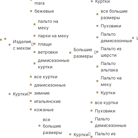
Куртки
mara
бежевые
все большие
размеры
пальто на
Пуховики
меху
Пальто
парки на меху
демисезонные
Изделия
плащи
с мехом
Пальто из
Большие
ветровки
шерсти
размеры
демисезонные
Пальто
куртки
альпака
все куртки
Пальто на
меху
демисезонные
Куртки
зимние
Куртки
итальянские
все куртки
кожаные
Пуховики
Пальто
все
демисезонные
большие
размеры
Пальто из
Куртки