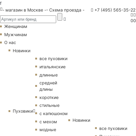
f
- магазин в Москве -
- Схема проезда -
+7 (495) 565-35-22
0
0
Женщинам
Мужчинам
О нас
Новинки
все пуховики
итальянские
длинные
средней
длины
короткие
стильные
Пуховики
с капюшоном
Новинки
с мехом
все пуховики
модные