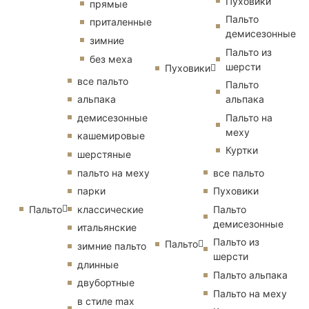
Пуховики
прямые
Пальто
приталенные
демисезонные
зимние
Пальто из
без меха
шерсти
Пуховики
все пальто
Пальто
альпака
альпака
демисезонные
Пальто на
меху
кашемировые
Куртки
шерстяные
пальто на меху
все пальто
парки
Пуховики
Пальто
классические
Пальто
демисезонные
итальянские
Пальто из
Пальто
зимние пальто
шерсти
длинные
Пальто альпака
двубортные
Пальто на меху
в стиле max