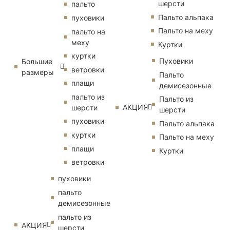
шерсти
пальто
Пальто альпака
пуховики
Пальто на меху
пальто на
меху
Куртки
куртки
Пуховики
Большие
ветровки
размеры
Пальто
плащи
демисезонные
пальто из
Пальто из
АКЦИЯ
шерсти
шерсти
пуховики
Пальто альпака
куртки
Пальто на меху
плащи
Куртки
ветровки
пуховики
пальто
демисезонные
пальто из
АКЦИЯ
шерсти