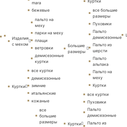
Куртки
mara
бежевые
все большие
размеры
пальто на
Пуховики
меху
Пальто
парки на меху
демисезонные
Изделия
плащи
с мехом
Пальто из
Большие
ветровки
шерсти
размеры
демисезонные
Пальто
куртки
альпака
все куртки
Пальто на
меху
демисезонные
Куртки
зимние
Куртки
итальянские
все куртки
кожаные
Пуховики
Пальто
все
демисезонные
большие
размеры
Пальто из
Куртки