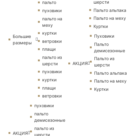
шерсти
пальто
Пальто альпака
пуховики
Пальто на меху
пальто на
меху
Куртки
куртки
Пуховики
Большие
ветровки
размеры
Пальто
плащи
демисезонные
пальто из
Пальто из
АКЦИЯ
шерсти
шерсти
пуховики
Пальто альпака
куртки
Пальто на меху
плащи
Куртки
ветровки
пуховики
пальто
демисезонные
пальто из
АКЦИЯ
шерсти