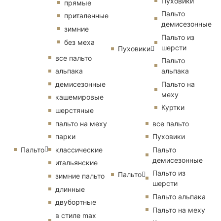
Пуховики
прямые
Пальто
приталенные
демисезонные
зимние
Пальто из
без меха
шерсти
Пуховики
все пальто
Пальто
альпака
альпака
демисезонные
Пальто на
меху
кашемировые
Куртки
шерстяные
пальто на меху
все пальто
парки
Пуховики
Пальто
классические
Пальто
демисезонные
итальянские
Пальто из
Пальто
зимние пальто
шерсти
длинные
Пальто альпака
двубортные
Пальто на меху
в стиле max