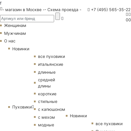
f
- магазин в Москве -
- Схема проезда -
+7 (495) 565-35-22
0
0
Женщинам
Мужчинам
О нас
Новинки
все пуховики
итальянские
длинные
средней
длины
короткие
стильные
Пуховики
с капюшоном
Новинки
с мехом
все пуховики
модные