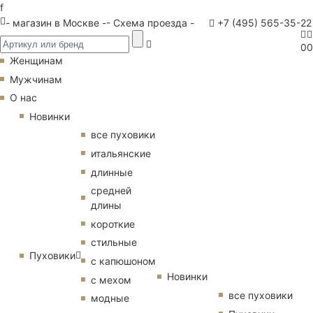
f
- магазин в Москве -
- Схема проезда -
+7 (495) 565-35-22
0
0
Женщинам
Мужчинам
О нас
Новинки
все пуховики
итальянские
длинные
средней
длины
короткие
стильные
Пуховики
с капюшоном
Новинки
с мехом
все пуховики
модные