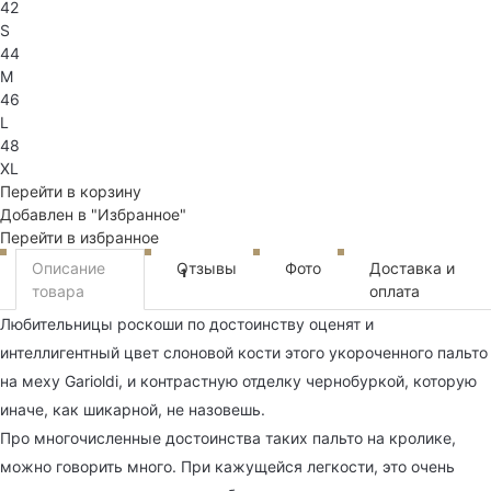
42
S
44
M
46
L
48
XL
Перейти в корзину
Добавлен в "Избранное"
Перейти в избранное
Описание
Отзывы
Фото
Доставка и
1
товара
оплата
Любительницы роскоши по достоинству оценят и
интеллигентный цвет слоновой кости этого укороченного пальто
на меху Garioldi, и контрастную отделку чернобуркой, которую
иначе, как шикарной, не назовешь.
Про многочисленные достоинства таких пальто на кролике,
можно говорить много. При кажущейся легкости, это очень