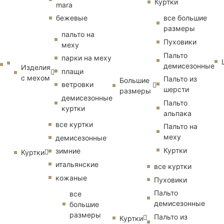
Куртки
mara
бежевые
все большие
размеры
пальто на
Пуховики
меху
Пальто
парки на меху
демисезонные
Изделия
плащи
с мехом
Пальто из
Большие
ветровки
шерсти
размеры
демисезонные
Пальто
куртки
альпака
все куртки
Пальто на
меху
демисезонные
Куртки
зимние
Куртки
итальянские
все куртки
кожаные
Пуховики
Пальто
все
демисезонные
большие
размеры
Пальто из
Куртки