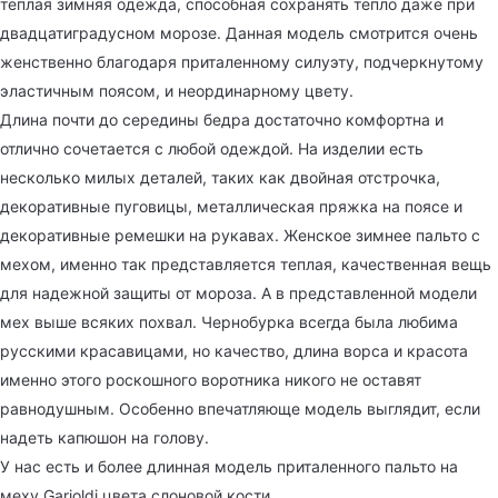
теплая зимняя одежда, способная сохранять тепло даже при
двадцатиградусном морозе. Данная модель смотрится очень
женственно благодаря приталенному силуэту, подчеркнутому
эластичным поясом, и неординарному цвету.
Длина почти до середины бедра достаточно комфортна и
отлично сочетается с любой одеждой. На изделии есть
несколько милых деталей, таких как двойная отстрочка,
декоративные пуговицы, металлическая пряжка на поясе и
декоративные ремешки на рукавах. Женское зимнее пальто с
мехом, именно так представляется теплая, качественная вещь
для надежной защиты от мороза. А в представленной модели
мех выше всяких похвал. Чернобурка всегда была любима
русскими красавицами, но качество, длина ворса и красота
именно этого роскошного воротника никого не оставят
равнодушным. Особенно впечатляюще модель выглядит, если
надеть капюшон на голову.
У нас есть и более длинная модель приталенного пальто на
меху Garioldi цвета слоновой кости.