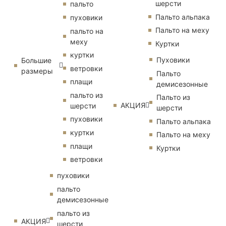
шерсти
пальто
Пальто альпака
пуховики
Пальто на меху
пальто на
меху
Куртки
куртки
Пуховики
Большие
ветровки
размеры
Пальто
плащи
демисезонные
пальто из
Пальто из
АКЦИЯ
шерсти
шерсти
пуховики
Пальто альпака
куртки
Пальто на меху
плащи
Куртки
ветровки
пуховики
пальто
демисезонные
пальто из
АКЦИЯ
шерсти