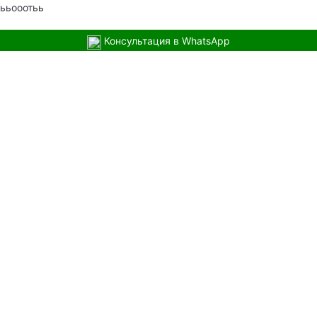
ььооотьь
Консультация в WhatsApp