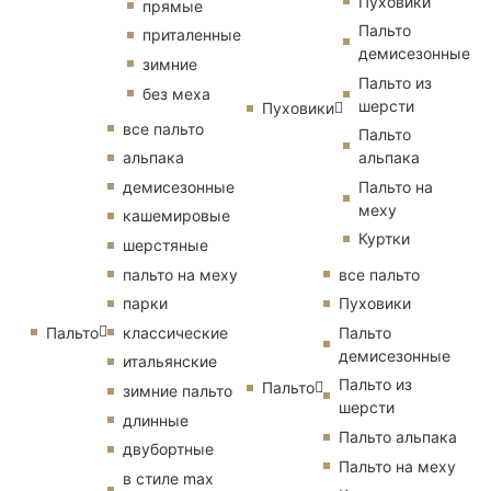
Пуховики
прямые
Пальто
приталенные
демисезонные
зимние
Пальто из
без меха
шерсти
Пуховики
все пальто
Пальто
альпака
альпака
демисезонные
Пальто на
меху
кашемировые
Куртки
шерстяные
пальто на меху
все пальто
парки
Пуховики
Пальто
классические
Пальто
демисезонные
итальянские
Пальто из
Пальто
зимние пальто
шерсти
длинные
Пальто альпака
двубортные
Пальто на меху
в стиле max