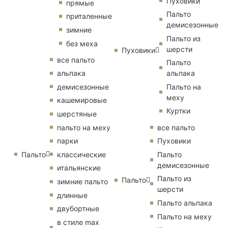
Пуховики
прямые
Пальто
приталенные
демисезонные
зимние
Пальто из
без меха
шерсти
Пуховики
все пальто
Пальто
альпака
альпака
демисезонные
Пальто на
меху
кашемировые
Куртки
шерстяные
пальто на меху
все пальто
парки
Пуховики
Пальто
классические
Пальто
демисезонные
итальянские
Пальто из
Пальто
зимние пальто
шерсти
длинные
Пальто альпака
двубортные
Пальто на меху
в стиле max