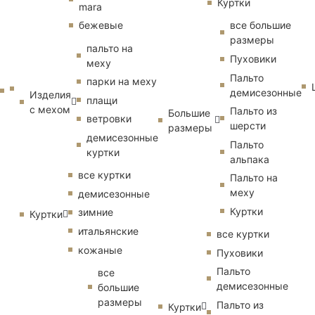
Куртки
mara
бежевые
все большие
размеры
пальто на
Пуховики
меху
Пальто
парки на меху
демисезонные
Изделия
плащи
с мехом
Пальто из
Большие
ветровки
шерсти
размеры
демисезонные
Пальто
куртки
альпака
все куртки
Пальто на
меху
демисезонные
Куртки
зимние
Куртки
итальянские
все куртки
кожаные
Пуховики
Пальто
все
демисезонные
большие
размеры
Пальто из
Куртки