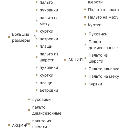
шерсти
пальто
Пальто альпака
пуховики
Пальто на меху
пальто на
меху
Куртки
куртки
Пуховики
Большие
ветровки
размеры
Пальто
плащи
демисезонные
пальто из
Пальто из
АКЦИЯ
шерсти
шерсти
пуховики
Пальто альпака
куртки
Пальто на меху
плащи
Куртки
ветровки
пуховики
пальто
демисезонные
пальто из
АКЦИЯ
шерсти