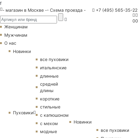
f
- магазин в Москве -
- Схема проезда -
+7 (495) 565-35-22
0
0
Женщинам
Мужчинам
О нас
Новинки
все пуховики
итальянские
длинные
средней
длины
короткие
стильные
Пуховики
с капюшоном
Новинки
с мехом
все пуховики
модные