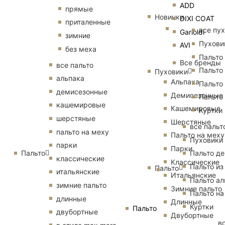
ADD
прямые
Новинки
DIXI COAT
приталенные
все пу
Garioldi
зимние
Пухови
AVI
без меха
Пальто
Все бренды
все пальто
Пальто
Пуховики
альпака
Альпака
Пальто
демисезонные
Демисезонные
Пальто
кашемировые
Кашемировые
Куртки
шерстяные
Шерстяные
все пальт
пальто на меху
Пальто на меху
Пуховики
парки
Парки
Пальто
Пальто д
классические
Классические
Пальто из
Пальто
итальянские
Итальянские
Пальто ал
зимние пальто
Зимние пальто
Пальто на
длинные
Длинные
Куртки
Пальто
двубортные
Двубортные
в