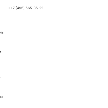
+7 (495) 565-35-22
ины
м
е
ии