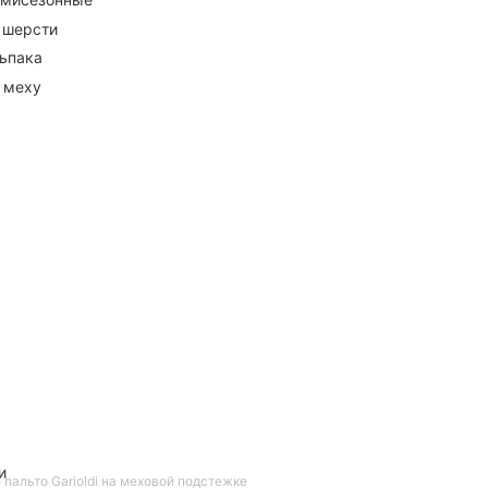
 шерсти
ьпака
 меху
и
пальто Garioldi на меховой подстежке