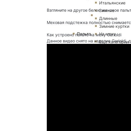
Итальянские
Взгляните на другое белое женское пальт
Зимние
Длинные
Меховая подстежка полностью снимается
Зимние куртки
Пальто
На меху
Как устроено пальто на меху Garioldi
Данное видео снято на изделие Garioldi, 
Еще категории
Бренды
Teresa Tardia
Heresis
Все бренды
Пальто из
шерсти
Пуховики
Еще
категории
Мужчинам
Большие
Бренды
размеры