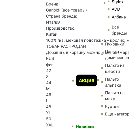
Stylex
Бренд:
ADD
Garioldi
(все товары)
Страна бренда:
Албана
Италия
Все
Производство:
бренды
Китай
100% п/э; меховая подстежка - кролик; 
Пуховики
ТОВАР РАСПРОДАН
Пальто
Добавить в корзину можно и без размер
демисезон
RUS
фин
Пальто из
42
шерсти
S
Пальто
АКЦИЯ
44
альпака
M
Пальто на
46
меху
L
Куртки
48
XL
Еще катего
50
XXL
Новинки