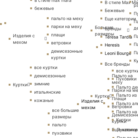
в стиле max mara
В стиле Max Ma
р
бежевые
Бежевые
П
пальто на меху
Еще категории
П
парки на меху
Большие
д
Бренды
размеры
плащи
Изделия с
П
Teresa Tardia
мехом
ветровки
П
Heresis
демисезонные
П
Leoni Bourge
куртки
К
Все бренды
все куртки
все куртк
Пальто на
демисезонные
Пуховики
меху
зимние
Куртки
Пальто д
Парки на м
итальянские
Пальто из
Куртки
Плащи
кожаные
Изделия с
Пальто ал
Ветровки
мехом
все большие
Пальто на
Демисезон
размеры
Куртки
куртки
пальто
Еще катего
Пуховики
пуховики
Пальто д