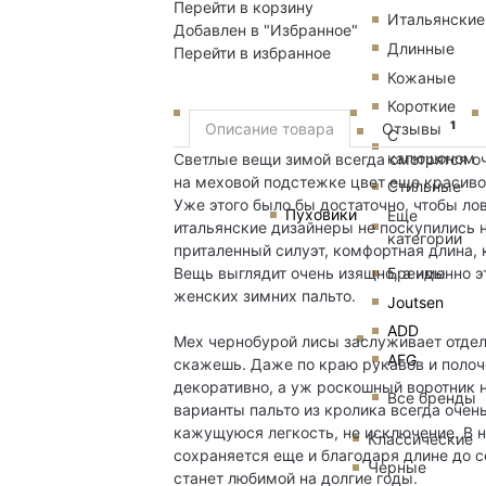
Перейти в корзину
Итальянские
Добавлен в "Избранное"
Длинные
Перейти в избранное
Кожаные
Короткие
1
Описание товара
Отзывы
С
капюшоном
Светлые вещи зимой всегда смотрятся оче
на меховой подстежке цвет еще красивог
Стильные
Уже этого было бы достаточно, чтобы ло
Пуховики
Еще
итальянские дизайнеры не поскупились 
категории
приталенный силуэт, комфортная длина, 
Бренды
Вещь выглядит очень изящно, а именно 
женских зимних пальто.
Joutsen
ADD
Мех чернобурой лисы заслуживает отде
AFG
скажешь. Даже по краю рукавов и полоче
декоративно, а уж роскошный воротник н
Все бренды
варианты пальто из кролика всегда очень
кажущуюся легкость, не исключение. В 
Классические
сохраняется еще и благодаря длине до 
Черные
станет любимой на долгие годы.