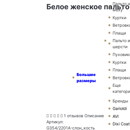
Пальто 
Белое женское пальто 
меху
Куртки
Ветровк
Плащи
Пальто и
шерсти
Пуховик
Куртки
Плащи
Большие
Ветровк
размеры
Еще
категор
Бренды
Garioldi
1 отзывов
Описание
AVI
Артикул:
Dixi Coat
G354/2201A-слон_кость