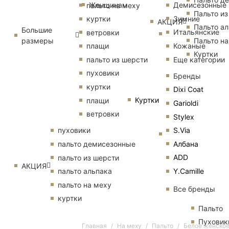
Женщинам
Демисезонные
пальто на меху
Пальто из
Зимние
куртки
АКЦИЯ
Пальто ал
Большие
Итальянские
ветровки
размеры
Пальто на
Кожаные
плащи
Куртки
Еще категории
пальто из шерсти
пуховики
Бренды
куртки
Dixi Coat
Куртки
плащи
Garioldi
ветровки
Stylex
S.Via
пуховики
Албана
пальто демисезонные
ADD
пальто из шерсти
АКЦИЯ
Y.Camille
пальто альпака
пальто на меху
Все бренды
куртки
Пальто
Пуховик
Главная
На меху
Пальто
Белое женское 