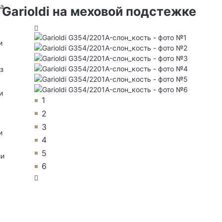
на
Garioldi на меховой подстежке
и
з
и
1
2
3
и
4
5
ии
6