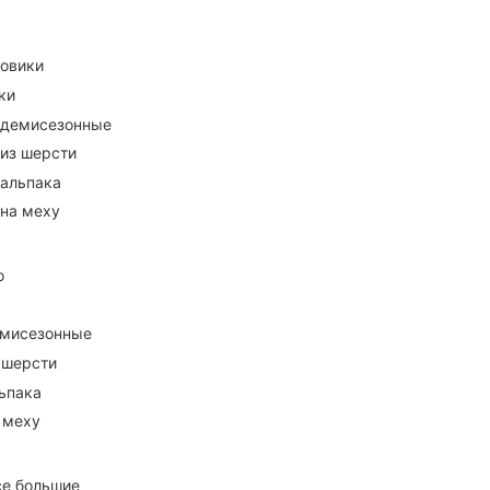
ховики
ки
 демисезонные
 из шерсти
 альпака
 на меху
о
емисезонные
 шерсти
ьпака
 меху
се большие