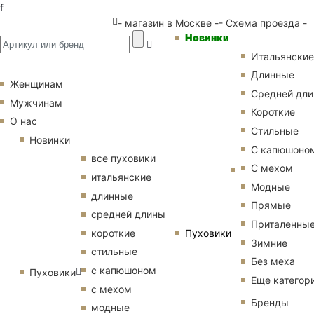
f
- магазин в Москве -
- Схема проезда -
Новинки
Итальянские
Длинные
Женщинам
Средней дл
Мужчинам
Короткие
О нас
Стильные
Новинки
С капюшоно
все пуховики
С мехом
итальянские
Модные
длинные
Прямые
средней длины
Приталенны
Пуховики
короткие
Зимние
стильные
Без меха
с капюшоном
Пуховики
Еще категор
с мехом
Бренды
модные