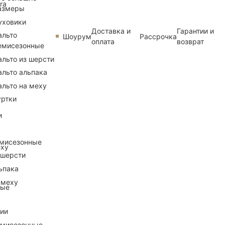
ra
азмеры
уховики
Доставка и
Гарантии и
альто
Шоурум
Рассрочка
оплата
возврат
емисезонные
альто из шерсти
альто альпака
альто на меху
уртки
и
емисезонные
еху
 шерсти
ьпака
 меху
ные
рии
емисезонные