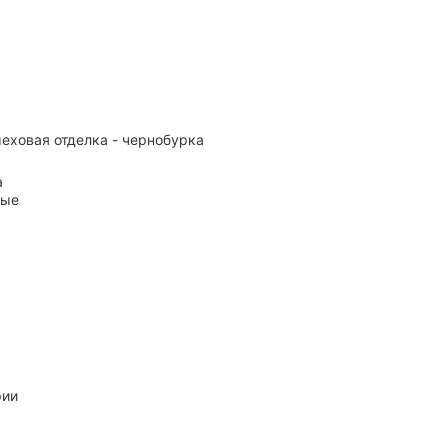
меховая отделка - чернобурка
а
ные
рии