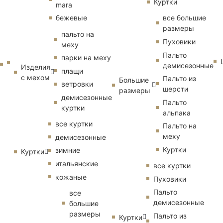
Куртки
mara
бежевые
все большие
размеры
пальто на
Пуховики
меху
Пальто
парки на меху
демисезонные
Изделия
плащи
с мехом
Пальто из
Большие
ветровки
шерсти
размеры
демисезонные
Пальто
куртки
альпака
все куртки
Пальто на
меху
демисезонные
Куртки
зимние
Куртки
итальянские
все куртки
кожаные
Пуховики
Пальто
все
демисезонные
большие
размеры
Пальто из
Куртки