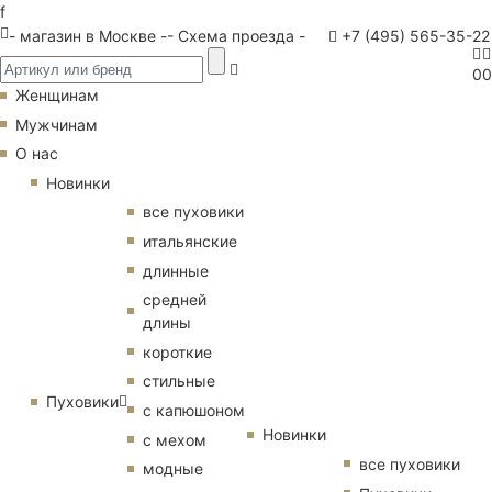
f
- магазин в Москве -
- Схема проезда -
+7 (495) 565-35-22
0
0
Женщинам
Мужчинам
О нас
Новинки
все пуховики
итальянские
длинные
средней
длины
короткие
стильные
Пуховики
с капюшоном
Новинки
с мехом
все пуховики
модные