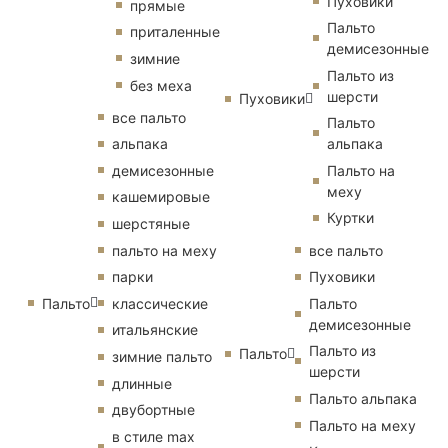
Пуховики
прямые
Пальто
приталенные
демисезонные
зимние
Пальто из
без меха
шерсти
Пуховики
все пальто
Пальто
альпака
альпака
демисезонные
Пальто на
меху
кашемировые
Куртки
шерстяные
пальто на меху
все пальто
парки
Пуховики
Пальто
классические
Пальто
демисезонные
итальянские
Пальто из
Пальто
зимние пальто
шерсти
длинные
Пальто альпака
двубортные
Пальто на меху
в стиле max