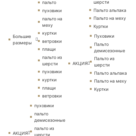
шерсти
пальто
Пальто альпака
пуховики
Пальто на меху
пальто на
меху
Куртки
куртки
Пуховики
Большие
ветровки
размеры
Пальто
плащи
демисезонные
пальто из
Пальто из
АКЦИЯ
шерсти
шерсти
пуховики
Пальто альпака
куртки
Пальто на меху
плащи
Куртки
ветровки
пуховики
пальто
демисезонные
пальто из
АКЦИЯ
шерсти