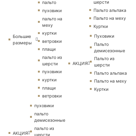
шерсти
пальто
Пальто альпака
пуховики
Пальто на меху
пальто на
меху
Куртки
куртки
Пуховики
Большие
ветровки
размеры
Пальто
плащи
демисезонные
пальто из
Пальто из
АКЦИЯ
шерсти
шерсти
пуховики
Пальто альпака
куртки
Пальто на меху
плащи
Куртки
ветровки
пуховики
пальто
демисезонные
пальто из
АКЦИЯ
шерсти