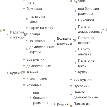
Куртки
mara
бежевые
все большие
размеры
пальто на
Пуховики
меху
Пальто
парки на меху
демисезонные
Изделия
плащи
с мехом
Пальто из
Большие
ветровки
шерсти
размеры
демисезонные
Пальто
куртки
альпака
все куртки
Пальто на
меху
демисезонные
Куртки
зимние
Куртки
итальянские
все куртки
кожаные
Пуховики
Пальто
все
демисезонные
большие
размеры
Пальто из
Куртки