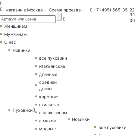
f
- магазин в Москве -
- Схема проезда -
+7 (495) 565-35-22
0
0
Женщинам
Мужчинам
О нас
Новинки
все пуховики
итальянские
длинные
средней
длины
короткие
стильные
Пуховики
с капюшоном
Новинки
с мехом
все пуховики
модные