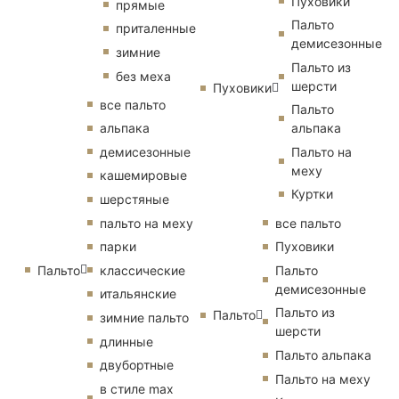
Пуховики
прямые
Пальто
приталенные
демисезонные
зимние
Пальто из
без меха
шерсти
Пуховики
все пальто
Пальто
альпака
альпака
демисезонные
Пальто на
меху
кашемировые
Куртки
шерстяные
пальто на меху
все пальто
парки
Пуховики
Пальто
классические
Пальто
демисезонные
итальянские
Пальто из
Пальто
зимние пальто
шерсти
длинные
Пальто альпака
двубортные
Пальто на меху
в стиле max