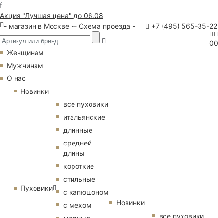
f
Акция "Лучшая цена" до 06.08
- магазин в Москве -
- Схема проезда -
+7 (495) 565-35-22
0
0
Женщинам
Мужчинам
О нас
Новинки
все пуховики
итальянские
длинные
средней
длины
короткие
стильные
Пуховики
с капюшоном
Новинки
с мехом
все пуховики
модные