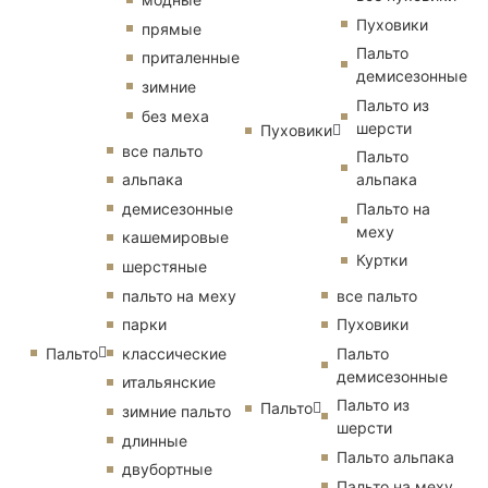
Пуховики
прямые
Пальто
приталенные
демисезонные
зимние
Пальто из
без меха
шерсти
Пуховики
все пальто
Пальто
альпака
альпака
демисезонные
Пальто на
меху
кашемировые
Куртки
шерстяные
пальто на меху
все пальто
парки
Пуховики
Пальто
классические
Пальто
демисезонные
итальянские
Пальто из
Пальто
зимние пальто
шерсти
длинные
Пальто альпака
двубортные
Пальто на меху