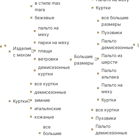
в стиле max
Куртки
mara
бежевые
все большие
размеры
пальто на
Пуховики
меху
Пальто
парки на меху
демисезонные
Изделия
плащи
с мехом
Пальто из
Большие
ветровки
шерсти
размеры
демисезонные
Пальто
куртки
альпака
все куртки
Пальто на
меху
демисезонные
Куртки
зимние
Куртки
итальянские
все куртки
кожаные
Пуховики
Пальто
все
демисезонные
большие