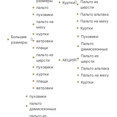
размеры
Пальто из
Куртки
шерсти
пальто
Пальто альпака
пуховики
Пальто на меху
пальто на
меху
Куртки
куртки
Пуховики
Большие
ветровки
размеры
Пальто
плащи
демисезонные
пальто из
Пальто из
АКЦИЯ
шерсти
шерсти
пуховики
Пальто альпака
куртки
Пальто на меху
плащи
Куртки
ветровки
пуховики
пальто
демисезонные
пальто из