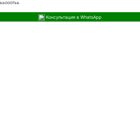
ььооотьь
Консультация в WhatsApp