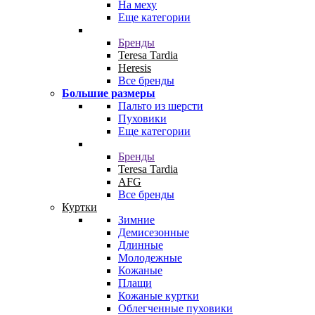
На меху
Еще категории
Бренды
Teresa Tardia
Heresis
Все бренды
Большие размеры
Пальто из шерсти
Пуховики
Еще категории
Бренды
Teresa Tardia
AFG
Все бренды
Куртки
Зимние
Демисезонные
Длинные
Молодежные
Кожаные
Плащи
Кожаные куртки
Облегченные пуховики