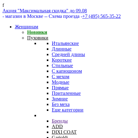
f
Акция "Максимальная скидка" до 09.08
- магазин в Москве -
- Схема проезда -
+7 (495) 565-35-22
Женщинам
Новинки
Пуховики
Итальянские
Длинные
Средней длины
Короткие
Стильные
С капюшоном
С мехом
Модные
Прямые
Приталенные
Зимние
Без меха
Еще категории
Бренды
ADD
DIXI COAT
Garioldi