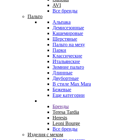
AVI
Все бренды
Пальто
Альпака
Демисезонные
Кашемировые
Шерстяные
Пальто на меху
Парки
Классические
Итальянские
Зимние пальто
Длинные
Двубортные
В стиле Max Mara
Бежевые
Еще категории
Бренды
Teresa Tardia
Heresis
Leoni Bourge
Все бренды
Изделия с мехом