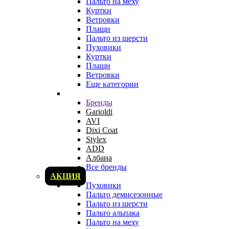
Пальто на меху
Куртки
Ветровки
Плащи
Пальто из шерсти
Пуховики
Куртки
Плащи
Ветровки
Еще категории
Бренды
Garioldi
AVI
Dixi Coat
Stylex
ADD
Албана
Все бренды
АКЦИЯ
Пуховики
Пальто демисезонные
Пальто из шерсти
Пальто альпака
Пальто на меху