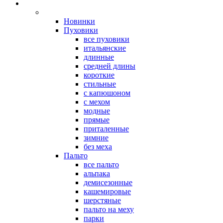
Новинки
Пуховики
все пуховики
итальянские
длинные
средней длины
короткие
стильные
с капюшоном
с мехом
модные
прямые
приталенные
зимние
без меха
Пальто
все пальто
альпака
демисезонные
кашемировые
шерстяные
пальто на меху
парки