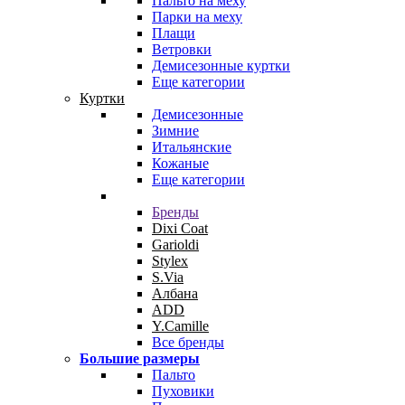
Пальто на меху
Парки на меху
Плащи
Ветровки
Демисезонные куртки
Еще категории
Куртки
Демисезонные
Зимние
Итальянские
Кожаные
Еще категории
Бренды
Dixi Coat
Garioldi
Stylex
S.Via
Албана
ADD
Y.Camille
Все бренды
Большие размеры
Пальто
Пуховики