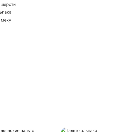
 шерсти
ьпака
 меху