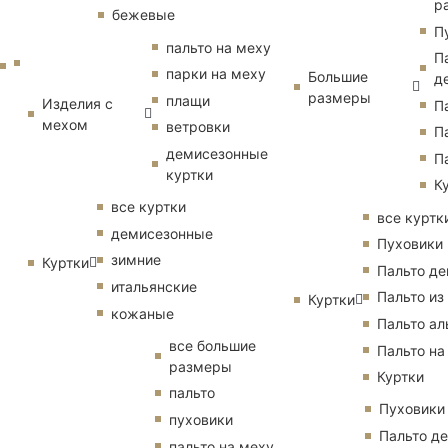
р
бежевые
П
пальто на меху
П
парки на меху
Большие
д
размеры
плащи
Изделия с
П
мехом
ветровки
П
демисезонные
П
куртки
К
все куртки
все куртк
демисезонные
Пуховики
зимние
Куртки
Пальто д
итальянские
Пальто из
Куртки
кожаные
Пальто ал
все большие
Пальто на
размеры
Куртки
пальто
Пуховики
пуховики
Пальто д
пальто на меху