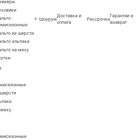
азмеры
уховики
Доставка и
Гарантии и
альто
Шоурум
Рассрочка
оплата
возврат
емисезонные
альто из шерсти
альто альпака
альто на меху
уртки
и
емисезонные
 шерсти
ьпака
 меху
емисезонные