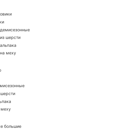
ховики
ки
 демисезонные
 из шерсти
 альпака
 на меху
о
емисезонные
 шерсти
ьпака
 меху
се большие