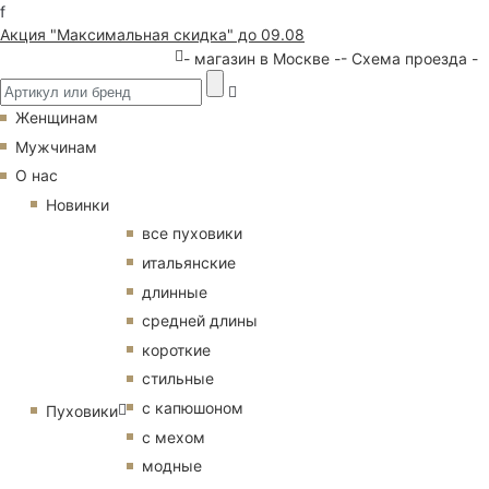
f
Акция "Максимальная скидка" до 09.08
- магазин в Москве -
- Схема проезда -
Женщинам
Мужчинам
О нас
Новинки
все пуховики
итальянские
длинные
средней длины
короткие
стильные
с капюшоном
Пуховики
с мехом
модные