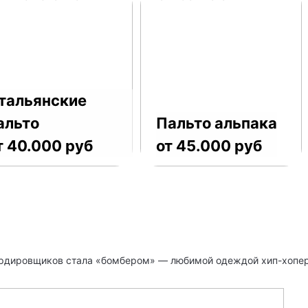
тальянские
альто
Пальто альпака
т 40.000 руб
от 45.000 руб
ардировщиков стала «бомбером» — любимой одеждой хип-хопер