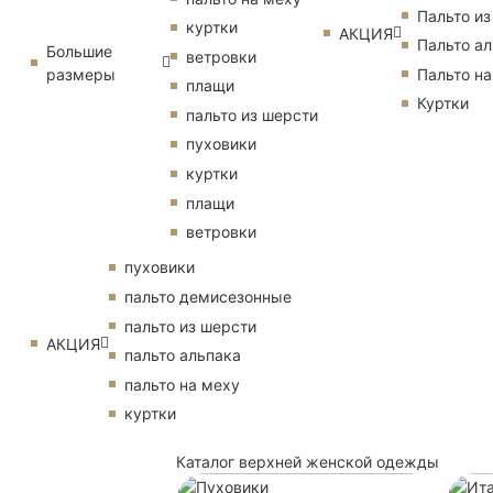
Пальто из
куртки
АКЦИЯ
Пальто ал
Большие
ветровки
размеры
Пальто на
плащи
Куртки
пальто из шерсти
пуховики
куртки
плащи
ветровки
пуховики
пальто демисезонные
пальто из шерсти
АКЦИЯ
пальто альпака
пальто на меху
куртки
Каталог верхней женской одежды