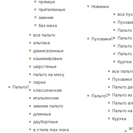
прямые
Новинки
приталенные
все пу
зимние
Пухови
без меха
Пальто
все пальто
Пальто
Пуховики
альпака
Пальто
демисезонные
Пальто
кашемировые
Куртки
шерстяные
все пальт
пальто на меху
Пуховики
парки
Пальто
Пальто д
классические
Пальто из
Пальто
итальянские
Пальто ал
зимние пальто
Пальто на
длинные
Куртки
двубортные
в
в стиле max mara