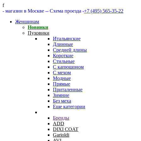
f
- магазин в Москве -
- Схема проезда -
+7 (495) 565-35-22
Женщинам
Новинки
Пуховики
Итальянские
Длинные
Средней длины
Короткие
Стильные
С капюшоном
С мехом
Модные
Прямые
Приталенные
Зимние
Без меха
Еще категории
Бренды
ADD
DIXI COAT
Garioldi
AVI