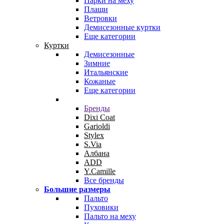
Парки на меху
Плащи
Ветровки
Демисезонные куртки
Еще категории
Куртки
Демисезонные
Зимние
Итальянские
Кожаные
Еще категории
Бренды
Dixi Coat
Garioldi
Stylex
S.Via
Албана
ADD
Y.Camille
Все бренды
Большие размеры
Пальто
Пуховики
Пальто на меху