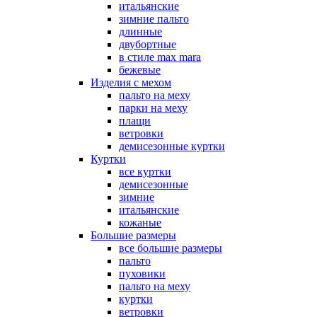
итальянские
зимние пальто
длинные
двубортные
в стиле max mara
бежевые
Изделия с мехом
пальто на меху
парки на меху
плащи
ветровки
демисезонные куртки
Куртки
все куртки
демисезонные
зимние
итальянские
кожаные
Большие размеры
все большие размеры
пальто
пуховики
пальто на меху
куртки
ветровки