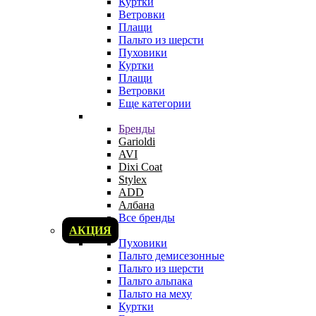
Куртки
Ветровки
Плащи
Пальто из шерсти
Пуховики
Куртки
Плащи
Ветровки
Еще категории
Бренды
Garioldi
AVI
Dixi Coat
Stylex
ADD
Албана
Все бренды
АКЦИЯ
Пуховики
Пальто демисезонные
Пальто из шерсти
Пальто альпака
Пальто на меху
Куртки