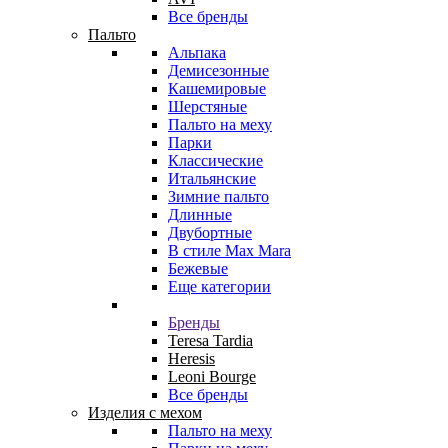
Все бренды
Пальто
Альпака
Демисезонные
Кашемировые
Шерстяные
Пальто на меху
Парки
Классические
Итальянские
Зимние пальто
Длинные
Двубортные
В стиле Max Mara
Бежевые
Еще категории
Бренды
Teresa Tardia
Heresis
Leoni Bourge
Все бренды
Изделия с мехом
Пальто на меху