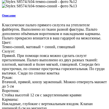
Описание
Классическое пальто прямого силуэта на утеплителе
файбертек. Выполнено из ткани разной фактуры. Пальто
дополнено объёмным воротником и накладными карманы.
Пальто прекрасно впишется в ваш гардероб на межсезонье.
Цвет:
Темно-синий, матовый + синий, глянцевый
Силуэт:
Прямой. При помощи пояса можно сделать силуэт
приталенным. Пальто выполнено из двух разных тканей:
плотной, матовой и более мягкой, глянцевой. Спереди без
прострочки, по спинке прострочка горизонтальная. По груди
вытачки. Сзади по спинке кокетка
Рукав:
Втачной, прямой, книзу зауженный. Можно отвернуть манжет
до 5 см
Воротник:
Стойка высотой 12 см с закругленными краями
Карманы:
Накладные, глубокие с вертикальным входом. Клапан
шириной 6 см на магнитах