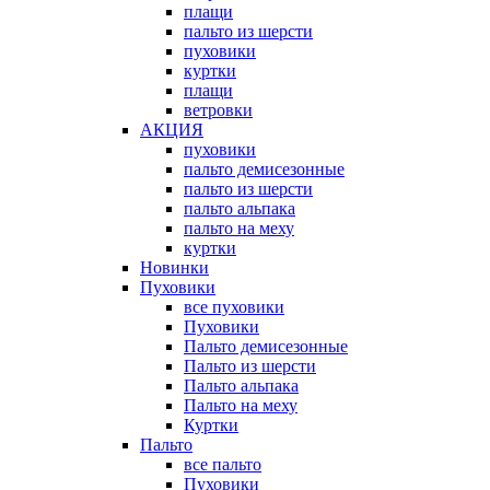
плащи
пальто из шерсти
пуховики
куртки
плащи
ветровки
АКЦИЯ
пуховики
пальто демисезонные
пальто из шерсти
пальто альпака
пальто на меху
куртки
Новинки
Пуховики
все пуховики
Пуховики
Пальто демисезонные
Пальто из шерсти
Пальто альпака
Пальто на меху
Куртки
Пальто
все пальто
Пуховики