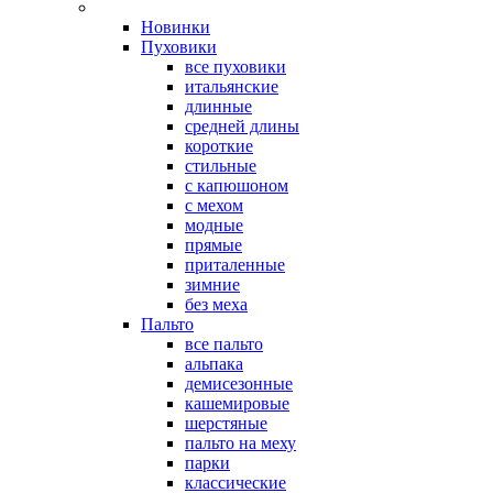
Новинки
Пуховики
все пуховики
итальянские
длинные
средней длины
короткие
стильные
с капюшоном
с мехом
модные
прямые
приталенные
зимние
без меха
Пальто
все пальто
альпака
демисезонные
кашемировые
шерстяные
пальто на меху
парки
классические