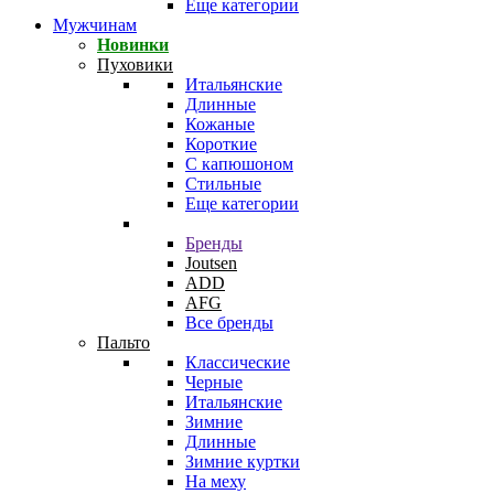
Еще категории
Мужчинам
Новинки
Пуховики
Итальянские
Длинные
Кожаные
Короткие
С капюшоном
Стильные
Еще категории
Бренды
Joutsen
ADD
AFG
Все бренды
Пальто
Классические
Черные
Итальянские
Зимние
Длинные
Зимние куртки
На меху