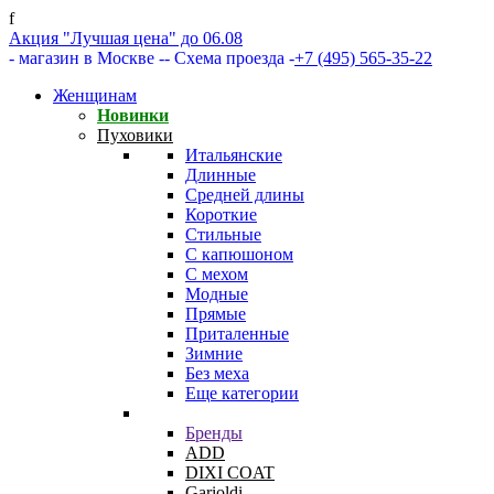
f
Акция "Лучшая цена" до 06.08
- магазин в Москве -
- Схема проезда -
+7 (495) 565-35-22
Женщинам
Новинки
Пуховики
Итальянские
Длинные
Средней длины
Короткие
Стильные
С капюшоном
С мехом
Модные
Прямые
Приталенные
Зимние
Без меха
Еще категории
Бренды
ADD
DIXI COAT
Garioldi