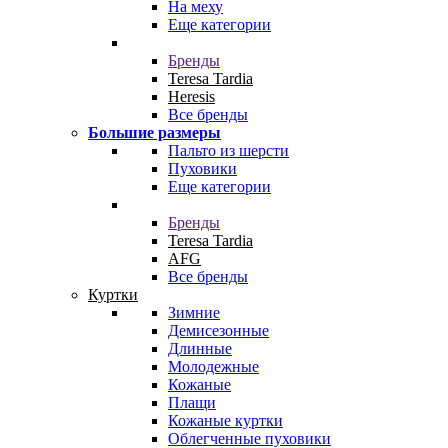
На меху
Еще категории
Бренды
Teresa Tardia
Heresis
Все бренды
Большие размеры
Пальто из шерсти
Пуховики
Еще категории
Бренды
Teresa Tardia
AFG
Все бренды
Куртки
Зимние
Демисезонные
Длинные
Молодежные
Кожаные
Плащи
Кожаные куртки
Облегченные пуховики