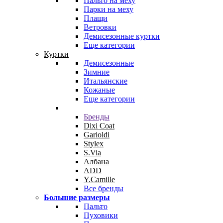
Пальто на меху
Парки на меху
Плащи
Ветровки
Демисезонные куртки
Еще категории
Куртки
Демисезонные
Зимние
Итальянские
Кожаные
Еще категории
Бренды
Dixi Coat
Garioldi
Stylex
S.Via
Албана
ADD
Y.Camille
Все бренды
Большие размеры
Пальто
Пуховики