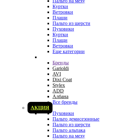
Пальто на меху
Куртки
Ветровки
Плащи
Пальто из шерсти
Пуховики
Куртки
Плащи
Ветровки
Еще категории
Бренды
Garioldi
AVI
Dixi Coat
Stylex
ADD
Албана
Все бренды
АКЦИЯ
Пуховики
Пальто демисезонные
Пальто из шерсти
Пальто альпака
Пальто на меху