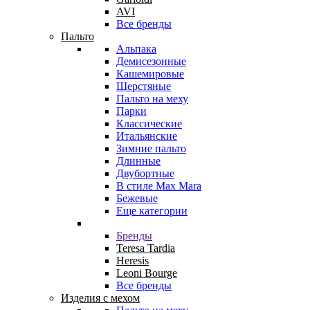
AVI
Все бренды
Пальто
Альпака
Демисезонные
Кашемировые
Шерстяные
Пальто на меху
Парки
Классические
Итальянские
Зимние пальто
Длинные
Двубортные
В стиле Max Mara
Бежевые
Еще категории
Бренды
Teresa Tardia
Heresis
Leoni Bourge
Все бренды
Изделия с мехом