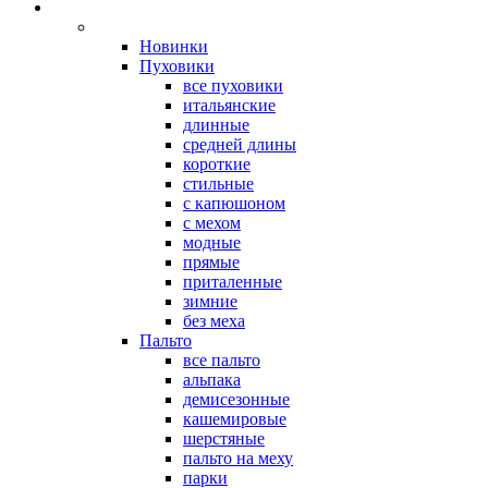
Новинки
Пуховики
все пуховики
итальянские
длинные
средней длины
короткие
стильные
с капюшоном
с мехом
модные
прямые
приталенные
зимние
без меха
Пальто
все пальто
альпака
демисезонные
кашемировые
шерстяные
пальто на меху
парки