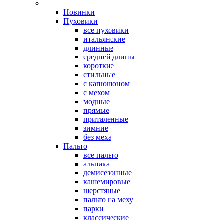
Новинки
Пуховики
все пуховики
итальянские
длинные
средней длины
короткие
стильные
с капюшоном
с мехом
модные
прямые
приталенные
зимние
без меха
Пальто
все пальто
альпака
демисезонные
кашемировые
шерстяные
пальто на меху
парки
классические