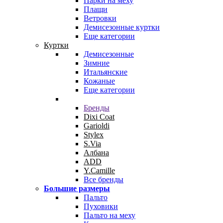
Парки на меху
Плащи
Ветровки
Демисезонные куртки
Еще категории
Куртки
Демисезонные
Зимние
Итальянские
Кожаные
Еще категории
Бренды
Dixi Coat
Garioldi
Stylex
S.Via
Албана
ADD
Y.Camille
Все бренды
Большие размеры
Пальто
Пуховики
Пальто на меху