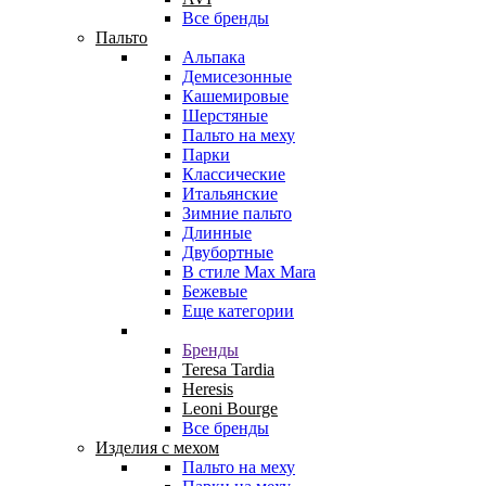
Все бренды
Пальто
Альпака
Демисезонные
Кашемировые
Шерстяные
Пальто на меху
Парки
Классические
Итальянские
Зимние пальто
Длинные
Двубортные
В стиле Max Mara
Бежевые
Еще категории
Бренды
Teresa Tardia
Heresis
Leoni Bourge
Все бренды
Изделия с мехом
Пальто на меху