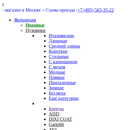
f
- магазин в Москве -
- Схема проезда -
+7 (495) 565-35-22
Женщинам
Новинки
Пуховики
Итальянские
Длинные
Средней длины
Короткие
Стильные
С капюшоном
С мехом
Модные
Прямые
Приталенные
Зимние
Без меха
Еще категории
Бренды
ADD
DIXI COAT
Garioldi
AVI