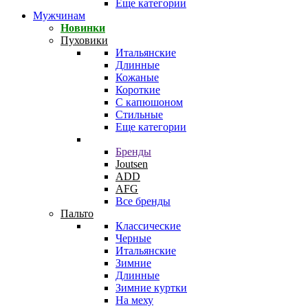
Еще категории
Мужчинам
Новинки
Пуховики
Итальянские
Длинные
Кожаные
Короткие
С капюшоном
Стильные
Еще категории
Бренды
Joutsen
ADD
AFG
Все бренды
Пальто
Классические
Черные
Итальянские
Зимние
Длинные
Зимние куртки
На меху