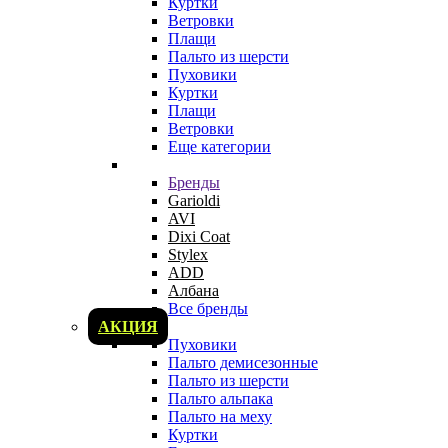
Куртки
Ветровки
Плащи
Пальто из шерсти
Пуховики
Куртки
Плащи
Ветровки
Еще категории
Бренды
Garioldi
AVI
Dixi Coat
Stylex
ADD
Албана
Все бренды
АКЦИЯ
Пуховики
Пальто демисезонные
Пальто из шерсти
Пальто альпака
Пальто на меху
Куртки