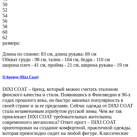
50
52
54
56
58
60
62
размера:
Длина по спинке:
83
см, длина рукава: 69 см
Обхват груди -
98
см, талии -
104
см, бедра -
110
см
ширина плеч -
41
см, пройма -
21
см, ширина рукава -
19
см
О бренде (Dixi Coat)
DIXI COAT – бренд, который можно считать эталоном
финского качества и стиля. Появившись в Финляндии в 90-х
годах прошлого века, он быстро завоевал популярность в
своей стране и за ее пределами. Сейчас одежда от DIXI COAT
стала незаменимым атрибутом русской зимы. Чем же так
привлекает DIXI COAT требовательных жительниц
современного мегаполиса? Ответ прост – DIXI COAT
ориентирован на создание комфортной, практичной одежды,
которая превосходно сидит на любой фигуре. Классические