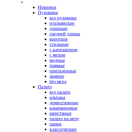
Новинки
Пуховики
все пуховики
итальянские
длинные
средней длины
короткие
стильные
с капюшоном
с мехом
модные
прямые
приталенные
зимние
без меха
Пальто
все пальто
альпака
демисезонные
кашемировые
шерстяные
пальто на меху
парки
классические