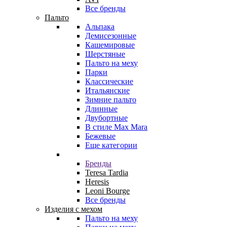
Все бренды
Пальто
Альпака
Демисезонные
Кашемировые
Шерстяные
Пальто на меху
Парки
Классические
Итальянские
Зимние пальто
Длинные
Двубортные
В стиле Max Mara
Бежевые
Еще категории
Бренды
Teresa Tardia
Heresis
Leoni Bourge
Все бренды
Изделия с мехом
Пальто на меху