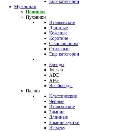
Еще категории
Мужчинам
Новинки
Пуховики
Итальянские
Длинные
Кожаные
Короткие
С капюшоном
Стильные
Еще категории
Бренды
Joutsen
ADD
AFG
Все бренды
Пальто
Классические
Черные
Итальянские
Зимние
Длинные
Зимние куртки
На меху