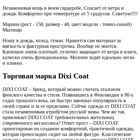
Незаменимая вещь в моем гардеробе. Спасает от ветра и
дождя. Комфортно при температуре от 5 градусов. Советую!!!!
Марина (рост - 158, размер - 48, цвет модели - темно-синий)
Мытищи
Ношу в дождь, холод, туман. Нравится сам материал за
мягкость и фактурная прострочка. Вообще не мнется.
Капюшон очень плотный, отлично защищает от ветра и влаги,
кулиски очень функционалны. Молнии ходят идеально легко
и плавно.
Торговая марка Dixi Coat
DIXI COAT – бренд, который можно считать эталоном
финского качества и стиля. Появившись в Финляндии в 90-х
годах прошлого века, он быстро завоевал популярность в
своей стране и за ее пределами. Сейчас одежда от DIXI COAT
стала незаменимым атрибутом русской зимы. Чем же так
привлекает DIXI COAT требовательных жительниц
современного мегаполиса? Ответ прост – DIXI COAT
ориентирован на создание комфортной, практичной одежды,
которая превосходно сидит на любой фигуре. Классические
силуэты, простые линии и натуральные оттенки DIXI COAT