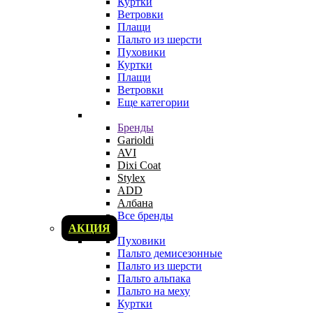
Куртки
Ветровки
Плащи
Пальто из шерсти
Пуховики
Куртки
Плащи
Ветровки
Еще категории
Бренды
Garioldi
AVI
Dixi Coat
Stylex
ADD
Албана
Все бренды
АКЦИЯ
Пуховики
Пальто демисезонные
Пальто из шерсти
Пальто альпака
Пальто на меху
Куртки