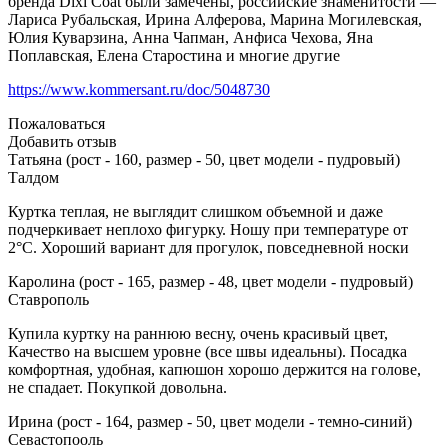
бренда Dixi Coat были замечены, российские знаменитости —
Лариса Рубальская, Ирина Алферова, Марина Могилевская,
Юлия Куварзина, Анна Чапман, Анфиса Чехова, Яна
Поплавская, Елена Старостина и многие другие
https://www.kommersant.ru/doc/5048730
Пожаловаться
Добавить отзыв
Татьяна (рост - 160, размер - 50, цвет модели - пудровый)
Талдом
Куртка теплая, не выглядит слишком объемной и даже
подчеркивает неплохо фигурку. Ношу при температуре от
2°С. Хороший вариант для прогулок, повседневной носки
Каролина (рост - 165, размер - 48, цвет модели - пудровый)
Ставрополь
Купила куртку на раннюю весну, очень красивый цвет,
Качество на высшем уровне (все швы идеальны). Посадка
комфортная, удобная, капюшон хорошо держится на голове,
не спадает. Покупкой довольна.
Ирина (рост - 164, размер - 50, цвет модели - темно-синий)
Севастопооль