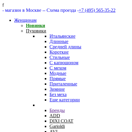
f
- магазин в Москве -
- Схема проезда -
+7 (495) 565-35-22
Женщинам
Новинки
Пуховики
Итальянские
Длинные
Средней длины
Короткие
Стильные
С капюшоном
С мехом
Модные
Прямые
Приталенные
Зимние
Без меха
Еще категории
Бренды
ADD
DIXI COAT
Garioldi
AVI