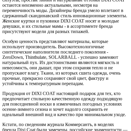
остаются неизменно актуальными, несмотря на
переменчивость моды. Дизайнеры бренда умело вплетают в
сдержанный скандинавский стиль инновационные элементы.
Женские куртки и пуховики DIXI COAT носят и молодые
девушки, и их стильные мамы - в ассортименте бренда
присутствуют модели для разных типажей.
Особую ценность представляют материалы, которые
использует производитель. Высокотехнологичные
синтетические наполнители последнего поколения -
ZeroDown, Thinthulate, SOLARBALL - успешно заменяют
натуральный пух. Их достоинствами являются мягкость и
невесомость, они дышат, при этом сохраняя тепло и не
пропускают влагу. Ткани, из которых сшита одежда, очень
прочные, прекрасно сохраняют свой цвет, фактуру и
устойчивы к температурным перепадам.
Продукция от DIXI COAT настоящий подарок для тех, кто
предпочитает стильную качественную одежду подходящую
для повседневной носки в изменчивых погодных условиях
осенне-зимнего сезона и хочет надолго сохранить ее
идеальный внешний вид и качество при минимальном уходе.
Кстати, по сведениям журнала Коммерсантъ, в моделях
бренда Dixi Coat были замечены, российские знаменитости —