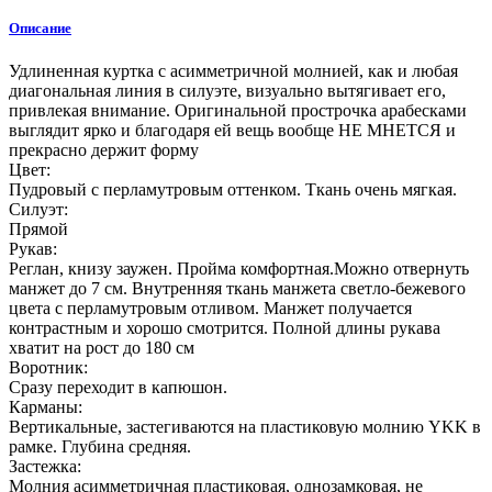
Описание
Удлиненная куртка с асимметричной молнией, как и любая
диагональная линия в силуэте, визуально вытягивает его,
привлекая внимание. Оригинальной прострочка арабесками
выглядит ярко и благодаря ей вещь вообще НЕ МНЕТСЯ и
прекрасно держит форму
Цвет:
Пудровый с перламутровым оттенком. Ткань очень мягкая.
Силуэт:
Прямой
Рукав:
Реглан, книзу заужен. Пройма комфортная.Можно отвернуть
манжет до 7 см. Внутренняя ткань манжета светло-бежевого
цвета с перламутровым отливом. Манжет получается
контрастным и хорошо смотрится. Полной длины рукава
хватит на рост до 180 см
Воротник:
Сразу переходит в капюшон.
Карманы:
Вертикальные, застегиваются на пластиковую молнию YKK в
рамке. Глубина средняя.
Застежка:
Молния асимметричная пластиковая, однозамковая, не