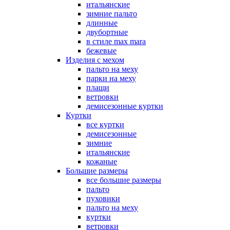
итальянские
зимние пальто
длинные
двубортные
в стиле max mara
бежевые
Изделия с мехом
пальто на меху
парки на меху
плащи
ветровки
демисезонные куртки
Куртки
все куртки
демисезонные
зимние
итальянские
кожаные
Большие размеры
все большие размеры
пальто
пуховики
пальто на меху
куртки
ветровки