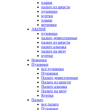
плащи
пальто из шерсти
пуховики
куртки
плащи
ветровки
АКЦИЯ
пуховики
пальто демисезонные
пальто из шерсти
пальто альпака
пальто на меху
куртки
Новинки
Пуховики
все пуховики
Пуховики
Пальто демисезонные
Пальто из шерсти
Пальто альпака
Пальто на меху
Куртки
Пальто
все пальто
Пуховики