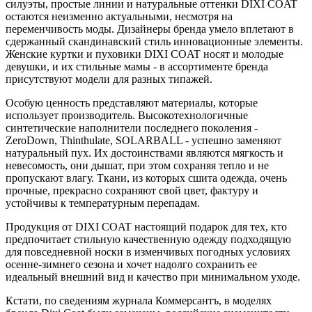
силуэты, простые линии и натуральные оттенки DIXI COAT
остаются неизменно актуальными, несмотря на
переменчивость моды. Дизайнеры бренда умело вплетают в
сдержанный скандинавский стиль инновационные элементы.
Женские куртки и пуховики DIXI COAT носят и молодые
девушки, и их стильные мамы - в ассортименте бренда
присутствуют модели для разных типажей.
Особую ценность представляют материалы, которые
использует производитель. Высокотехнологичные
синтетические наполнители последнего поколения -
ZeroDown, Thinthulate, SOLARBALL - успешно заменяют
натуральный пух. Их достоинствами являются мягкость и
невесомость, они дышат, при этом сохраняя тепло и не
пропускают влагу. Ткани, из которых сшита одежда, очень
прочные, прекрасно сохраняют свой цвет, фактуру и
устойчивы к температурным перепадам.
Продукция от DIXI COAT настоящий подарок для тех, кто
предпочитает стильную качественную одежду подходящую
для повседневной носки в изменчивых погодных условиях
осенне-зимнего сезона и хочет надолго сохранить ее
идеальный внешний вид и качество при минимальном уходе.
Кстати, по сведениям журнала Коммерсантъ, в моделях