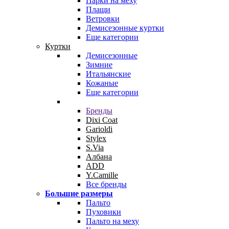
Парки на меху
Плащи
Ветровки
Демисезонные куртки
Еще категории
Куртки
Демисезонные
Зимние
Итальянские
Кожаные
Еще категории
Бренды
Dixi Coat
Garioldi
Stylex
S.Via
Албана
ADD
Y.Camille
Все бренды
Большие размеры
Пальто
Пуховики
Пальто на меху