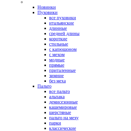
Новинки
Пуховики
все пуховики
итальянские
длинные
средней длины
короткие
стильные
с капюшоном
с мехом
модные
прямые
приталенные
зимние
без меха
Пальто
все пальто
альпака
демисезонные
кашемировые
шерстяные
пальто на меху
парки
классические