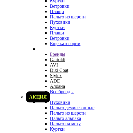
Куртки
Ветровки
Плащи
Пальто из шерсти
Пуховики
Куртки
Плащи
Ветровки
Еще категории
Бренды
Garioldi
AVI
Dixi Coat
Stylex
ADD
Албана
Все бренды
АКЦИЯ
Пуховики
Пальто демисезонные
Пальто из шерсти
Пальто альпака
Пальто на меху
Куртки