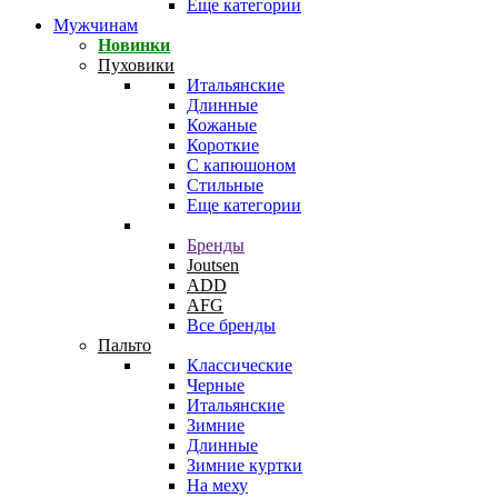
Еще категории
Мужчинам
Новинки
Пуховики
Итальянские
Длинные
Кожаные
Короткие
С капюшоном
Стильные
Еще категории
Бренды
Joutsen
ADD
AFG
Все бренды
Пальто
Классические
Черные
Итальянские
Зимние
Длинные
Зимние куртки
На меху