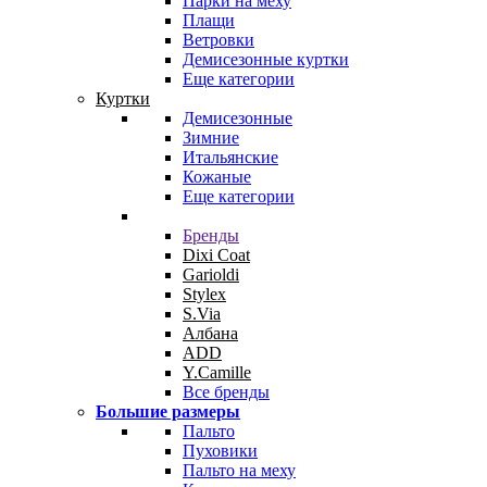
Парки на меху
Плащи
Ветровки
Демисезонные куртки
Еще категории
Куртки
Демисезонные
Зимние
Итальянские
Кожаные
Еще категории
Бренды
Dixi Coat
Garioldi
Stylex
S.Via
Албана
ADD
Y.Camille
Все бренды
Большие размеры
Пальто
Пуховики
Пальто на меху