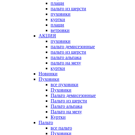
плащи
пальто из шерсти
пуховики
куртки
плащи
ветровки
АКЦИЯ
пуховики
пальто демисезонные
пальто из шерсти
пальто альпака
пальто на меху
куртки
Новинки
Пуховики
все пуховики
Пуховики
Пальто демисезонные
Пальто из шерсти
Пальто альпака
Пальто на меху
Куртки
Пальто
все пальто
Пуховики