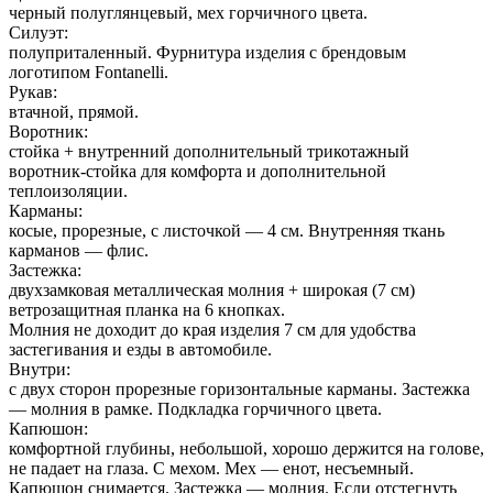
черный полуглянцевый, мех горчичного цвета.
Силуэт:
полуприталенный. Фурнитура изделия с брендовым
логотипом Fontanelli.
Рукав:
втачной, прямой.
Воротник:
стойка + внутренний дополнительный трикотажный
воротник-стойка для комфорта и дополнительной
теплоизоляции.
Карманы:
косые, прорезные, с листочкой — 4 см. Внутренняя ткань
карманов — флис.
Застежка:
двухзамковая металлическая молния + широкая (7 см)
ветрозащитная планка на 6 кнопках.
Молния не доходит до края изделия 7 см для удобства
застегивания и езды в автомобиле.
Внутри:
с двух сторон прорезные горизонтальные карманы. Застежка
— молния в рамке. Подкладка горчичного цвета.
Капюшон:
комфортной глубины, небольшой, хорошо держится на голове,
не падает на глаза. С мехом. Мех — енот, несъемный.
Капюшон снимается. Застежка — молния. Если отстегнуть