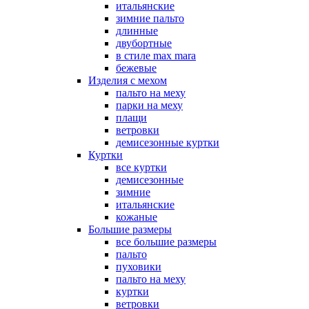
итальянские
зимние пальто
длинные
двубортные
в стиле max mara
бежевые
Изделия с мехом
пальто на меху
парки на меху
плащи
ветровки
демисезонные куртки
Куртки
все куртки
демисезонные
зимние
итальянские
кожаные
Большие размеры
все большие размеры
пальто
пуховики
пальто на меху
куртки
ветровки