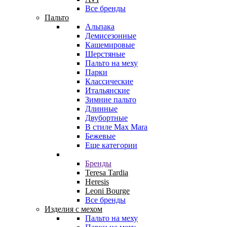
Все бренды
Пальто
Альпака
Демисезонные
Кашемировые
Шерстяные
Пальто на меху
Парки
Классические
Итальянские
Зимние пальто
Длинные
Двубортные
В стиле Max Mara
Бежевые
Еще категории
Бренды
Teresa Tardia
Heresis
Leoni Bourge
Все бренды
Изделия с мехом
Пальто на меху