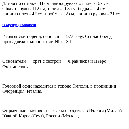
Длина по спинке:
84
см, длина рукава от плеча:
67
см
Обхват груди -
112
см, талии -
108
см, бедра -
114
см
ширина плеч -
47
см, пройма -
22
см, ширина рукава -
21
см
О бренде (Fontanelli)
Итальянский бренд, основан в 1977 году. Сейчас бренд
принадлежит корпорации Nipal Srl.
Основатели — брат с сестрой — Франческа и Пьеро
Фонтанелли.
Головной офис находится в городе Эмполи, в провинции
Флоренция, Италия.
Фирменные выставочные залы находятся в Италии (Милан),
Южной Корее (Сеул), России (Москва).