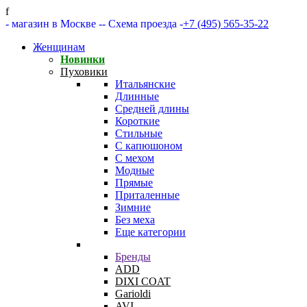
f
- магазин в Москве -
- Схема проезда -
+7 (495) 565-35-22
Женщинам
Новинки
Пуховики
Итальянские
Длинные
Средней длины
Короткие
Стильные
С капюшоном
С мехом
Модные
Прямые
Приталенные
Зимние
Без меха
Еще категории
Бренды
ADD
DIXI COAT
Garioldi
AVI