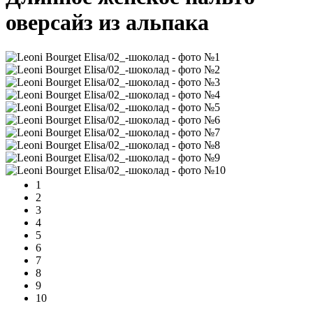
оверсайз из альпака
1
2
3
4
5
6
7
8
9
10