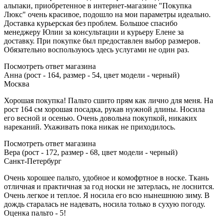
альпаки, приобретенное в интернет-магазине "Покупка
Люкс" очень красивое, подошло на мои параметры идеально.
Доставка курьерская без проблем. Большое спасибо
менеджеру Юлии за консультации и курьеру Елене за
доставку. При покупке был предоставлен выбор размеров.
Обязательно воспользуюсь здесь услугами не один раз.
Посмотреть ответ магазина
Анна (рост - 164, размер - 54, цвет модели - черный)
Москва
Хорошая покупка! Пальто сшито прям как лично для меня. На
рост 164 см хорошая посадка, рукав нужной длины. Носила
его весной и осенью. Очень довольна покупкой, никаких
нареканий. Ухаживать пока никак не приходилось.
Посмотреть ответ магазина
Вера (рост - 172, размер - 68, цвет модели - черный)
Санкт-Петербург
Очень хорошее пальто, удобное и комофртное в носке. Ткань
отличная и практичная за год носки не затерлась, не лоснится.
Очень легкое и теплое. Я носила его всю нынешнюю зиму. В
дождь старалась не надевать, носила только в сухую погоду.
Оценка пальто - 5!