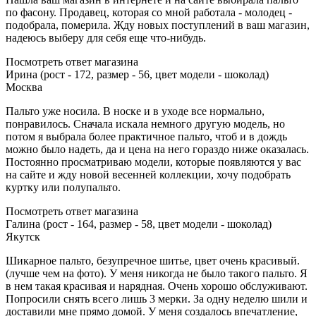
по фасону. Продавец, которая со мной работала - молодец -
подобрала, померила. Жду новых поступлений в ваш магазин,
надеюсь выберу для себя еще что-нибудь.
Посмотреть ответ магазина
Ирина (рост - 172, размер - 56, цвет модели - шоколад)
Москва
Пальто уже носила. В носке и в уходе все нормально,
понравилось. Сначала искала немного другую модель, но
потом я выбрала более практичное пальто, чтоб и в дождь
можно было надеть, да и цена на него гораздо ниже оказалась.
Постоянно просматриваю модели, которые появляются у вас
на сайте и жду новой весенней коллекции, хочу подобрать
куртку или полупальто.
Посмотреть ответ магазина
Галина (рост - 164, размер - 58, цвет модели - шоколад)
Якутск
Шикарное пальто, безупречное шитье, цвет очень красивый.
(лучше чем на фото). У меня никогда не было такого пальто. Я
в нем такая красивая и нарядная. Очень хорошо обслуживают.
Попросили снять всего лишь 3 мерки. За одну неделю шили и
доставили мне прямо домой. У меня создалось впечатление,