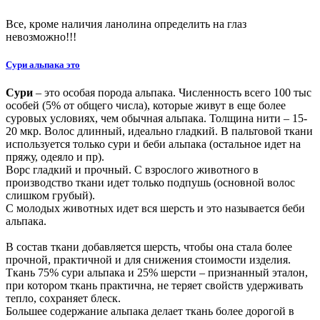
Все, кроме наличия ланолина определить на глаз
невозможно!!!
Сури альпака это
Сури
– это особая порода альпака. Численность всего 100 тыс
особей (5% от общего числа), которые живут в еще более
суровых условиях, чем обычная альпака. Толщина нити – 15-
20 мкр. Волос длинный, идеально гладкий. В пальтовой ткани
используется только сури и беби альпака (остальное идет на
пряжу, одеяло и пр).
Ворс гладкий и прочный. С взрослого животного в
производство ткани идет только подпушь (основной волос
слишком грубый).
С молодых животных идет вся шерсть и это называется беби
альпака.
В состав ткани добавляется шерсть, чтобы она стала более
прочной, практичной и для снижения стоимости изделия.
Ткань 75% сури альпака и 25% шерсти – признанный эталон,
при котором ткань практична, не теряет свойств удерживать
тепло, сохраняет блеск.
Большее содержание альпака делает ткань более дорогой в