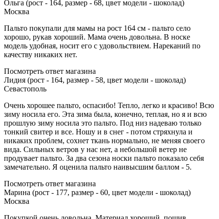
Ольга (рост - 164, размер - 68, цвет модели - шоколад)
Москва
Пальто покупали для мамы на рост 164 см - пальто село
хорошо, рукав хороший. Мама очень довольна. В носке
модель удобная, носит его с удовольствием. Нареканий по
качеству никаких нет.
Посмотреть ответ магазина
Лидия (рост - 164, размер - 58, цвет модели - шоколад)
Севастополь
Очень хорошее пальто, оспасибо! Тепло, легко и красиво! Всю
зиму носила его. Эта зима была, конечно, теплая, но я и всю
прошлую зиму носила это пальто. Под низ надеваю только
тонкий свитер и все. Ношу и в снег - потом стряхнула и
никаких проблем, сохнет ткань нормально, не меняя своего
вида. Сильных ветров у нас нет, а небольшой ветер не
продувает пальто. За два сезона носки пальто показало себя
замечательно. Я оценила пальто наивысшим баллом - 5.
Посмотреть ответ магазина
Марина (рост - 177, размер - 60, цвет модели - шоколад)
Москва
Покупкой очень довольна. Материал хороший, пошив