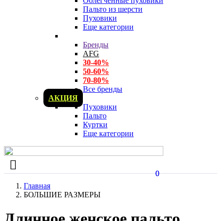
Облегченные пуховики
Пальто из шерсти
Пуховики
Еще категории
Бренды
AFG
30-40%
50-60%
70-80%
Все бренды
АКЦИЯ
Пуховики
Пальто
Куртки
Еще категории
0
0
Главная
БОЛЬШИЕ РАЗМЕРЫ
Длинное женское пальто