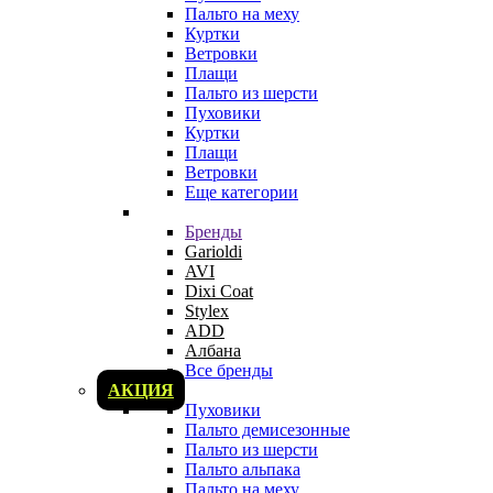
Пальто на меху
Куртки
Ветровки
Плащи
Пальто из шерсти
Пуховики
Куртки
Плащи
Ветровки
Еще категории
Бренды
Garioldi
AVI
Dixi Coat
Stylex
ADD
Албана
Все бренды
АКЦИЯ
Пуховики
Пальто демисезонные
Пальто из шерсти
Пальто альпака
Пальто на меху