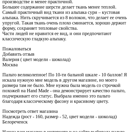
производстве и менее практичной.
Большее содержание шерсти делает ткань менее теплой.
Самый практичный вид ткани из альпака сури – кустовая
альпака. Нить скручивается из 8 волокон, что делает ее очень
упругой. Такая ткань очень плохо сминается, хорошо держит
форму, сохраняет тепловые свойства.
Части людей не нравится ее вид, и они предпочитают
классическую гладкую альпаку.
Пожаловаться
Добавить отзыв
Валерия ( цвет модели - шоколад)
Москва
Пальто великолепное! По 10-ти бальной шкале - 10 баллов! Я
искала нужную мне модель в другом магазине, но моего
размера там не было. Мне нужна была модель со строчкой
похожей на Hand Made - она демонстрирует качество пальто,
подчеркивает его статус. Выбрала именно это пальто
благодаря классическому фасону и красивому цвету.
Посмотреть ответ магазина
Надежда (рост - 160, размер - 52, цвет модели - шоколад)
Белореченск
Нашла ваш магазин в интернете и на сайте выбирала пальто