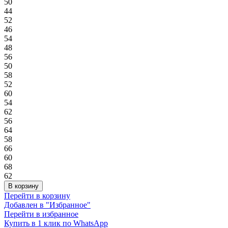
50
44
52
46
54
48
56
50
58
52
60
54
62
56
64
58
66
60
68
62
В корзину
Перейти в корзину
Добавлен в "Избранное"
Перейти в избранное
Купить в 1 клик по WhatsApp