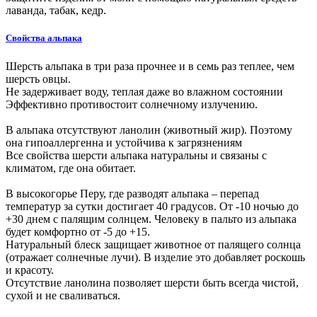
лаванда, табак, кедр.
Свойства альпака
Шерсть альпака в три раза прочнее и в семь раз теплее, чем
шерсть овцы.
Не задерживает воду, теплая даже во влажном состоянии
Эффективно противостоит солнечному излучению.
В альпака отсутствуют ланолин (животный жир). Поэтому
она гипоаллергенна и устойчива к загрязнениям
Все свойства шерсти альпака натуральны и связаны с
климатом, где она обитает.
В высокогорье Перу, где разводят альпака – перепад
температур за сутки достигает 40 градусов. От -10 ночью до
+30 днем с палящим солнцем. Человеку в пальто из альпака
будет комфортно от -5 до +15.
Натуральный блеск защищает животное от палящего солнца
(отражает солнечные лучи). В изделие это добавляет роскошь
и красоту.
Отсутствие ланолина позволяет шерсти быть всегда чистой,
сухой и не сваливаться.