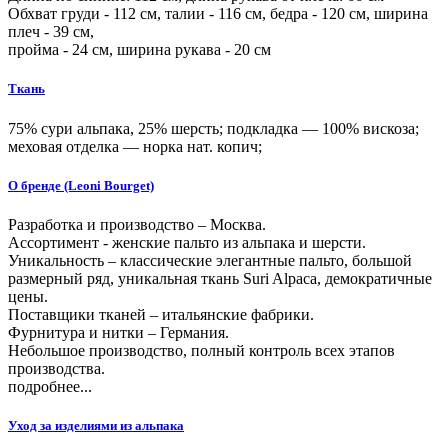
Обхват груди -
112
см, талии -
116
см, бедра -
120
см, ширина
плеч -
39
см,
пройма -
24
см, ширина рукава - 20 см
Ткань
75% сури альпака, 25% шерсть; подкладка — 100% вискоза;
меховая отделка — норка нат. копич;
О бренде (Leoni Bourget)
Разработка и производство – Москва.
Ассортимент - женские пальто из альпака и шерсти.
Уникальность – классические элегантные пальто, большой
размерный ряд, уникальная ткань Suri Alpaca, демократичные
цены.
Поставщики тканей – итальянcкие фабрики.
Фурнитура и нитки – Германия.
Небольшое производство, полный контроль всех этапов
производства.
подробнее...
Уход за изделиями из альпака