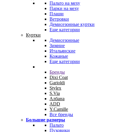
Пальто на меху
Парки на меху
Плащи
Ветровки
Демисезонные куртки
Еще категории
Куртки
Демисезонные
Зимние
Итальянские
Кожаные
Еще категории
Бренды
Dixi Coat
Garioldi
Stylex
S.Via
Албана
ADD
Y.Camille
Все бренды
Большие размеры
Пальто
Пуховики