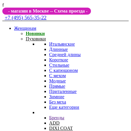
f
- магазин в Москве -
- Схема проезда -
+7 (495) 565-35-22
Женщинам
Новинки
Пуховики
Итальянские
Длинные
Средней длины
Короткие
Стильные
С капюшоном
С мехом
Модные
Прямые
Приталенные
Зимние
Без меха
Еще категории
Бренды
ADD
DIXI COAT