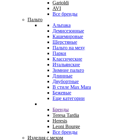
Garioldi
AVI
Все бренды
Пальто
Альпака
Демисезонные
Кашемировые
Шерстяные
Пальто на меху
Парки
Классические
Итальянские
Зимние пальто
Длинные
Двубортные
В стиле Max Mara
Бежевые
Еще категории
Бренды
Teresa Tardia
Heresis
Leoni Bourge
Все бренды
Изделия с мехом