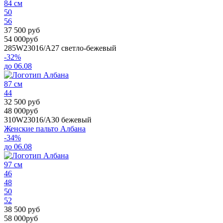
84 см
50
56
37 500 руб
54 000руб
285W23016/A27
светло-бежевый
-32%
до 06.08
87 см
44
32 500 руб
48 000руб
310W23016/A30
бежевый
Женские пальто Албана
-34%
до 06.08
97 см
46
48
50
52
38 500 руб
58 000руб