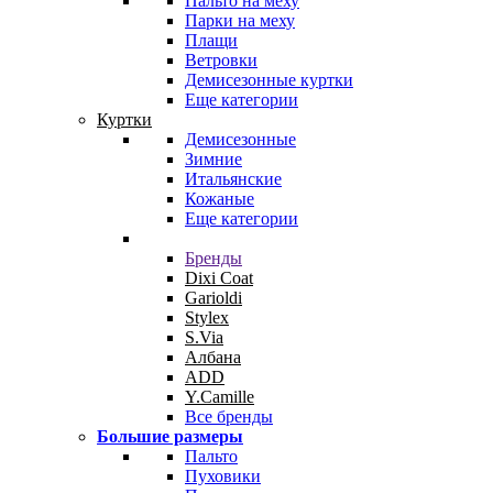
Пальто на меху
Парки на меху
Плащи
Ветровки
Демисезонные куртки
Еще категории
Куртки
Демисезонные
Зимние
Итальянские
Кожаные
Еще категории
Бренды
Dixi Coat
Garioldi
Stylex
S.Via
Албана
ADD
Y.Camille
Все бренды
Большие размеры
Пальто
Пуховики