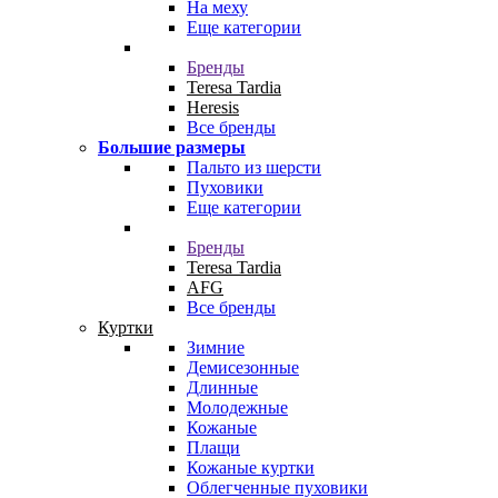
На меху
Еще категории
Бренды
Teresa Tardia
Heresis
Все бренды
Большие размеры
Пальто из шерсти
Пуховики
Еще категории
Бренды
Teresa Tardia
AFG
Все бренды
Куртки
Зимние
Демисезонные
Длинные
Молодежные
Кожаные
Плащи
Кожаные куртки
Облегченные пуховики