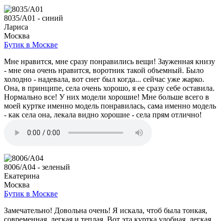
8035/A01 - синий
Лариса
Москва
Бутик в Москве
Мне нравится, мне сразу понравились вещи! Зауженная книзу
- мне она очень нравится, воротник такой объемный. Было
холодно - надевала, вот снег был когда... сейчас уже жарко.
Она, в принципе, села очень хорошо, я ее сразу себе оставила.
Нормально все! У них модели хорошие! Мне больше всего в
моей куртке именно модель понравилась, сама именно модель
- как села она, лекала видно хорошие - села прям отлично!
8006/A04 - зеленый
Екатерина
Москва
Бутик в Москве
Замечательно! Довольна очень! Я искала, чтоб была тонкая,
современная, легкая и теплая. Вот эта куртка удобная, легкая,