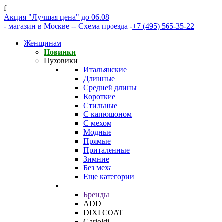
f
Акция "Лучшая цена" до 06.08
- магазин в Москве -
- Схема проезда -
+7 (495) 565-35-22
Женщинам
Новинки
Пуховики
Итальянские
Длинные
Средней длины
Короткие
Стильные
С капюшоном
С мехом
Модные
Прямые
Приталенные
Зимние
Без меха
Еще категории
Бренды
ADD
DIXI COAT
Garioldi