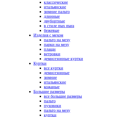
классические
итальянские
зимние пальто
длинные
двубортные
в стиле max mara
бежевые
Изделия с мехом
пальто на меху
парки на меху
плащи
ветровки
демисезонные куртки
Куртки
все куртки
демисезонные
зимние
итальянские
кожаные
Большие размеры
все большие размеры
пальто
пуховики
пальто на меху
куртки