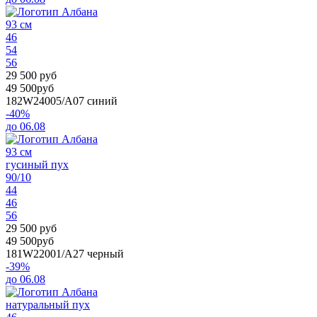
93 см
46
54
56
29 500 руб
49 500руб
182W24005/А07
синий
-40%
до 06.08
93 см
гусиный пух
90/10
44
46
56
29 500 руб
49 500руб
181W22001/A27
черный
-39%
до 06.08
натуральный пух