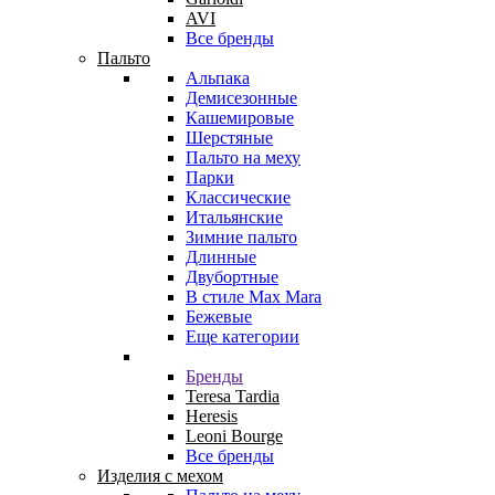
AVI
Все бренды
Пальто
Альпака
Демисезонные
Кашемировые
Шерстяные
Пальто на меху
Парки
Классические
Итальянские
Зимние пальто
Длинные
Двубортные
В стиле Max Mara
Бежевые
Еще категории
Бренды
Teresa Tardia
Heresis
Leoni Bourge
Все бренды
Изделия с мехом