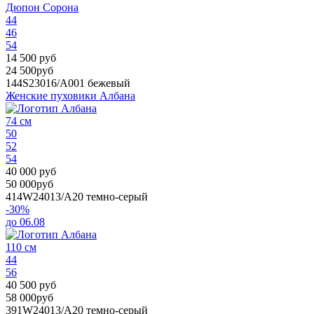
Дюпон Сорона
44
46
54
14 500 руб
24 500руб
144S23016/A001
бежевый
Женские пуховики Албана
74 см
50
52
54
40 000 руб
50 000руб
414W24013/А20
темно-серый
-30%
до 06.08
110 см
44
56
40 500 руб
58 000руб
391W24013/А20
темно-серый