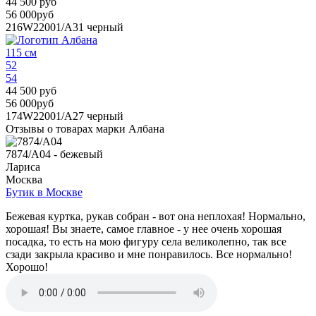
44 500 руб
56 000руб
216W22001/A31
черный
115 см
52
54
44 500 руб
56 000руб
174W22001/A27
черный
Отзывы о товарах марки Албана
7874/A04 - бежевый
Лариса
Москва
Бутик в Москве
Бежевая куртка, рукав собран - вот она неплохая! Нормально,
хорошая! Вы знаете, самое главное - у нее очень хорошая
посадка, то есть на мою фигуру села великолепно, так все
сзади закрыла красиво и мне понравилось. Все нормально!
Хорошо!