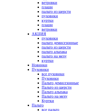
ветровки
плащи
пальто из шерсти
пуховики
куртки
плащи
ветровки
АКЦИЯ
пуховики
пальто демисезонные
пальто из шерсти
пальто альпака
пальто на меху
куртки
Новинки
Пуховики
все пуховики
Пуховики
Пальто демисезонные
Пальто из шерсти
Пальто альпака
Пальто на меху
Куртки
Пальто
все пальто