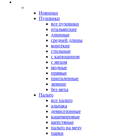
Новинки
Пуховики
все пуховики
итальянские
длинные
средней длины
короткие
стильные
с капюшоном
с мехом
модные
прямые
приталенные
зимние
без меха
Пальто
все пальто
альпака
демисезонные
кашемировые
шерстяные
пальто на меху
парки