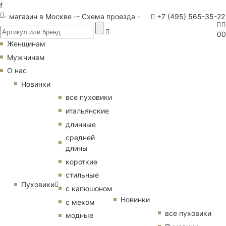
f
- магазин в Москве -
- Схема проезда -
+7 (495) 565-35-22
0
0
Женщинам
Мужчинам
О нас
Новинки
все пуховики
итальянские
длинные
средней
длины
короткие
стильные
Пуховики
с капюшоном
Новинки
с мехом
все пуховики
модные