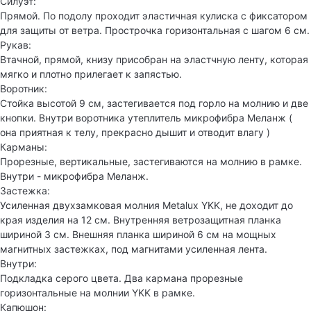
Силуэт:
Прямой. По подолу проходит эластичная кулиска с фиксатором
для защиты от ветра. Прострочка горизонтальная с шагом 6 см.
Рукав:
Втачной, прямой, книзу присобран на эластчную ленту, которая
мягко и плотно прилегает к запястью.
Воротник:
Стойка высотой 9 см, застегивается под горло на молнию и две
кнопки. Внутри воротника утеплитель микрофибра Меланж (
она приятная к телу, прекрасно дышит и отводит влагу )
Карманы:
Прорезные, вертикальные, застегиваются на молнию в рамке.
Внутри - микрофибра Меланж.
Застежка:
Усиленная двухзамковая молния Metalux YKK, не доходит до
края изделия на 12 см. Внутренняя ветрозащитная планка
шириной 3 см. Внешняя планка шириной 6 см на мощных
магнитных застежках, под магнитами усиленная лента.
Внутри:
Подкладка серого цвета. Два кармана прорезные
горизонтальные на молнии YKK в рамке.
Капюшон: