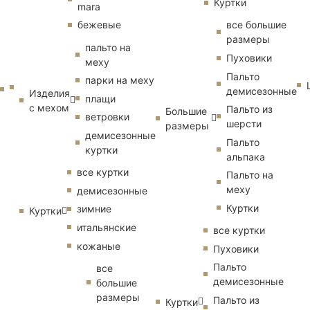
Куртки
mara
бежевые
все большие
размеры
пальто на
Пуховики
меху
Пальто
парки на меху
демисезонные
Изделия
плащи
с мехом
Пальто из
Большие
ветровки
шерсти
размеры
демисезонные
Пальто
куртки
альпака
все куртки
Пальто на
меху
демисезонные
Куртки
зимние
Куртки
итальянские
все куртки
кожаные
Пуховики
Пальто
все
демисезонные
большие
размеры
Пальто из
Куртки