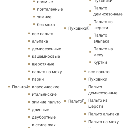
Пуховики
прямые
Пальто
приталенные
демисезонные
зимние
Пальто из
без меха
шерсти
Пуховики
все пальто
Пальто
альпака
альпака
демисезонные
Пальто на
меху
кашемировые
Куртки
шерстяные
пальто на меху
все пальто
парки
Пуховики
Пальто
классические
Пальто
демисезонные
итальянские
Пальто из
Пальто
зимние пальто
шерсти
длинные
Пальто альпака
двубортные
Пальто на меху
в стиле max