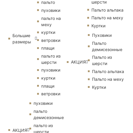
шерсти
пальто
Пальто альпака
пуховики
Пальто на меху
пальто на
меху
Куртки
куртки
Пуховики
Большие
ветровки
размеры
Пальто
плащи
демисезонные
пальто из
Пальто из
АКЦИЯ
шерсти
шерсти
пуховики
Пальто альпака
куртки
Пальто на меху
плащи
Куртки
ветровки
пуховики
пальто
демисезонные
пальто из
АКЦИЯ
шерсти