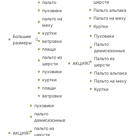
шерсти
пальто
Пальто альпака
пуховики
Пальто на меху
пальто на
меху
Куртки
куртки
Пуховики
Большие
ветровки
размеры
Пальто
плащи
демисезонные
пальто из
Пальто из
АКЦИЯ
шерсти
шерсти
пуховики
Пальто альпака
куртки
Пальто на меху
плащи
Куртки
ветровки
пуховики
пальто
демисезонные
пальто из
АКЦИЯ
шерсти