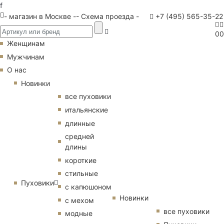
f
- магазин в Москве -
- Схема проезда -
+7 (495) 565-35-22
0
0
Женщинам
Мужчинам
О нас
Новинки
все пуховики
итальянские
длинные
средней
длины
короткие
стильные
Пуховики
с капюшоном
Новинки
с мехом
все пуховики
модные