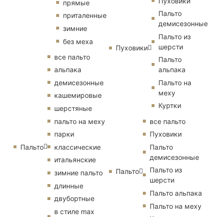
Пуховики
прямые
Пальто
приталенные
демисезонные
зимние
Пальто из
без меха
шерсти
Пуховики
все пальто
Пальто
альпака
альпака
демисезонные
Пальто на
меху
кашемировые
Куртки
шерстяные
пальто на меху
все пальто
парки
Пуховики
Пальто
классические
Пальто
демисезонные
итальянские
Пальто из
Пальто
зимние пальто
шерсти
длинные
Пальто альпака
двубортные
Пальто на меху
в стиле max