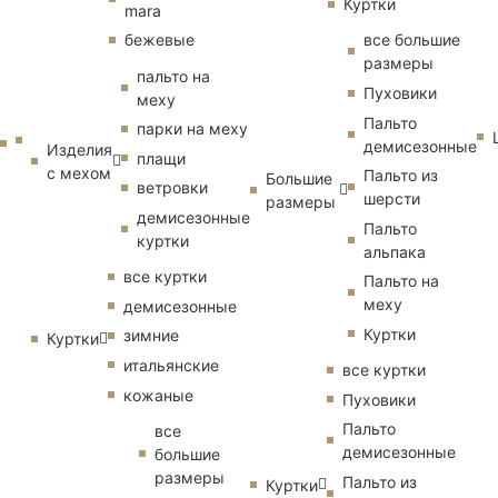
Куртки
mara
бежевые
все большие
размеры
пальто на
Пуховики
меху
Пальто
парки на меху
демисезонные
Изделия
плащи
с мехом
Пальто из
Большие
ветровки
шерсти
размеры
демисезонные
Пальто
куртки
альпака
все куртки
Пальто на
меху
демисезонные
Куртки
зимние
Куртки
итальянские
все куртки
кожаные
Пуховики
Пальто
все
демисезонные
большие
размеры
Пальто из
Куртки