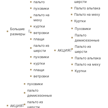
шерсти
пальто
Пальто альпака
пуховики
Пальто на меху
пальто на
меху
Куртки
куртки
Пуховики
Большие
ветровки
размеры
Пальто
плащи
демисезонные
пальто из
Пальто из
АКЦИЯ
шерсти
шерсти
пуховики
Пальто альпака
куртки
Пальто на меху
плащи
Куртки
ветровки
пуховики
пальто
демисезонные
пальто из
АКЦИЯ
шерсти