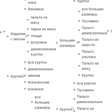
Куртки
mara
бежевые
все большие
размеры
пальто на
Пуховики
меху
Пальто
парки на меху
демисезонные
Изделия
плащи
с мехом
Пальто из
Большие
ветровки
шерсти
размеры
демисезонные
Пальто
куртки
альпака
все куртки
Пальто на
меху
демисезонные
Куртки
зимние
Куртки
итальянские
все куртки
кожаные
Пуховики
Пальто
все
демисезонные
большие
размеры
Пальто из
Куртки