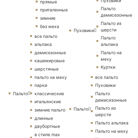
Пуховики
прямые
Пальто
приталенные
демисезонные
зимние
Пальто из
без меха
шерсти
Пуховики
все пальто
Пальто
альпака
альпака
демисезонные
Пальто на
меху
кашемировые
Куртки
шерстяные
пальто на меху
все пальто
парки
Пуховики
Пальто
классические
Пальто
демисезонные
итальянские
Пальто из
Пальто
зимние пальто
шерсти
длинные
Пальто альпака
двубортные
Пальто на меху
в стиле max