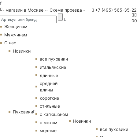
f
- магазин в Москве -
- Схема проезда -
+7 (495) 565-35-22
0
0
Женщинам
Мужчинам
О нас
Новинки
все пуховики
итальянские
длинные
средней
длины
короткие
стильные
Пуховики
с капюшоном
Новинки
с мехом
все пуховики
модные