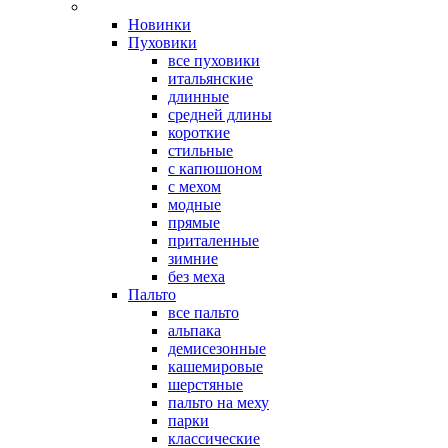
Новинки
Пуховики
все пуховики
итальянские
длинные
средней длины
короткие
стильные
с капюшоном
с мехом
модные
прямые
приталенные
зимние
без меха
Пальто
все пальто
альпака
демисезонные
кашемировые
шерстяные
пальто на меху
парки
классические