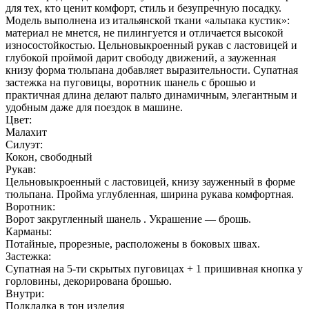
для тех, кто ценит комфорт, стиль и безупречную посадку.
Модель выполнена из итальянской ткани «альпака кустик»:
материал не мнется, не пилингуется и отличается высокой
износостойкостью. Цельновыкроенный рукав с ластовицей и
глубокой проймой дарит свободу движений, а зауженная
книзу форма тюльпана добавляет выразительности. Супатная
застежка на пуговицы, воротник шанель с брошью и
практичная длина делают пальто динамичным, элегантным и
удобным даже для поездок в машине.
Цвет:
Малахит
Силуэт:
Кокон, свободный
Рукав:
Цельновыкроенный с ластовицей, книзу зауженный в форме
тюльпана. Пройма углубленная, ширина рукава комфортная.
Воротник:
Ворот закругленный шанель . Украшение — брошь.
Карманы:
Потайные, прорезные, расположены в боковых швах.
Застежка:
Супатная на 5-ти скрытых пуговицах + 1 пришивная кнопка у
горловины, декорирована брошью.
Внутри:
Подкладка в тон изделия