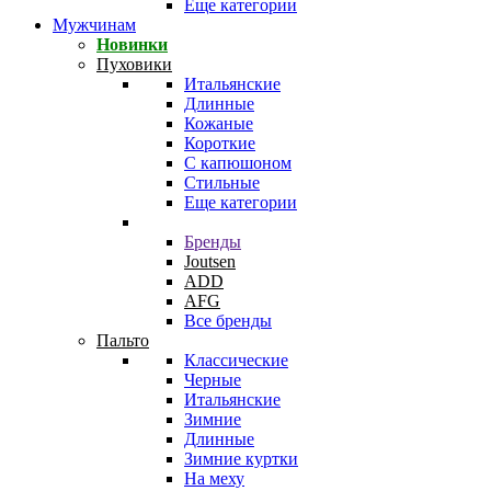
Еще категории
Мужчинам
Новинки
Пуховики
Итальянские
Длинные
Кожаные
Короткие
С капюшоном
Стильные
Еще категории
Бренды
Joutsen
ADD
AFG
Все бренды
Пальто
Классические
Черные
Итальянские
Зимние
Длинные
Зимние куртки
На меху