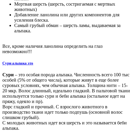
Мертвая шерсть (шерсть, состригаемая с мертвых
животных)
Добавление ланолина или других компонентов для
усиления блеска.
Самый грубый обман – шерсть ламы, выдаваемая за
альпака.
Все, кроме наличия ланолина определить на глаз
невозможно!!!
Сури альпака это
Сури
– это особая порода альпака. Численность всего 100 тыс
особей (5% от общего числа), которые живут в еще более
суровых условиях, чем обычная альпака. Толщина нити – 15-
20 мкр. Волос длинный, идеально гладкий. В пальтовой ткани
используется только сури и беби альпака (остальное идет на
пряжу, одеяло и пр).
Ворс гладкий и прочный. С взрослого животного в
производство ткани идет только подпушь (основной волос
слишком грубый).
С молодых животных идет вся шерсть и это называется беби
альпака.