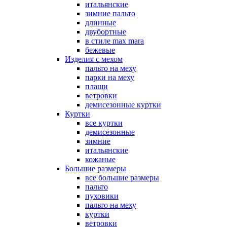
итальянские
зимние пальто
длинные
двубортные
в стиле max mara
бежевые
Изделия с мехом
пальто на меху
парки на меху
плащи
ветровки
демисезонные куртки
Куртки
все куртки
демисезонные
зимние
итальянские
кожаные
Большие размеры
все большие размеры
пальто
пуховики
пальто на меху
куртки
ветровки