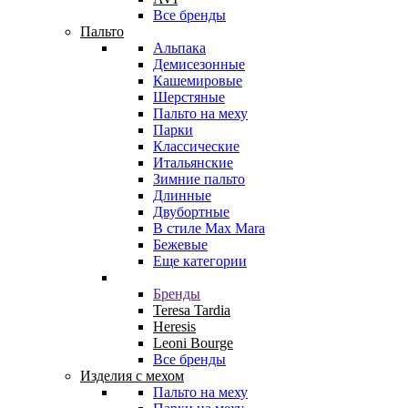
Все бренды
Пальто
Альпака
Демисезонные
Кашемировые
Шерстяные
Пальто на меху
Парки
Классические
Итальянские
Зимние пальто
Длинные
Двубортные
В стиле Max Mara
Бежевые
Еще категории
Бренды
Teresa Tardia
Heresis
Leoni Bourge
Все бренды
Изделия с мехом
Пальто на меху