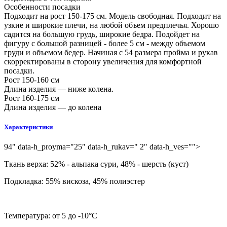
Особенности посадки
Подходит на рост 150-175 см. Модель свободная. Подходит на
узкие и широкие плечи, на любой объем предплечья. Хорошо
садится на большую грудь, широкие бедра. Подойдет на
фигуру с большой разницей - более 5 см - между объемом
груди и объемом бедер. Начиная с 54 размера пройма и рукав
скорректированы в сторону увеличения для комфортной
посадки.
Рост 150-160 см
Длина изделия — ниже колена.
Рост 160-175 см
Длина изделия — до колена
Характеристики
94" data-h_proyma="25" data-h_rukav=" 2" data-h_ves="">
Ткань верха:
52% - альпака сури, 48% - шерсть (куст)
Подкладка:
55% вискоза, 45% полиэстер
Температура:
от 5 до -10°C