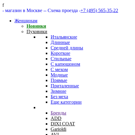
f
- магазин в Москве -
- Схема проезда -
+7 (495) 565-35-22
Женщинам
Новинки
Пуховики
Итальянские
Длинные
Средней длины
Короткие
Стильные
С капюшоном
С мехом
Модные
Прямые
Приталенные
Зимние
Без меха
Еще категории
Бренды
ADD
DIXI COAT
Garioldi
AVI