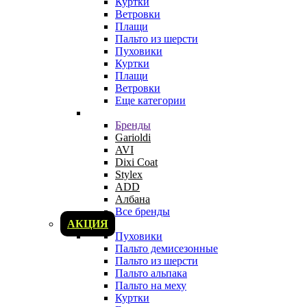
Куртки
Ветровки
Плащи
Пальто из шерсти
Пуховики
Куртки
Плащи
Ветровки
Еще категории
Бренды
Garioldi
AVI
Dixi Coat
Stylex
ADD
Албана
Все бренды
АКЦИЯ
Пуховики
Пальто демисезонные
Пальто из шерсти
Пальто альпака
Пальто на меху
Куртки