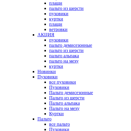
плащи
пальто из шерсти
пуховики
куртки
плащи
ветровки
АКЦИЯ
пуховики
пальто демисезонные
пальто из шерсти
пальто альпака
пальто на меху
куртки
Новинки
Пуховики
все пуховики
Пуховики
Пальто демисезонные
Пальто из шерсти
Пальто альпака
Пальто на меху
Куртки
Пальто
все пальто
Пуховики