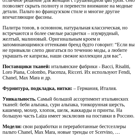
отличное решение для женщин с грушевидной фигурой. Оно
позволяет скрыть полноту и перевести внимание на модные
детали. Пальто во французском стиле и многие другие
впечатляющие фасоны.
Палитра тонов, в основном, натуральная классическая, но
встречаются и более смелые расцветки – изумрудный,
желтый, малиновый. Оригинальным кроем и
запоминающимися оттенками бренд будто говорит: “Если вы
не привыкли слепо двигаться по течению моды, а любите
украшать ее капризы, наши свежие коллекции для вас”.
Поставщики тканей:
итальянские фабрики - Bacci, Risaliti,
Loro Piana, Colombo, Piacenza, Ricceri. Их используют Fendi,
Chanel, Max Mara и др.
Фурнитура, подкладка, нитки:
– Германия, Италия.
Уникальность.
Самый большой ассортимент итальянских
тканей: беби альпака, сури альпака, тонкорунная шерсть,
кашемир, мохер, хлопок, шелк, жаккарды и принты. На
большую часть Laiza имеет эксклюзив на поставки в Россию.
Модели:
свои разработки и переработанные бестселлеры
пальто Chanel, Max Mara, новые тренды от Scervino, …