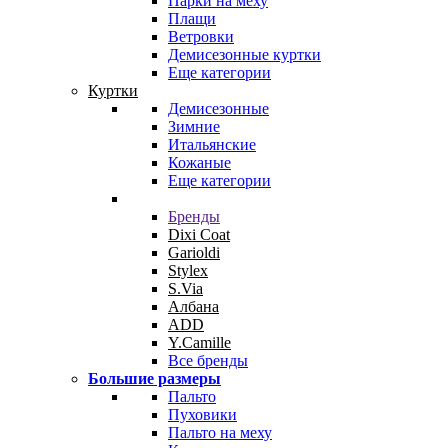
Парки на меху
Плащи
Ветровки
Демисезонные куртки
Еще категории
Куртки
Демисезонные
Зимние
Итальянские
Кожаные
Еще категории
Бренды
Dixi Coat
Garioldi
Stylex
S.Via
Албана
ADD
Y.Camille
Все бренды
Большие размеры
Пальто
Пуховики
Пальто на меху