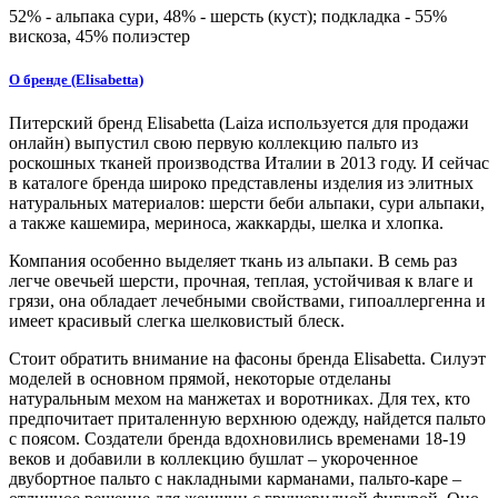
52% - альпака сури, 48% - шерсть (куст); подкладка - 55%
вискоза, 45% полиэстер
О бренде (Elisabetta)
Питерский бренд Elisabetta (Laiza используется для продажи
онлайн) выпустил свою первую коллекцию пальто из
роскошных тканей производства Италии в 2013 году. И сейчас
в каталоге бренда широко представлены изделия из элитных
натуральных материалов: шерсти беби альпаки, сури альпаки,
а также кашемира, мериноса, жаккарды, шелка и хлопка.
Компания особенно выделяет ткань из альпаки. В семь раз
легче овечьей шерсти, прочная, теплая, устойчивая к влаге и
грязи, она обладает лечебными свойствами, гипоаллергенна и
имеет красивый слегка шелковистый блеск.
Стоит обратить внимание на фасоны бренда Elisabetta. Силуэт
моделей в основном прямой, некоторые отделаны
натуральным мехом на манжетах и воротниках. Для тех, кто
предпочитает приталенную верхнюю одежду, найдется пальто
с поясом. Создатели бренда вдохновились временами 18-19
веков и добавили в коллекцию бушлат – укороченное
двубортное пальто с накладными карманами, пальто-каре –