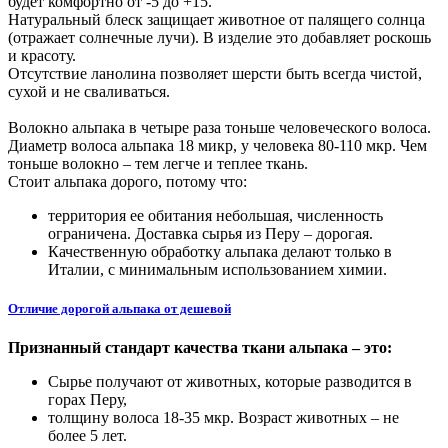
будет комфортно от -5 до +15.
Натуральный блеск защищает животное от палящего солнца
(отражает солнечные лучи). В изделие это добавляет роскошь
и красоту.
Отсутствие ланолина позволяет шерсти быть всегда чистой,
сухой и не сваливаться.
Волокно альпака в четыре раза тоньше человеческого волоса.
Диаметр волоса альпака 18 микр, у человека 80-110 мкр. Чем
тоньше волокно – тем легче и теплее ткань.
Стоит альпака дорого, потому что:
территория ее обитания небольшая, численность
ограничена. Доставка сырья из Перу – дорогая.
Качественную обработку альпака делают только в
Италии, с минимальным использованием химии.
Отличие дорогой альпака от дешевой
Признанный стандарт качества ткани альпака – это:
Сырье получают от животных, которые разводится в
горах Перу,
толщину волоса 18-35 мкр. Возраст животных – не
более 5 лет.