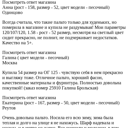
Посмотреть ответ магазина
Анна (рост - 158, размер - 52, цвет модели - песочный)
Одинцово
Всегда считала, что такие пальто только для худеньких, но
померила в магазине и купила не раздумывая! Мои параметры
120/107/120, 1.58 - рост - 52 размер, несмотря на светлый цвет
сидит прекрасно, не полнит, не подчеркивает недостатков.
Качество на 5+.
Посмотреть ответ магазина
Галина ( цвет модели - песочный)
Москва
Купила 54 размер на ОГ 125 - чувствую себя в нем прекрасно
и выгляжу тоже. Отличное пальто, хороший фасон,
качественные материалы и фурнитура. Полностью довольна
покупкой! (заказ номер 25910 Галина Брольская)
Посмотреть ответ магазина
Екатерина (рост - 167, размер - 50, цвет модели - песочный)
Реутов
Очень довольна пальто. Носила его всю зиму, зима была
теплая и долго на улице я не нахожусь. Шарф надевала и
носила, и в метро не жарко. Все оценили и молодежь в том