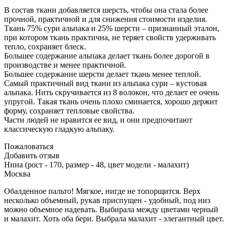
В состав ткани добавляется шерсть, чтобы она стала более
прочной, практичной и для снижения стоимости изделия.
Ткань 75% сури альпака и 25% шерсти – признанный эталон,
при котором ткань практична, не теряет свойств удерживать
тепло, сохраняет блеск.
Большее содержание альпака делает ткань более дорогой в
производстве и менее практичной.
Большее содержание шерсти делает ткань менее теплой.
Самый практичный вид ткани из альпака сури – кустовая
альпака. Нить скручивается из 8 волокон, что делает ее очень
упругой. Такая ткань очень плохо сминается, хорошо держит
форму, сохраняет тепловые свойства.
Части людей не нравится ее вид, и они предпочитают
классическую гладкую альпаку.
Пожаловаться
Добавить отзыв
Нина (рост - 170, размер - 48, цвет модели - малахит)
Москва
Обалденное пальто! Мягкое, нигде не топорщится. Верх
несколько объемный, рукав приспущен - удобный, под низ
можно объемное надевать. Выбирала между цветами черный
и малахит. Хоть оба бери. Выбрала малахит - элегантный цвет.