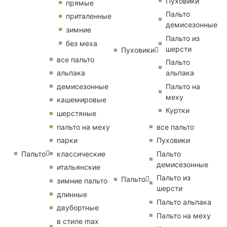
Пуховики
прямые
Пальто
приталенные
демисезонные
зимние
Пальто из
без меха
шерсти
Пуховики
все пальто
Пальто
альпака
альпака
демисезонные
Пальто на
меху
кашемировые
Куртки
шерстяные
пальто на меху
все пальто
парки
Пуховики
Пальто
классические
Пальто
демисезонные
итальянские
Пальто из
Пальто
зимние пальто
шерсти
длинные
Пальто альпака
двубортные
Пальто на меху
в стиле max