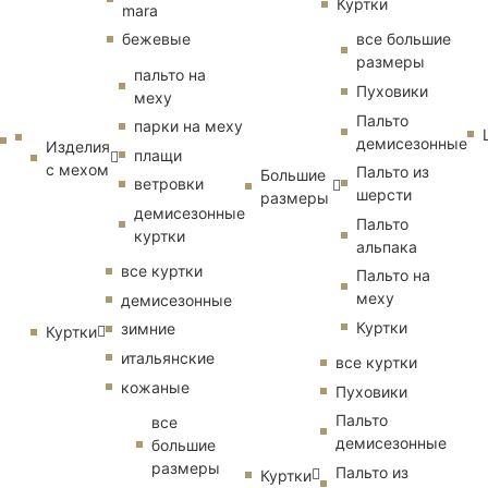
Куртки
mara
бежевые
все большие
размеры
пальто на
Пуховики
меху
Пальто
парки на меху
демисезонные
Изделия
плащи
с мехом
Пальто из
Большие
ветровки
шерсти
размеры
демисезонные
Пальто
куртки
альпака
все куртки
Пальто на
меху
демисезонные
Куртки
зимние
Куртки
итальянские
все куртки
кожаные
Пуховики
Пальто
все
демисезонные
большие
размеры
Пальто из
Куртки