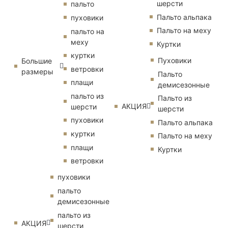
шерсти
пальто
Пальто альпака
пуховики
Пальто на меху
пальто на
меху
Куртки
куртки
Пуховики
Большие
ветровки
размеры
Пальто
плащи
демисезонные
пальто из
Пальто из
АКЦИЯ
шерсти
шерсти
пуховики
Пальто альпака
куртки
Пальто на меху
плащи
Куртки
ветровки
пуховики
пальто
демисезонные
пальто из
АКЦИЯ
шерсти