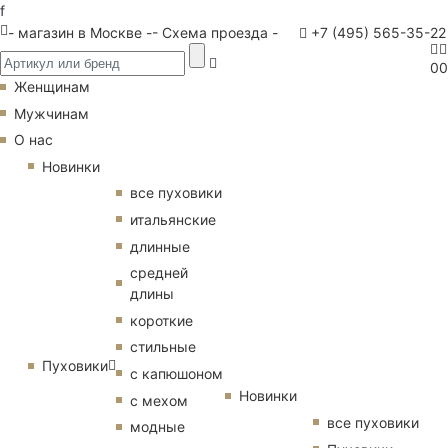
f
- магазин в Москве -
- Схема проезда -
+7 (495) 565-35-22
0
0
Женщинам
Мужчинам
О нас
Новинки
все пуховики
итальянские
длинные
средней
длины
короткие
стильные
Пуховики
с капюшоном
Новинки
с мехом
все пуховики
модные