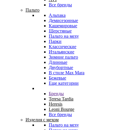
Все бренды
Пальто
Альпака
Демисезонные
Кашемировые
Шерстяные
Пальто на меху
Парки
Классические
Итальянские
Зимние пальто
Длинные
Двубортные
В стиле Max Mara
Бежевые
Еще категории
Бренды
Teresa Tardia
Heresis
Leoni Bourge
Все бренды
Изделия с мехом
Пальто на меху