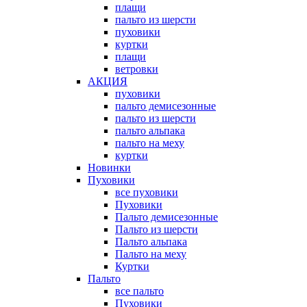
плащи
пальто из шерсти
пуховики
куртки
плащи
ветровки
АКЦИЯ
пуховики
пальто демисезонные
пальто из шерсти
пальто альпака
пальто на меху
куртки
Новинки
Пуховики
все пуховики
Пуховики
Пальто демисезонные
Пальто из шерсти
Пальто альпака
Пальто на меху
Куртки
Пальто
все пальто
Пуховики