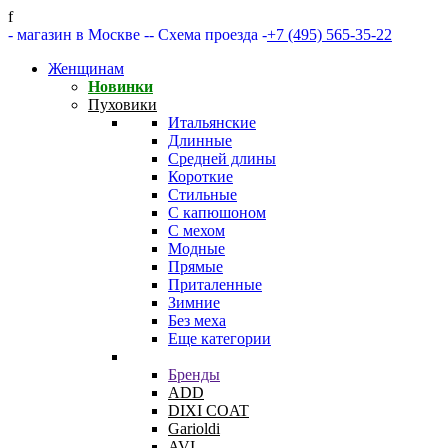
f
- магазин в Москве -
- Схема проезда -
+7 (495) 565-35-22
Женщинам
Новинки
Пуховики
Итальянские
Длинные
Средней длины
Короткие
Стильные
С капюшоном
С мехом
Модные
Прямые
Приталенные
Зимние
Без меха
Еще категории
Бренды
ADD
DIXI COAT
Garioldi
AVI