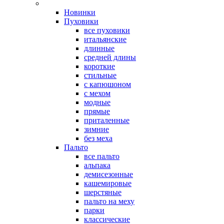
Новинки
Пуховики
все пуховики
итальянские
длинные
средней длины
короткие
стильные
с капюшоном
с мехом
модные
прямые
приталенные
зимние
без меха
Пальто
все пальто
альпака
демисезонные
кашемировые
шерстяные
пальто на меху
парки
классические