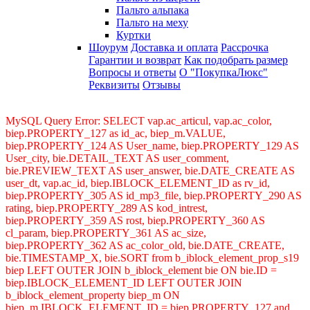
Пальто альпака
Пальто на меху
Куртки
Шоурум
Доставка и оплата
Рассрочка
Гарантии и возврат
Как подобрать размер
Вопросы и ответы
О "ПокупкаЛюкс"
Реквизиты
Отзывы
MySQL Query Error: SELECT vap.ac_articul, vap.ac_color,
biep.PROPERTY_127 as id_ac, biep_m.VALUE,
biep.PROPERTY_124 AS User_name, biep.PROPERTY_129 AS
User_city, bie.DETAIL_TEXT AS user_comment,
bie.PREVIEW_TEXT AS user_answer, bie.DATE_CREATE AS
user_dt, vap.ac_id, biep.IBLOCK_ELEMENT_ID as rv_id,
biep.PROPERTY_305 AS id_mp3_file, biep.PROPERTY_290 AS
rating, biep.PROPERTY_289 AS kod_intrest,
biep.PROPERTY_359 AS rost, biep.PROPERTY_360 AS
cl_param, biep.PROPERTY_361 AS ac_size,
biep.PROPERTY_362 AS ac_color_old, bie.DATE_CREATE,
bie.TIMESTAMP_X, bie.SORT from b_iblock_element_prop_s19
biep LEFT OUTER JOIN b_iblock_element bie ON bie.ID =
biep.IBLOCK_ELEMENT_ID LEFT OUTER JOIN
b_iblock_element_property biep_m ON
biep_m.IBLOCK_ELEMENT_ID = biep.PROPERTY_127 and