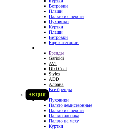
Куртки
Ветровки
Плащи
Пальто из шерсти
Пуховики
Куртки
Плащи
Ветровки
Еще категории
Бренды
Garioldi
AVI
Dixi Coat
Stylex
ADD
Албана
Все бренды
АКЦИЯ
Пуховики
Пальто демисезонные
Пальто из шерсти
Пальто альпака
Пальто на меху
Куртки