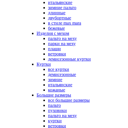
итальянские
зимние пальто
длинные
двубортные
в стиле max mara
бежевые
Изделия с мехом
пальто на меху
парки на меху
плащи
ветровки
демисезонные куртки
Куртки
все куртки
демисезонные
зимние
итальянские
кожаные
Большие размеры
все большие размеры
пальто
пуховики
пальто на меху
куртки
ветровки