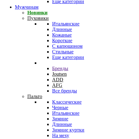
Еще категории
Мужчинам
Новинки
Пуховики
Итальянские
Длинные
Кожаные
Короткие
С капюшоном
Стильные
Еще категории
Бренды
Joutsen
ADD
AFG
Все бренды
Пальто
Классические
Черные
Итальянские
Зимние
Длинные
Зимние куртки
На меху