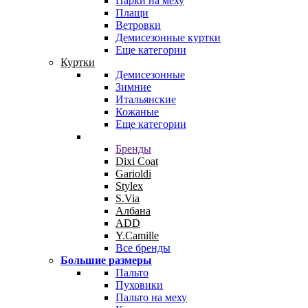
Парки на меху
Плащи
Ветровки
Демисезонные куртки
Еще категории
Куртки
Демисезонные
Зимние
Итальянские
Кожаные
Еще категории
Бренды
Dixi Coat
Garioldi
Stylex
S.Via
Албана
ADD
Y.Camille
Все бренды
Большие размеры
Пальто
Пуховики
Пальто на меху