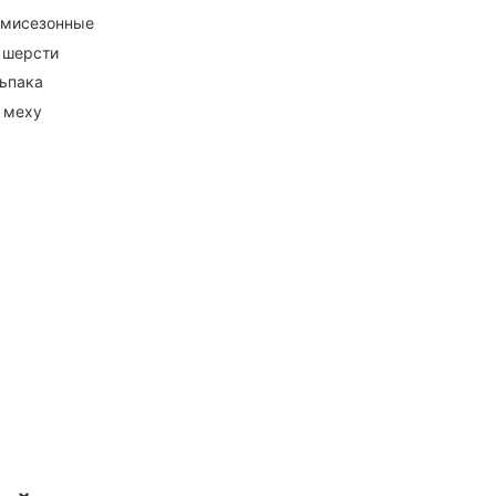
емисезонные
 шерсти
ьпака
 меху