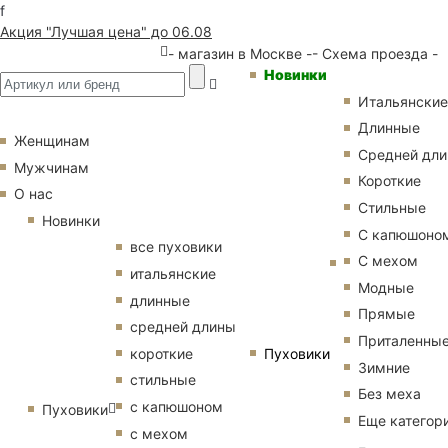
f
Акция "Лучшая цена" до 06.08
- магазин в Москве -
- Схема проезда -
Новинки
Итальянские
Длинные
Женщинам
Средней дл
Мужчинам
Короткие
О нас
Стильные
Новинки
С капюшоно
все пуховики
С мехом
итальянские
Модные
длинные
Прямые
средней длины
Приталенны
Пуховики
короткие
Зимние
стильные
Без меха
с капюшоном
Пуховики
Еще категор
с мехом