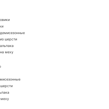
ховики
ки
 демисезонные
 из шерсти
 альпака
 на меху
о
емисезонные
 шерсти
ьпака
 меху