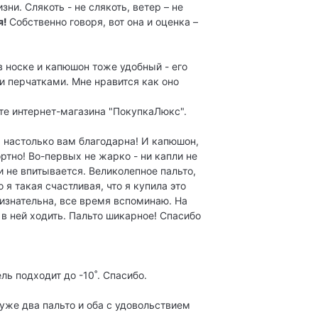
зни. Слякоть - не слякоть, ветер – не
я!
Собственно говоря, вот она и оценка –
в носке и капюшон тоже удобный - его
и перчатками. Мне нравится как оно
йте интернет-магазина "ПокупкаЛюкс".
я настолько вам благодарна! И капюшон,
ортно! Во-первых не жарко - ни капли не
и не впитывается. Великолепное пальто,
я такая счастливая, что я купила это
ризнательна, все время вспоминаю. На
 в ней ходить. Пальто шикарное! Спасибо
ь подходит до -10˚. Спасибо.
 уже два пальто и оба с удовольствием