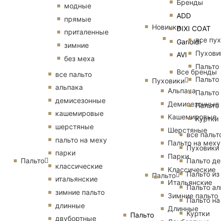
Бренды
модные
ADD
прямые
Новинки
DIXI COAT
приталенные
все пу
Garioldi
зимние
Пухови
AVI
без меха
Пальто
Все бренды
все пальто
Пальто
Пуховики
альпака
Альпака
Пальто
демисезонные
Демисезонные
Пальто
кашемировые
Кашемировые
Куртки
шерстяные
Шерстяные
все пальт
пальто на меху
Пальто на меху
Пуховики
парки
Парки
Пальто
Пальто д
классические
Классические
Пальто из
Пальто
итальянские
Итальянские
Пальто ал
зимние пальто
Зимние пальто
Пальто на
длинные
Длинные
Куртки
Пальто
двубортные