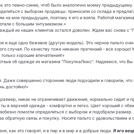
ак это темно-синее, чтоб было аналогично моему предыдущему.
делиться с выбором продавцы: приносили со склада и предлага
им на мое предыдущее, поэтому я его и взяла. Работой магазина
отали с большим энтузиазмом.»
каждый из наших клиентов остался доволен. Ждем вас снова с 
ное и еще одно бежевое (другую модель). Это черное пальто оч
бого случая. По качеству тоже никаких претензий - все хорошо!
ь только хорошие впечатления!»
ш отзыв об одежде из магазина "ПокупкаЛюкс". Надеемся, что Вы
я. Даже совершенно сторонние люди подходили и говорили, что 
нь достойно!»
размер, никак не ограничивает движения, нормально сидит и п
 ты в верхней одежде - комфортно и легко. Цвет хороший с обе
юбезно помогли определиться с выбором и подобрали размер. 
за обратную связь и покупку. Носите пальто с удовольствием и
еня, как это говорят, и в пир и в мир и в добрые люди.
Я его вез