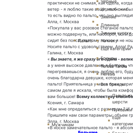
Черные
практически не снимая, как одела, когда 
ветер - я люблю такие вещи, чтоб они был
Итальянские
то есть видно по пальто, что оно выгляд
Зимние
Алла, г. Москва
Длинные
«Покупала у вас розовое стеганое пальт
Зимние куртки
можно подвернуть, или наоборот, если д
сидит без пояса, поэтому поясок я не но
Пальто
На меху
Носите пальто с удовольствием, Алла! Ра
Еще категории
Галина, г. Москва
Бренды
«
Вы знаете, я же сразу его одела - вел
а у меня высокое давление я боялась, чт
Teresa Tardia
перегреваешься, я очень люблю его, буду
Heresis
очень благодарна девушке, которая меня
пальто! Приятельница у меня тоже мерил
Все бренды
самом деле я искала, чтобы была комфор
Пальто из
вам большое!
Всему коллективу спасиб
шерсти
Ксения, г. Самара
«Как мне определиться с размером ? И т
Пуховики
Пришлите нам свои параметры: объем гру
Еще
Элла, г. Москва
категории
Мужчинам
«В носке замечательное пальто - я абсол
Большие