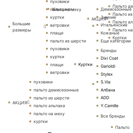
пуховики
Пальто д
Женщинам
Демисезонные
пальто на меху
Пальто из
Зимние
куртки
АКЦИЯ
Пальто ал
Большие
Итальянские
ветровки
размеры
Пальто на
Кожаные
плащи
Куртки
Еще категории
пальто из шерсти
пуховики
Бренды
куртки
Dixi Coat
Куртки
плащи
Garioldi
ветровки
Stylex
S.Via
пуховики
Албана
пальто демисезонные
ADD
пальто из шерсти
АКЦИЯ
Y.Camille
пальто альпака
пальто на меху
Все бренды
куртки
Пальто