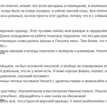
ся отлично, влазит, вот если заходишь в помещение, в маленький
 когда было не очень холодно, и сейчас весной ношу. Все отлич
и и длинные, но мне просто этот удобно, потому что я с собако
ерхнюю одежду. Этот пуховик сейчас мой фаворит в гардеробе
 Даже сотрудники на работе поначалу подумали, что это два раз
И планирую снова делать заказы в Покупка люкс. Тем более, что
бо.»
овым заказам и всегда поможем с выбором и размером. Носите
ные
ринципе, не был основной покупкой, я вообще не планировала ег
я довольна, что он у меня есть. Я знаю хорошо фирму Joutsen, 
Я довольна, хороший пуховик!»
личные теплые пуховики! Носите с удовольствием и приезжайте к
 доставку. Изумительное и высококачественное пальто. Покупк
купкаЛюкс. обращайтесь к нам снова за обновками!
рии
ать всё, что угодно из верхней одежды. У меня разбежались гла