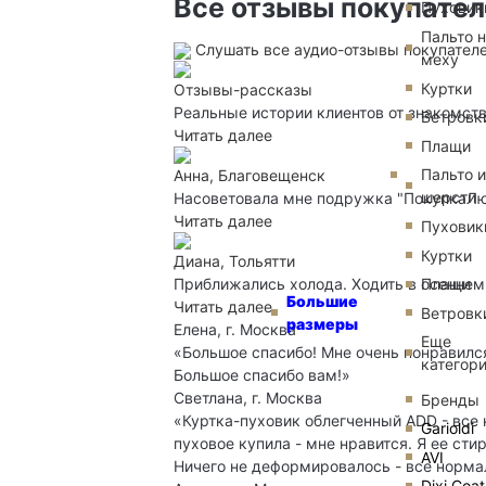
Все отзывы покупате
Пуховик
Пальто 
Слушать все аудио-отзывы покупател
меху
Куртки
Отзывы-рассказы
Реальные истории клиентов от знакомств
Ветровк
Читать далее
Плащи
Пальто и
Анна, Благовещенск
шерсти
Насоветовала мне подружка "ПокупкаЛюкс
Читать далее
Пуховик
Куртки
Диана, Тольятти
Приближались холода. Ходить в осеннем
Плащи
Большие
Читать далее
Ветровк
размеры
Елена, г. Москва
Еще
«Большое спасибо! Мне очень понравился
категор
Большое спасибо вам!»
Светлана, г. Москва
Бренды
«Куртка-пуховик облегченный ADD - все 
Garioldi
пуховое купила - мне нравится. Я ее ст
AVI
Ничего не деформировалось - все нормал
Dixi Coat