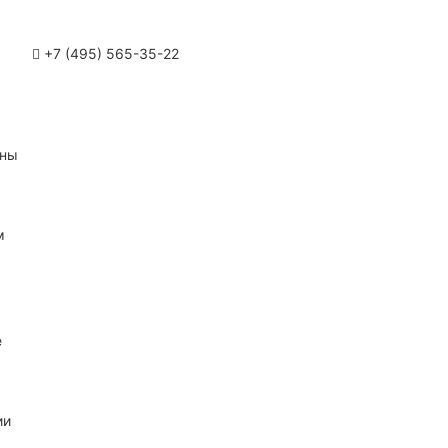
+7 (495) 565-35-22
ины
м
е
ии