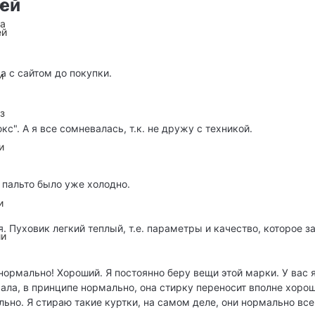
лей
и
на
ей
а с сайтом до покупки.
и
з
". А я все сомневалась, т.к. не дружу с техникой.
и
 пальто было уже холодно.
и
. Пуховик легкий теплый, т.е. параметры и качество, которое з
ии
нормально! Хороший. Я постоянно беру вещи этой марки. У вас я
ирала, в принципе нормально, она стирку переносит вполне хоро
ьно. Я стираю такие куртки, на самом деле, они нормально все