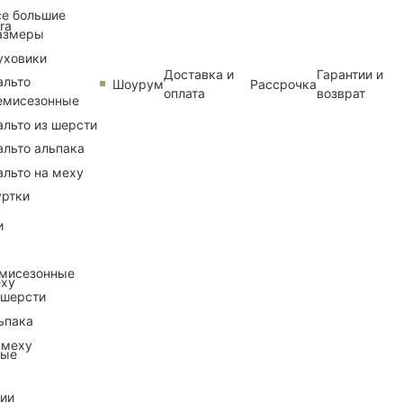
се большие
ra
азмеры
уховики
Доставка и
Гарантии и
альто
Шоурум
Рассрочка
оплата
возврат
емисезонные
альто из шерсти
альто альпака
альто на меху
уртки
и
емисезонные
еху
 шерсти
ьпака
 меху
ные
рии