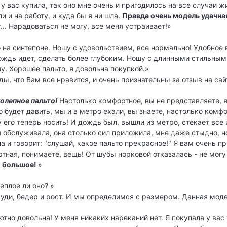
у вас купила, так оно мне очень и пригодилось на все случаи жи
и и на работу, и куда бы я ни шла.
Правда очень модель удачна
ит… Нарадоваться не могу, все меня устраивает!»
о на синтепоне. Ношу с удовольствием, все нормально! Удобное 
ождь идет, сделать более глубоким. Ношу с длинными стильным
шу. Хорошее пальто, я довольна покупкой.»
ды, что Вам все нравится, и очень признательны за отзыв на са
иколепное пальто!
Настолько комфортное, вы не представляете, 
о будет давить, мы и в метро ехали, вы знаете, настолько комф
 его теперь носить! И дождь был, вышли из метро, стекает все 
 обслуживала, она столько сил приложила, мне даже стыдно, но 
а и говорит: "слушай, какое пальто прекрасное!" Я вам очень п
тная, понимаете, вещь! От шубы норковой отказалась - не могу
о большое!
»
еплое ли оно? »
ди, бедер и рост. И мы определимся с размером. Данная модел
ютно довольна! У меня никаких нареканий нет. Я покупала у вас