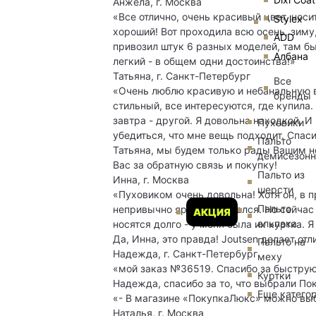
Анжела, г. Москва
«Все отлично, очень красивый цвет, носит
Stylex
хороший! Вот проходила всю осень, зиму,
ADD
привозил штук 6 разных моделей, там был
Албана
легкий - в общем одни достоинства!»
Татьяна, г. Санкт-Петербург
Все
«Очень люблю красивую и небанальную в
бренды
стильный, все интересуются, где купила.
завтра - другой. Я довольна находкой. 
Пуховики
убедиться, что мне вещь подходит. Спаси
Пальто
Татьяна, мы будем только рады Вашим н
демисезон
Вас за обратную связь и покупку!
Пальто из
Инна, г. Москва
шерсти
«Пуховиком очень довольна! Хотя он, в п
Пальто
непривычно ярким показался. Но сейчас 
АКЦИЯ
альпака
носятся долго - у меня была их куртка. 
Да, Инна, это правда! Joutsen делает от
Пальто на
Надежда, г. Санкт-Петербург
меху
«мой заказ №36519. Спасибо за быструю
Куртки
Надежда, спасибо за то, что выбрали По
Еще катего
«- В магазине «ПокупкаЛюкс» можно выбр
Наталья, г. Москва