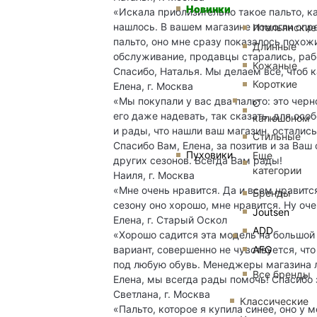
Новинки
«Искала приблизительно такое пальто, к
нашлось. В вашем магазине помогли опре
Итальянские
пальто, оно мне сразу показалось похож
Длинные
обслуживание, продавцы старались, раб
Кожаные
Спасибо, Наталья. Мы делаем все, чтоб 
Короткие
Елена, г. Москва
«Мы покупали у вас два пальто: это чер
С
его даже надевать, так сказать, для осо
капюшоном
и рады, что нашли ваш магазин, осталис
Стильные
Спасибо Вам, Елена, за позитив и за Ва
Пуховики
Еще
других сезонов. Всегда Вам рады!
категории
Наиля, г. Москва
«Мне очень нравится. Да и всем нравитс
Бренды
сезону оно хорошо, мне нравится. Ну оче
Joutsen
Елена, г. Старый Оскол
ADD
«Хорошо садится эта модель на большой 
вариант, совершенно не чувствуется, что
AFG
под любую обувь. Менеджеры магазина л
Все бренды
Елена, мы всегда рады помочь! Спасибо 
Светлана, г. Москва
Классические
«Пальто, которое я купила синее, оно у м