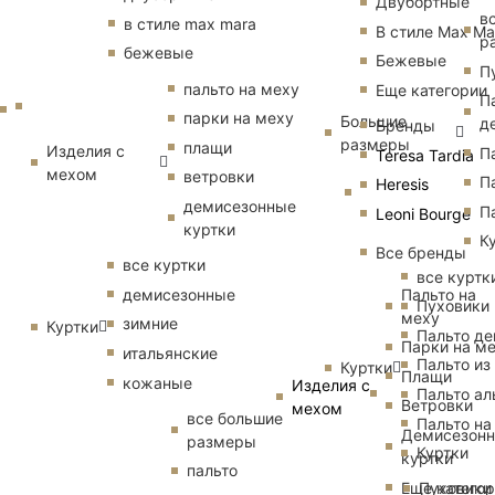
Двубортные
в
в стиле max mara
В стиле Max Ma
р
бежевые
Бежевые
П
пальто на меху
Еще категории
П
парки на меху
Большие
д
Бренды
размеры
плащи
Изделия с
П
Teresa Tardia
мехом
ветровки
П
Heresis
демисезонные
П
Leoni Bourge
куртки
К
Все бренды
все куртки
все куртк
Пальто на
демисезонные
Пуховики
меху
зимние
Куртки
Пальто д
Парки на м
итальянские
Пальто из
Куртки
Плащи
кожаные
Изделия с
Пальто ал
Ветровки
мехом
все большие
Пальто на
Демисезон
размеры
Куртки
куртки
пальто
Еще катего
Пуховики