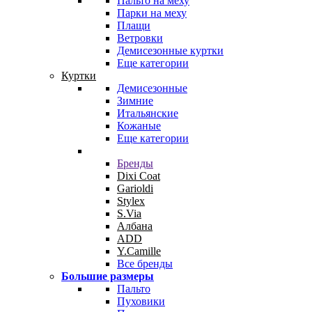
Пальто на меху
Парки на меху
Плащи
Ветровки
Демисезонные куртки
Еще категории
Куртки
Демисезонные
Зимние
Итальянские
Кожаные
Еще категории
Бренды
Dixi Coat
Garioldi
Stylex
S.Via
Албана
ADD
Y.Camille
Все бренды
Большие размеры
Пальто
Пуховики