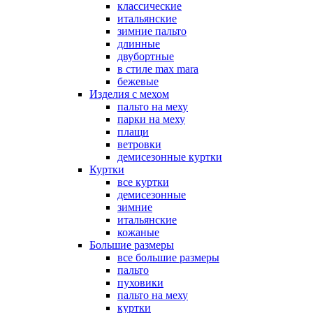
классические
итальянские
зимние пальто
длинные
двубортные
в стиле max mara
бежевые
Изделия с мехом
пальто на меху
парки на меху
плащи
ветровки
демисезонные куртки
Куртки
все куртки
демисезонные
зимние
итальянские
кожаные
Большие размеры
все большие размеры
пальто
пуховики
пальто на меху
куртки