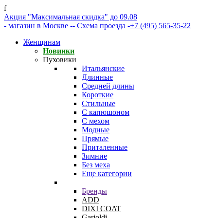
f
Акция "Максимальная скидка" до 09.08
- магазин в Москве -
- Схема проезда -
+7 (495) 565-35-22
Женщинам
Новинки
Пуховики
Итальянские
Длинные
Средней длины
Короткие
Стильные
С капюшоном
С мехом
Модные
Прямые
Приталенные
Зимние
Без меха
Еще категории
Бренды
ADD
DIXI COAT
Garioldi