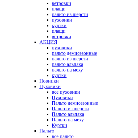
ветровки
плащи
пальто из шерсти
пуховики
куртки
плащи
ветровки
АКЦИЯ
пуховики
пальто демисезонные
пальто из шерсти
пальто альпака
пальто на меху
куртки
Новинки
Пуховики
все пуховики
Пуховики
Пальто демисезонные
Пальто из шерсти
Пальто альпака
Пальто на меху
Куртки
Пальто
все пальто