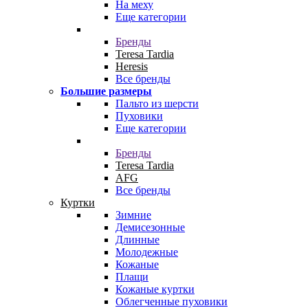
На меху
Еще категории
Бренды
Teresa Tardia
Heresis
Все бренды
Большие размеры
Пальто из шерсти
Пуховики
Еще категории
Бренды
Teresa Tardia
AFG
Все бренды
Куртки
Зимние
Демисезонные
Длинные
Молодежные
Кожаные
Плащи
Кожаные куртки
Облегченные пуховики