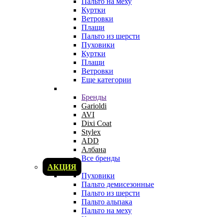
Пальто на меху
Куртки
Ветровки
Плащи
Пальто из шерсти
Пуховики
Куртки
Плащи
Ветровки
Еще категории
Бренды
Garioldi
AVI
Dixi Coat
Stylex
ADD
Албана
Все бренды
АКЦИЯ
Пуховики
Пальто демисезонные
Пальто из шерсти
Пальто альпака
Пальто на меху