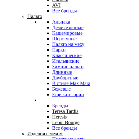
AVI
Все бренды
Пальто
Альпака
Демисезонные
Кашемировые
Шерстяные
Пальто на меху
Парки
Классические
Итальянские
Зимние пальто
Длинные
Двубортные
В стиле Max Mara
Бежевые
Еще категории
Бренды
Teresa Tardia
Heresis
Leoni Bourge
Все бренды
Изделия с мехом