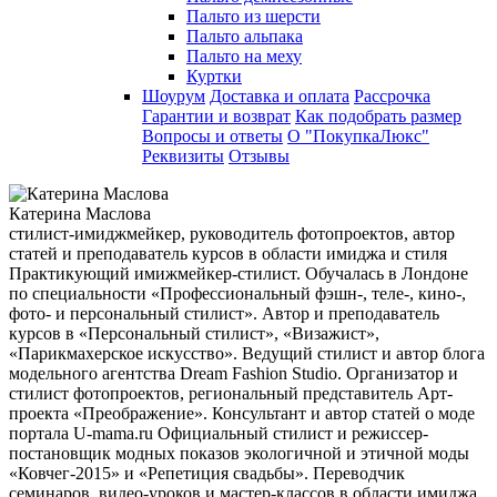
Пальто из шерсти
Пальто альпака
Пальто на меху
Куртки
Шоурум
Доставка и оплата
Рассрочка
Гарантии и возврат
Как подобрать размер
Вопросы и ответы
О "ПокупкаЛюкс"
Реквизиты
Отзывы
Катерина Маслова
стилист-имиджмейкер, руководитель фотопроектов, автор
статей и преподаватель курсов в области имиджа и стиля
Практикующий имижмейкер-стилист. Обучалась в Лондоне
по специальности «Профессиональный фэшн-, теле-, кино-,
фото- и персональный стилист». Автор и преподаватель
курсов в «Персональный стилист», «Визажист»,
«Парикмахерское искусство». Ведущий стилист и автор блога
модельного агентства Dream Fashion Studio. Организатор и
стилист фотопроектов, региональный представитель Арт-
проекта «Преображение». Консультант и автор статей о моде
портала U-mama.ru Официальный стилист и режиссер-
постановщик модных показов экологичной и этичной моды
«Ковчег-2015» и «Репетиция свадьбы». Переводчик
семинаров, видео-уроков и мастер-классов в области имиджа