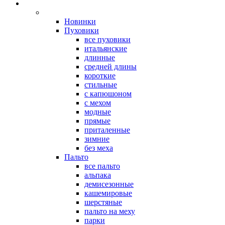
Новинки
Пуховики
все пуховики
итальянские
длинные
средней длины
короткие
стильные
с капюшоном
с мехом
модные
прямые
приталенные
зимние
без меха
Пальто
все пальто
альпака
демисезонные
кашемировые
шерстяные
пальто на меху
парки