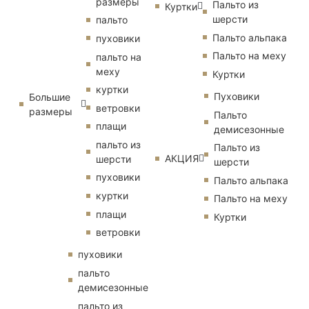
размеры
Пальто из
Куртки
шерсти
пальто
Пальто альпака
пуховики
Пальто на меху
пальто на
меху
Куртки
куртки
Пуховики
Большие
ветровки
размеры
Пальто
плащи
демисезонные
пальто из
Пальто из
АКЦИЯ
шерсти
шерсти
пуховики
Пальто альпака
куртки
Пальто на меху
плащи
Куртки
ветровки
пуховики
пальто
демисезонные
пальто из