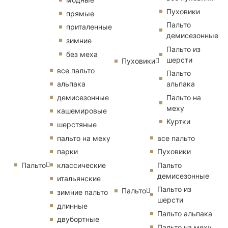
Пуховики
прямые
Пальто
приталенные
демисезонные
зимние
Пальто из
без меха
шерсти
Пуховики
все пальто
Пальто
альпака
альпака
демисезонные
Пальто на
меху
кашемировые
Куртки
шерстяные
пальто на меху
все пальто
парки
Пуховики
Пальто
классические
Пальто
демисезонные
итальянские
Пальто из
Пальто
зимние пальто
шерсти
длинные
Пальто альпака
двубортные
Пальто на меху