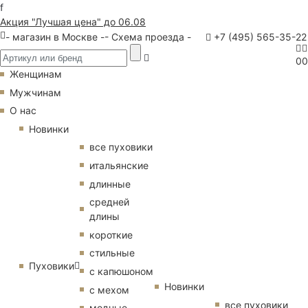
f
Акция "Лучшая цена" до 06.08
- магазин в Москве -
- Схема проезда -
+7 (495) 565-35-22
0
0
Женщинам
Мужчинам
О нас
Новинки
все пуховики
итальянские
длинные
средней
длины
короткие
стильные
Пуховики
с капюшоном
Новинки
с мехом
все пуховики
модные