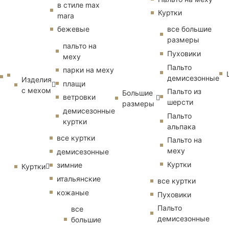
в стиле max
Куртки
mara
бежевые
все большие
размеры
пальто на
Пуховики
меху
Пальто
парки на меху
демисезонные
Изделия
плащи
с мехом
Пальто из
Большие
ветровки
шерсти
размеры
демисезонные
Пальто
куртки
альпака
все куртки
Пальто на
меху
демисезонные
Куртки
зимние
Куртки
итальянские
все куртки
кожаные
Пуховики
Пальто
все
демисезонные
большие