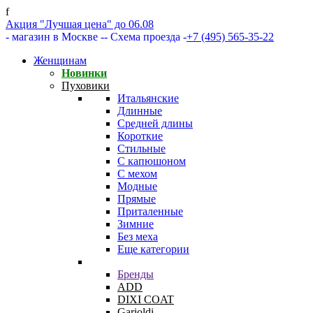
f
Акция "Лучшая цена" до 06.08
- магазин в Москве -
- Схема проезда -
+7 (495) 565-35-22
Женщинам
Новинки
Пуховики
Итальянские
Длинные
Средней длины
Короткие
Стильные
С капюшоном
С мехом
Модные
Прямые
Приталенные
Зимние
Без меха
Еще категории
Бренды
ADD
DIXI COAT
Garioldi