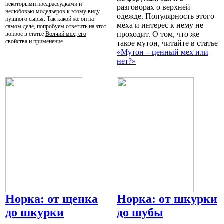
некоторыми предрассудками и
разговорах о верхней
нелюбовью модельеров к этому виду
одежде. Популярность этого
пушного сырья. Так какой же он на
меха и интерес к нему не
самом деле, попробуем ответить на этот
проходит. О том, что же
вопрос в статье
Волчий мех, его
свойства и применение
такое мутон, читайте в статье
«Мутон – ценный мех или
нет?»
Норка: от щенка
Норка: от шкурки
до шкурки
до шубы