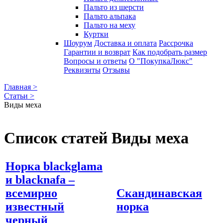
Пальто из шерсти
Пальто альпака
Пальто на меху
Куртки
Шоурум
Доставка и оплата
Рассрочка
Гарантии и возврат
Как подобрать размер
Вопросы и ответы
О "ПокупкаЛюкс"
Реквизиты
Отзывы
Главная >
Статьи >
Виды меха
Список статей Виды меха
Норка blackglama
и blacknafa –
всемирно
Скандинавская
известный
норка
черный