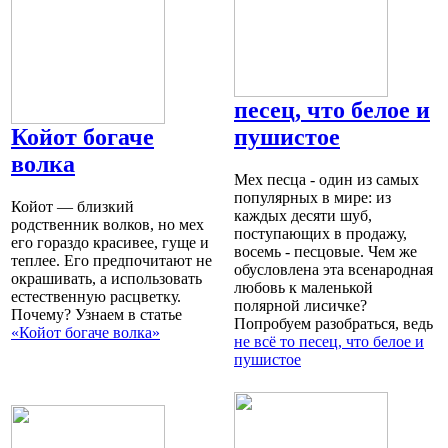
песец, что белое и
Койот богаче
пушистое
волка
Мех песца - один из самых
популярных в мире: из
Койот — близкий
каждых десяти шуб,
родственник волков, но мех
поступающих в продажу,
его гораздо красивее, гуще и
восемь - песцовые. Чем же
теплее. Его предпочитают не
обусловлена эта всенародная
окрашивать, а использовать
любовь к маленькой
естественную расцветку.
полярной лисичке?
Почему? Узнаем в статье
Попробуем разобраться, ведь
«Койот богаче волка»
не всё то песец, что белое и
пушистое