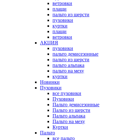
ветровки
плащи
пальто из шерсти
пуховики
куртки
плащи
ветровки
АКЦИЯ
пуховики
пальто демисезонные
пальто из шерсти
пальто альпака
пальто на меху
куртки
Новинки
Пуховики
все пуховики
Пуховики
Пальто демисезонные
Пальто из шерсти
Пальто альпака
Пальто на меху
Куртки
Пальто
все пальто