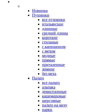
Новинки
Пуховики
все пуховики
итальянские
длинные
средней длины
короткие
стильные
с капюшоном
с мехом
модные
прямые
приталенные
зимние
без меха
Пальто
все пальто
альпака
демисезонные
кашемировые
шерстяные
пальто на меху
парки