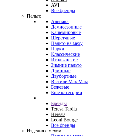
AVI
Все бренды
Пальто
Альпака
Демисезонные
Кашемировые
Шерстяные
Пальто на меху
Парки
Классические
Итальянские
Зимние пальто
Длинные
Двубортные
В стиле Max Mara
Бежевые
Еще категории
Бренды
Teresa Tardia
Heresis
Leoni Bourge
Все бренды
Изделия с мехом