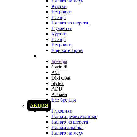
Пальто на меху
Куртки
Ветровки
Плащи
Пальто из шерсти
Пуховики
Куртки
Плащи
Ветровки
Еще категории
Бренды
Garioldi
AVI
Dixi Coat
Stylex
ADD
Албана
Все бренды
АКЦИЯ
Пуховики
Пальто демисезонные
Пальто из шерсти
Пальто альпака
Пальто на меху