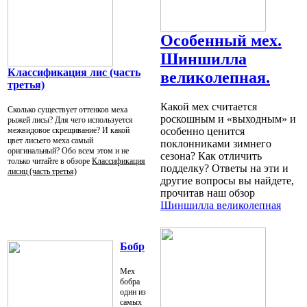
Особенный мех.
Шиншилла
Классификация лис (часть
великолепная.
третья)
Какой мех считается
Сколько существует оттенков меха
роскошным и «выходным» и
рыжей лисы? Для чего используется
межвидовое скрещивание? И какой
особенно ценится
цвет лисьего меха самый
поклонниками зимнего
оригинальный? Обо всем этом и не
сезона? Как отличить
только читайте в обзоре
Классификация
подделку? Ответы на эти и
лисиц (часть третья)
другие вопросы вы найдете,
прочитав наш обзор
Шиншилла великолепная
Бобр
Мех
бобра
один из
самых