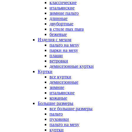
классические
итальянские
зимние пальто
длинные
двубортные
в стиле max mara
бежевые
Изделия с мехом
пальто на меху
парки на меху
плащи
ветровки
демисезонные куртки
Куртки
все куртки
демисезонные
зимние
итальянские
кожаные
Большие размеры
все большие размеры
пальто
пуховики
пальто на меху
куртки