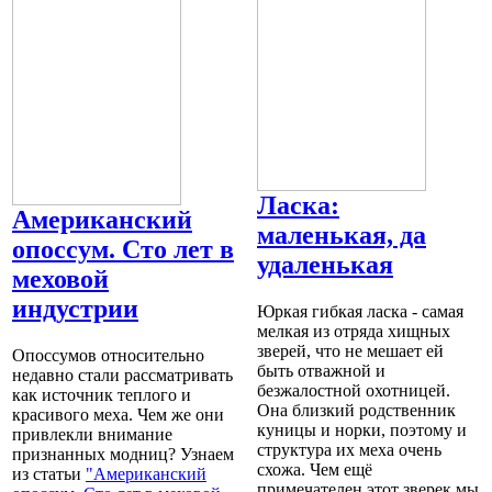
Ласка:
Американский
маленькая, да
опоссум. Сто лет в
удаленькая
меховой
индустрии
Юркая гибкая ласка - самая
мелкая из отряда хищных
зверей, что не мешает ей
Опоссумов относительно
быть отважной и
недавно стали рассматривать
безжалостной охотницей.
как источник теплого и
Она близкий родственник
красивого меха. Чем же они
куницы и норки, поэтому и
привлекли внимание
структура их меха очень
признанных модниц? Узнаем
схожа. Чем ещё
из статьи
"Американский
примечателен этот зверек мы