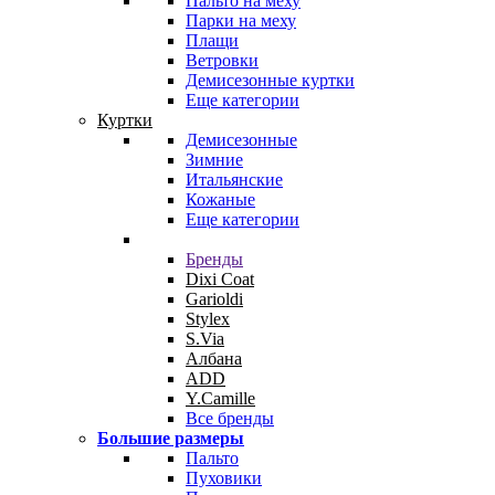
Пальто на меху
Парки на меху
Плащи
Ветровки
Демисезонные куртки
Еще категории
Куртки
Демисезонные
Зимние
Итальянские
Кожаные
Еще категории
Бренды
Dixi Coat
Garioldi
Stylex
S.Via
Албана
ADD
Y.Camille
Все бренды
Большие размеры
Пальто
Пуховики