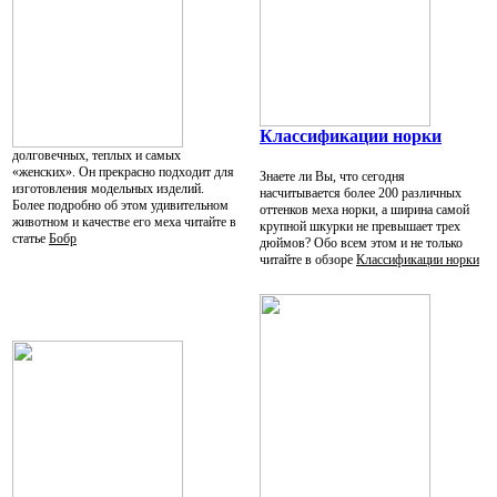
Классификации норки
долговечных, теплых и самых
«женских». Он прекрасно подходит для
Знаете ли Вы, что сегодня
изготовления модельных изделий.
насчитывается более 200 различных
Более подробно об этом удивительном
оттенков меха норки, а ширина самой
животном и качестве его меха читайте в
крупной шкурки не превышает трех
статье
Бобр
дюймов? Обо всем этом и не только
читайте в обзоре
Классификации норки