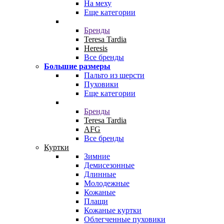
На меху
Еще категории
Бренды
Teresa Tardia
Heresis
Все бренды
Большие размеры
Пальто из шерсти
Пуховики
Еще категории
Бренды
Teresa Tardia
AFG
Все бренды
Куртки
Зимние
Демисезонные
Длинные
Молодежные
Кожаные
Плащи
Кожаные куртки
Облегченные пуховики