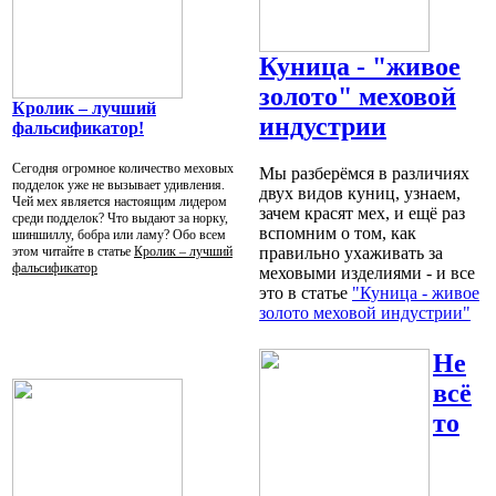
Куница - "живое
золото" меховой
Кролик – лучший
индустрии
фальсификатор!
Сегодня огромное количество меховых
Мы разберёмся в различиях
подделок уже не вызывает удивления.
двух видов куниц, узнаем,
Чей мех является настоящим лидером
зачем красят мех, и ещё раз
среди подделок? Что выдают за норку,
вспомним о том, как
шиншиллу, бобра или ламу? Обо всем
этом читайте в статье
Кролик – лучший
правильно ухаживать за
фальсификатор
меховыми изделиями - и все
это в статье
"Куница - живое
золото меховой индустрии"
Не
всё
то